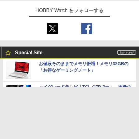
HOBBY Watch をフォローする
Special Site
お値段そのままでメモリ倍増！メモリ32GBの
「お得なゲーミングノート」
ハイグレードテレビ「TCL Q7D Pro」。圧巻の
色彩美で映画＆ゲームが極上体験に
「A&ultima SP4000T」の魅力！ポケットに入
るオーディオの醍醐味
マウス、RTX 5060 Ti搭載ゲーミングPCが7万