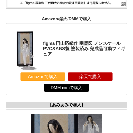
Amazon/楽天/DMMで購入
figma 円山応挙作 幽霊図 ノンスケール
PVC&ABS製 塗装済み 完成品可動フィギ
ュア
Amazonで購入
楽天で購入
DMM.comで購入
【あみあみで購入】