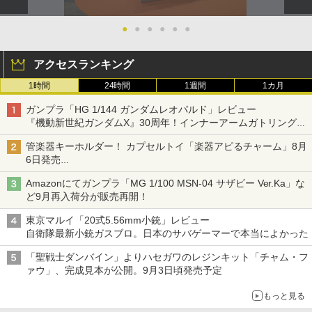
●
●
●
●
●
●
アクセスランキング
1時間
24時間
1週間
1カ月
ガンプラ「HG 1/144 ガンダムレオパルド」レビュー
『機動新世紀ガンダムX』30周年！インナーアームガトリングの
変形機構まで再現し最新フォーマットでキット化！
管楽器キーホルダー！ カプセルトイ「楽器アピるチャーム」8月
6日発売
チューバ、テナサクなど5種各3色
Amazonにてガンプラ「MG 1/100 MSN-04 サザビー Ver.Ka」な
ど9月再入荷分が販売再開！
東京マルイ「20式5.56mm小銃」レビュー
自衛隊最新小銃ガスブロ。日本のサバゲーマーで本当によかった
「聖戦士ダンバイン」よりハセガワのレジンキット「チャム・フ
ァウ」、完成見本が公開。9月3日頃発売予定
もっと見る