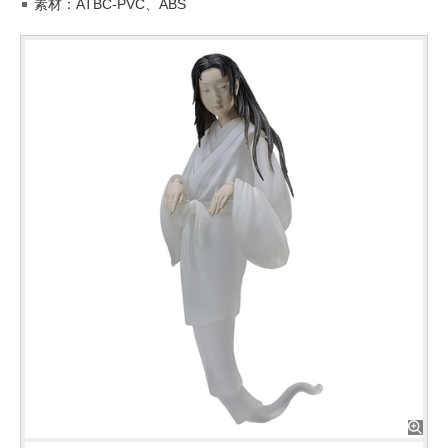
素材：ATBC-PVC、ABS