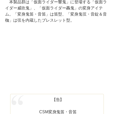
本製品群は「仮面ライダー響鬼」に登場する「仮面ラ
イダー威吹鬼」、「仮面ライダー轟鬼」の変身アイテ
ム。「変身鬼笛・音笛」は笛型、「変身鬼弦・音錠＆音
枷」は弦を内蔵したブレスレット型。
【告】
CSM変身鬼笛・音笛