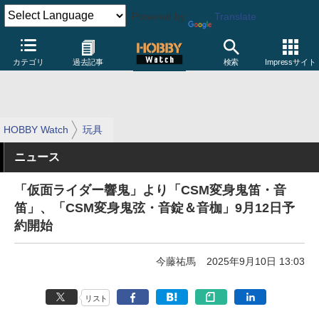
Powered by
Translate
カテゴリ
過去記事
検索
Impressサイト
HOBBY Watch
玩具
ニュース
「仮面ライダー響鬼」より「CSM変身鬼笛・音
笛」、「CSM変身鬼弦・音錠＆音枷」9月12日予
約開始
今藤祐馬
2025年9月10日 13:03
リスト