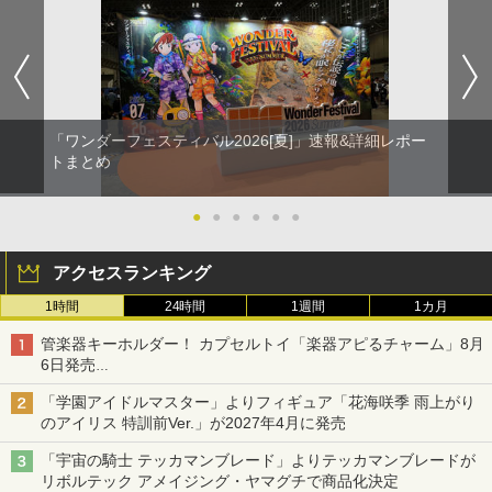
「ワンダーフェスティバル2026[夏]」速報&詳細レポー
トまとめ
●
●
●
●
●
●
アクセスランキング
1時間
24時間
1週間
1カ月
管楽器キーホルダー！ カプセルトイ「楽器アピるチャーム」8月
6日発売
チューバ、テナサクなど5種各3色
「学園アイドルマスター」よりフィギュア「花海咲季 雨上がり
のアイリス 特訓前Ver.」が2027年4月に発売
「宇宙の騎士 テッカマンブレード」よりテッカマンブレードが
リボルテック アメイジング・ヤマグチで商品化決定