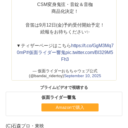
CSM変身鬼弦・音錠＆音枷
商品化決定！
音笛は9月12日(金)予約受付開始予定！
続報をお待ちください✨
▼ティザーページはこちら
https://t.co/GgM3Mq7
0mP
#仮面ライダー響鬼
pic.twitter.com/BI329M5
Fh3
— 仮面ライダーおもちゃウェブ公式
(@bandai_ridertoy)
September 10, 2025
プライムビデオで視聴する
仮面ライダー響鬼
(C)石森プロ・東映