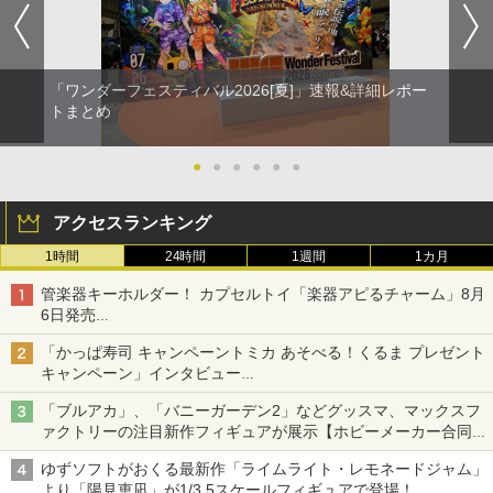
「ワンダーフェスティバル2026[夏]」速報&詳細レポー
トまとめ
●
●
●
●
●
●
アクセスランキング
1時間
24時間
1週間
1カ月
管楽器キーホルダー！ カプセルトイ「楽器アピるチャーム」8月
6日発売
チューバ、テナサクなど5種各3色
「かっぱ寿司 キャンペーントミカ あそべる！くるま プレゼント
キャンペーン」インタビュー
子どもが楽しめるかっぱ寿司ならではの体験とコラボの楽しさを
「ブルアカ」、「バニーガーデン2」などグッスマ、マックスフ
追求
ァクトリーの注目新作フィギュアが展示【ホビーメーカー合同展
示会】
ゆずソフトがおくる最新作「ライムライト・レモネードジャム」
より「陽見恵凪」が1/3.5スケールフィギュアで登場！