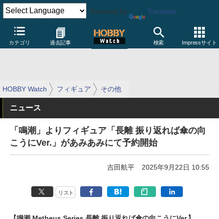
Powered by
Translate
カテゴリ
過去記事
検索
Impressサイト
HOBBY Watch
フィギュア
その他
ニュース
「鳴潮」よりフィギュア「長離 振り返れば傘の向
こうにVer.」があみあみにて予約開始
吉田航平
2025年9月22日 10:55
リスト
【鳴潮 Metheus Series 長離 振り返れば傘の向こうにVer.】