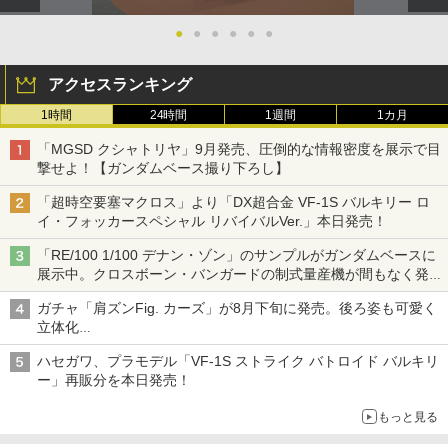
●
●
●
●
●
●
アクセスランキング
1時間
24時間
1週間
1カ月
「MGSD クシャトリヤ」9月発売、圧倒的な情報密度を展示で目
撃せよ！【ガンダムベース撮り下ろし】
「超時空要塞マクロス」より「DX超合金 VF-1S バルキリー ロ
イ・フォッカースペシャル リバイバルVer.」本日発売！
「RE/100 1/100 デナン・ゾン」のサンプルがガンダムベースに
展示中。クロスボーン・バンガードの制式量産機が間もなく発送
【ガンダムベース撮り下ろし】
ガチャ「肩ズンFig. カーズ」が8月下旬に発売。後ろ姿も可愛く
立体化
ライトニング・マックィーンやメーターなど4種がラインナップ
ハセガワ、プラモデル「VF-1S ストライク バトロイド バルキリ
ー」再販分を本日発売！
もっと見る