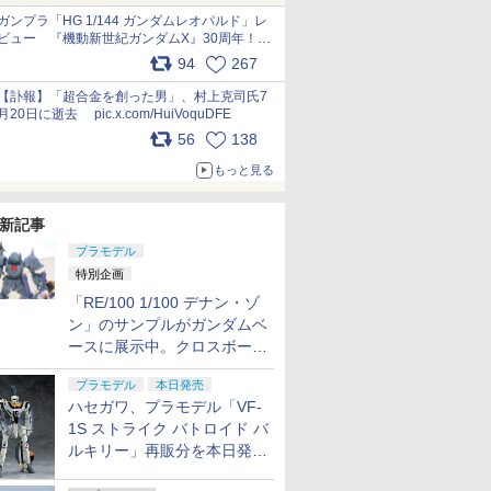
ガンプラ「HG 1/144 ガンダムレオパルド」レ
ビュー 『機動新世紀ガンダムX』30周年！イ
ンナーアームガトリングの変形機構まで再現し
94
267
最新フォーマットでキット化！
pic.x.com/nszPIDTpbg
【訃報】「超合金を創った男」、村上克司氏7
月20日に逝去 pic.x.com/HuiVoquDFE
56
138
もっと見る
新記事
プラモデル
特別企画
「RE/100 1/100 デナン・ゾ
ン」のサンプルがガンダムベ
ースに展示中。クロスボー
ン・バンガードの制式量産機
プラモデル
本日発売
が間もなく発送【ガンダムベ
ハセガワ、プラモデル「VF-
ース撮り下ろし】
1S ストライク バトロイド バ
ルキリー」再販分を本日発
売！