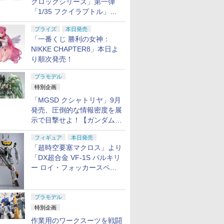
クロックシリーズ」第一弾
「1/35 フクイラプトル」本
日発売！
プライズ
本日発売
「一番くじ 勝利の女神：
NIKKE CHAPTER8」本日よ
り順次発売！
プラモデル
特別企画
「MGSD クシャトリヤ」9月
発売、圧倒的な情報密度を展
示で目撃せよ！【ガンダムベ
ース撮り下ろし】
フィギュア
本日発売
「超時空要塞マクロス」より
「DX超合金 VF-1S バルキリ
ー ロイ・フォッカースペシ
ャル リバイバルVer.」本日発
売！
プラモデル
特別企画
作業用のワークスーツを戦闘