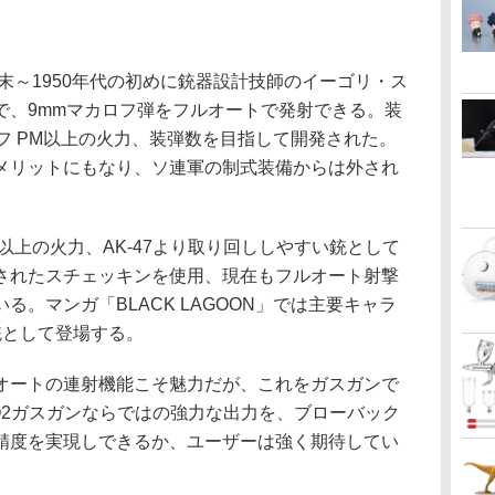
末～1950年代の初めに銃器設計技師のイーゴリ・ス
で、9mmマカロフ弾をフルオートで発射できる。装
フ PM以上の火力、装弾数を目指して開発された。
メリットにもなり、ソ連軍の制式装備からは外され
以上の火力、AK-47より取り回ししやすい銃として
されたスチェッキンを使用、現在もフルオート射撃
。マンガ「BLACK LAGOON」では主要キャラ
銃として登場する。
ートの連射機能こそ魅力だが、これをガスガンで
O2ガスガンならではの強力な出力を、ブローバック
精度を実現しできるか、ユーザーは強く期待してい