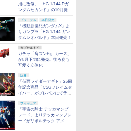
用に改修。「HG 1/144 Dガ
ンダムセカンド」の10月発送
分が予約受付中【ガンダムベ
プラモデル
本日発売
ース撮り下ろし】
「機動新世紀ガンダムX」よ
りガンプラ「HG 1/144 ガン
ダムレオパルド」本日発売！
カプセルトイ
ガチャ「肩ズンFig. カーズ」
が8月下旬に発売。後ろ姿も
可愛く立体化
玩具
「仮面ライダーアギト」25周
年記念商品「CSGフレイムセ
イバー」がプレバンにて予約
開始
フィギュア
「宇宙の騎士 テッカマンブ
レード」よりテッカマンブレ
ードがリボルテック アメイ
ジング・ヤマグチで商品化決