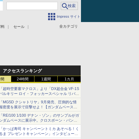
Impress サイト
全カテゴリ
材料
セール
アクセスランキング
時間
24時間
1週間
1カ月
「超時空要塞マクロス」より「DX超合金 VF-1S
バルキリー ロイ・フォッカースペシャル リバイ
バルVer.」本日発売！
「MGSD クシャトリヤ」9月発売、圧倒的な情
報密度を展示で目撃せよ！【ガンダムベース撮
り下ろし】
「RE/100 1/100 デナン・ゾン」のサンプルがガ
ンダムベースに展示中。クロスボーン・バンガ
ードの制式量産機が間もなく発送【ガンダムベ
「かっぱ寿司 キャンペーントミカ あそべる！く
ース撮り下ろし】
るま プレゼントキャンペーン」インタビュー
子どもが楽しめるかっぱ寿司ならではの体験と