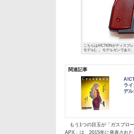
こちらはA!CTIONがディス
モデル]」。モデルガンであり
関連記事
A!
ライ
デル
もう1つの目玉が「ガスブロー
APX」は、2015年に発表さ