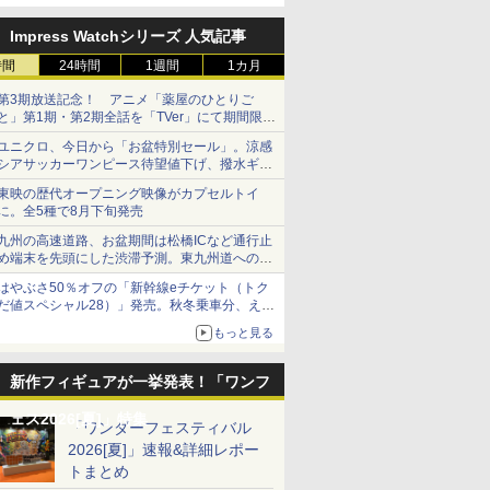
定
Impress Watchシリーズ 人気記事
時間
24時間
1週間
1カ月
第3期放送記念！ アニメ「薬屋のひとりご
と」第1期・第2期全話を「TVer」にて期間限定
で順次無料配信開始
ユニクロ、今日から「お盆特別セール」。涼感
シアサッカーワンピース待望値下げ、撥水ギア
ショーツは1990円に
東映の歴代オープニング映像がカプセルトイ
に。全5種で8月下旬発売
九州の高速道路、お盆期間は松橋ICなど通行止
め端末を先頭にした渋滞予測。東九州道への迂
回は料金調整を実施
はやぶさ50％オフの「新幹線eチケット（トク
だ値スペシャル28）」発売。秋冬乗車分、えき
ねっと限定
もっと見る
新作フィギュアが一挙発表！「ワンフ
ェス2026[夏]」特集
「ワンダーフェスティバル
2026[夏]」速報&詳細レポー
トまとめ