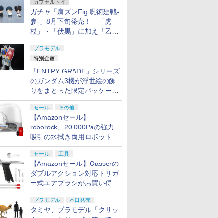
カプセルトイ
ガチャ「肩ズンFig.呪術廻戦-
参-」8月下旬発売！ 「虎
杖」・「伏黒」に加え「乙
骨」・「脹相」がラインナッ
プラモデル
プ
特別企画
「ENTRY GRADE」シリーズ
のガンダム3機が浮世絵の飾
りをまとった限定パッケージ
で8月29日に発売！ お土産
セール
その他
にもピッタリ!?【ガンダムベ
【Amazonセール】
ース撮り下ろし】
roborock、20,000Paの強力
吸引の水拭き両用ロボット掃
除機「Qrevo Curv 2 Flow」
セール
工具
がお買い得！
【Amazonセール】Oasserの
ダブルアクション対応トリガ
ー式エアブラシがお買い得価
格で登場！
プラモデル
本日発売
タミヤ、プラモデル「クリッ