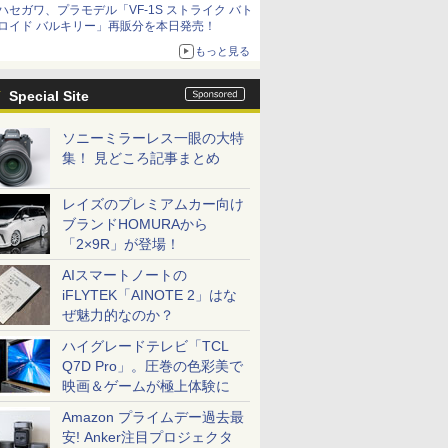
ハセガワ、プラモデル「VF-1S ストライク バト
コラボの楽しさを追求
ロイド バルキリー」再販分を本日発売！
もっと見る
Special Site
ソニーミラーレス一眼の大特
集！ 見どころ記事まとめ
レイズのプレミアムカー向け
ブランドHOMURAから
「2×9R」が登場！
AIスマートノートの
iFLYTEK「AINOTE 2」はな
ぜ魅力的なのか？
ハイグレードテレビ「TCL
Q7D Pro」。圧巻の色彩美で
映画＆ゲームが極上体験に
Amazon プライムデー過去最
安! Anker注目プロジェクタ