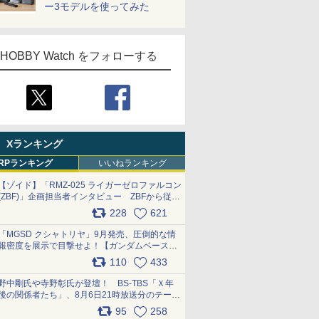
ー3モデルを使ってみた
HOBBY Watch をフォローする
Xランキング
RPランキング
いいねランキング
【ゾイド】「RMZ-025 ライガーゼロファルコン
(ZBF)」企画担当者インタビュー ZBFから従来
デザインまで再現可能なボリューム満点のキッ
228
621
ト pic.x.com/6zOqQAQKkX
「MGSD クシャトリヤ」9月発売、圧倒的な情
報密度を展示で目撃せよ！【ガンダムベース撮
り下ろし】 pic.x.com/3rPjsfk7qZ
110
433
野中剛氏や寺野彰氏が登壇！ BS-TBS「Ｘ年
後の関係者たち」、8月6日21時放送分のテーマ
は「超合金」！ pic.x.com/uWyt1uyuFm
95
258