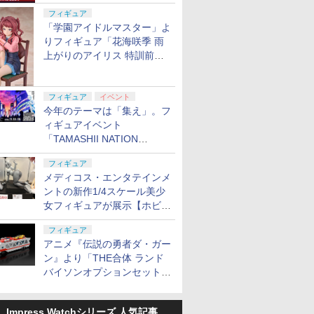
定
フィギュア
「学園アイドルマスター」よ
りフィギュア「花海咲季 雨
上がりのアイリス 特訓前
Ver.」が2027年4月に発売
フィギュア
イベント
今年のテーマは「集え」。フ
ィギュアイベント
「TAMASHII NATION
2026」が11月13日より開催
フィギュア
決定
メディコス・エンタテインメ
ントの新作1/4スケール美少
女フィギュアが展示【ホビー
メーカー合同展示会】
フィギュア
アニメ『伝説の勇者ダ・ガー
ン』より「THE合体 ランド
バイソンオプションセット」
が2027年5月に発売
Impress Watchシリーズ 人気記事