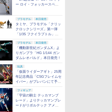
ー ロイ・フォッカースペシ
ャル リバイバルVer.」本日発
売！
プラモデル
本日発売
タミヤ、プラモデル「クリッ
クロックシリーズ」第一弾
「1/35 フクイラプトル」本
日発売！
プラモデル
本日発売
「機動新世紀ガンダムX」よ
りガンプラ「HG 1/144 ガン
ダムレオパルド」本日発売！
玩具
「仮面ライダーアギト」25周
年記念商品「CSGフレイムセ
イバー」がプレバンにて予約
開始
フィギュア
「宇宙の騎士 テッカマンブ
レード」よりテッカマンブレ
ードがリボルテック アメイ
ジング・ヤマグチで商品化決