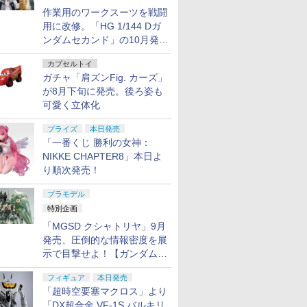
作業用のワークスーツを戦闘
用に改修。「HG 1/144 Dガ
ンダムセカンド」の10月発送
分が予約受付中【ガンダムベ
カプセルトイ
ース撮り下ろし】
ガチャ「肩ズンFig. カーズ」
が8月下旬に発売。後ろ姿も
可愛く立体化
プライズ
本日発売
「一番くじ 勝利の女神：
NIKKE CHAPTER8」本日よ
り順次発売！
プラモデル
特別企画
「MGSD クシャトリヤ」9月
発売、圧倒的な情報密度を展
示で目撃せよ！【ガンダムベ
ース撮り下ろし】
フィギュア
本日発売
「超時空要塞マクロス」より
「DX超合金 VF-1S バルキリ