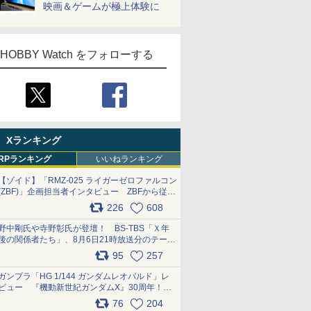
映画＆ゲームが極上体験に
HOBBY Watch をフォローする
Xランキング
RPランキング
いいねランキング
【ゾイド】「RMZ-025 ライガーゼロファルコン
(ZBF)」企画担当者インタビュー ZBFから従来
デザインまで再現可能なボリューム満点のキッ
226
608
ト pic.x.com/6zOqQAQKkX
野中剛氏や寺野彰氏が登壇！ BS-TBS「Ｘ年
後の関係者たち」、8月6日21時放送分のテーマ
は「超合金」！ pic.x.com/uWyt1uyuFm
95
257
ガンプラ「HG 1/144 ガンダムレオパルド」レ
ビュー 『機動新世紀ガンダムX』30周年！イ
ンナーアームガトリングの変形機構まで再現し
76
204
最新フォーマットでキット化！