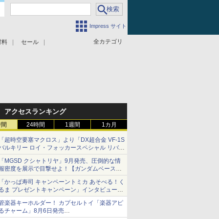
Impress サイト
全カテゴリ
材料
セール
アクセスランキング
時間
24時間
1週間
1カ月
「超時空要塞マクロス」より「DX超合金 VF-1S
バルキリー ロイ・フォッカースペシャル リバイ
バルVer.」本日発売！
「MGSD クシャトリヤ」9月発売、圧倒的な情
報密度を展示で目撃せよ！【ガンダムベース撮
り下ろし】
「かっぱ寿司 キャンペーントミカ あそべる！く
るま プレゼントキャンペーン」インタビュー
子どもが楽しめるかっぱ寿司ならではの体験と
管楽器キーホルダー！ カプセルトイ「楽器アピ
コラボの楽しさを追求
るチャーム」8月6日発売
チューバ、テナサクなど5種各3色