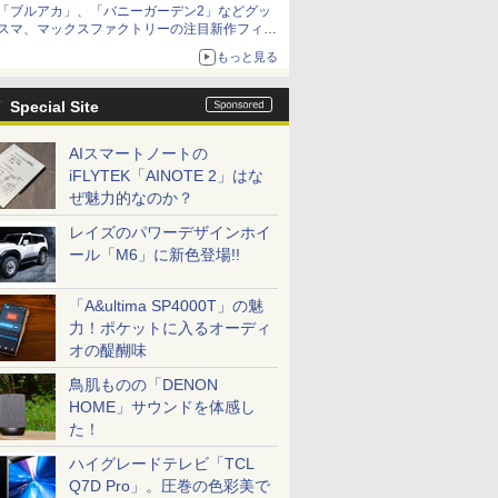
「ブルアカ」、「バニーガーデン2」などグッ
スマ、マックスファクトリーの注目新作フィギ
ュアが展示【ホビーメーカー合同展示会】
もっと見る
Special Site
AIスマートノートの
iFLYTEK「AINOTE 2」はな
ぜ魅力的なのか？
レイズのパワーデザインホイ
ール「M6」に新色登場!!
「A&ultima SP4000T」の魅
力！ポケットに入るオーディ
オの醍醐味
鳥肌ものの「DENON
HOME」サウンドを体感し
た！
ハイグレードテレビ「TCL
Q7D Pro」。圧巻の色彩美で