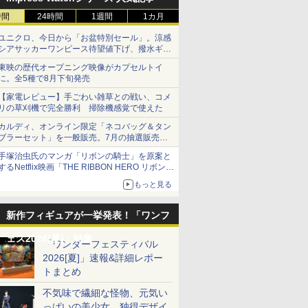
時間
24時間
1週間
1カ月
ユニクロ、今日から「お盆特別セール」。涼感
シアサッカーワンピース待望値下げ、撥水ギア
ショーツは1990円に
東映の歴代オープニング映像がカプセルトイ
に。全5種で8月下旬発売
【家電レビュー】手ごわい雑草との戦い、コメ
リの草刈機で完全勝利 掃除機感覚で使えた
カルディ、オンライン限定「ネコバッグ＆タン
ブラーセット」を一般販売。7月の抽選販売の
当選無効分
手塚治虫氏のマンガ「リボンの騎士」を原案と
するNetflix映画「THE RIBBON HERO リボンヒ
ーロー」本日配信開始
もっと見る
新作フィギュアが一挙発表！「ワンフ
ェス2026[夏]」特集
「ワンダーフェスティバル
2026[夏]」速報&詳細レポー
トまとめ
不気味で繊細な怪物、元気い
っぱいの美少女、独得デザイ