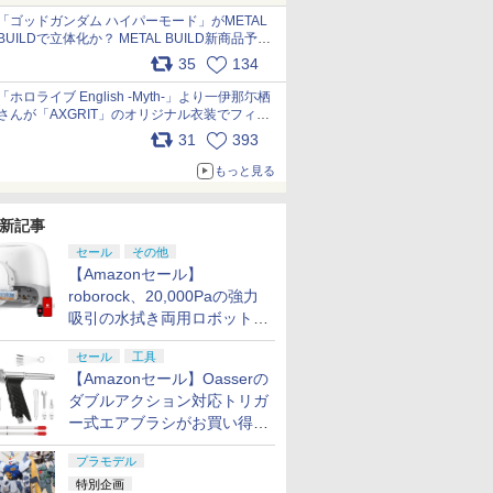
pic.x.com/nszPIDTpbg
「ゴッドガンダム ハイパーモード」がMETAL
BUILDで立体化か？ METAL BUILD新商品予告
が公開 pic.x.com/HIcLLIM3ar
35
134
「ホロライブ English -Myth-」より一伊那尓栖
さんが「AXGRIT」のオリジナル衣装でフィギ
ュア化 pic.x.com/YMGhdIAzNa
31
393
もっと見る
新記事
セール
その他
【Amazonセール】
roborock、20,000Paの強力
吸引の水拭き両用ロボット掃
除機「Qrevo Curv 2 Flow」
セール
工具
がお買い得！
【Amazonセール】Oasserの
ダブルアクション対応トリガ
ー式エアブラシがお買い得価
格で登場！
プラモデル
特別企画