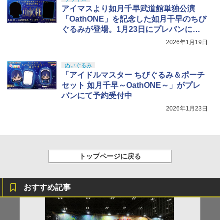
アイマスより如月千早武道館単独公演
「OathONE」を記念した如月千早のちび
ぐるみが登場。1月23日にプレバンにて
予約開始
2026年1月19日
ぬいぐるみ
「アイドルマスター ちびぐるみ＆ポーチ
セット 如月千早～OathONE～」がプレ
バンにて予約受付中
2026年1月23日
トップページに戻る
おすすめ記事