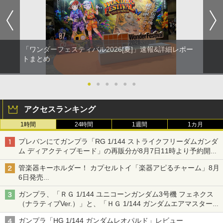
「ワンダーフェスティバル2026[夏]」速報&詳細レポー
トまとめ
●
●
●
●
●
●
アクセスランキング
1時間
24時間
1週間
1カ月
プレバンにてガンプラ「RG 1/144 ストライクフリーダムガンダ
ム ディアクティブモード」の再販分が8月7日11時より予約開
始！
管楽器キーホルダー！ カプセルトイ「楽器アピるチャーム」8月
6日発売
チューバ、テナサクなど5種各3色
ガンプラ、「ＲＧ 1/144 ユニコーンガンダム3号機 フェネクス
（ナラティブVer.）」と、「ＨＧ 1/144 ガンダムエアマスターバ
ースト」再販
ガンプラ「HG 1/144 ガンダムレオパルド」レビュー