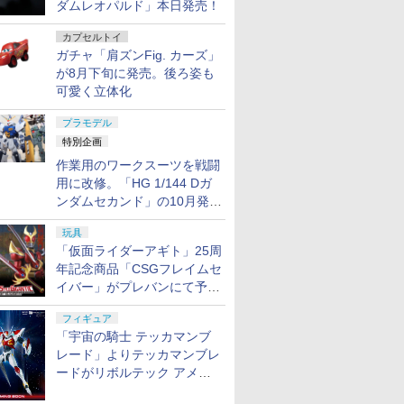
ダムレオパルド」本日発売！
カプセルトイ
ガチャ「肩ズンFig. カーズ」
が8月下旬に発売。後ろ姿も
可愛く立体化
プラモデル
特別企画
作業用のワークスーツを戦闘
用に改修。「HG 1/144 Dガ
ンダムセカンド」の10月発送
分が予約受付中【ガンダムベ
玩具
ース撮り下ろし】
「仮面ライダーアギト」25周
年記念商品「CSGフレイムセ
イバー」がプレバンにて予約
開始
フィギュア
「宇宙の騎士 テッカマンブ
レード」よりテッカマンブレ
ードがリボルテック アメイ
ジング・ヤマグチで商品化決