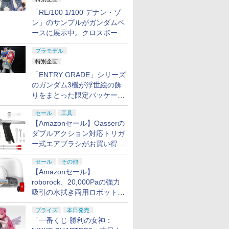
「RE/100 1/100 デナン・ゾ
ン」のサンプルがガンダムベ
ースに展示中。クロスボー
ン・バンガードの制式量産機
プラモデル
が間もなく発送【ガンダムベ
特別企画
ース撮り下ろし】
「ENTRY GRADE」シリーズ
のガンダム3機が浮世絵の飾
りをまとった限定パッケージ
で8月29日に発売！ お土産
セール
工具
にもピッタリ!?【ガンダムベ
【Amazonセール】Oasserの
ース撮り下ろし】
ダブルアクション対応トリガ
ー式エアブラシがお買い得価
格で登場！
セール
その他
【Amazonセール】
roborock、20,000Paの強力
吸引の水拭き両用ロボット掃
除機「Qrevo Curv 2 Flow」
プライズ
本日発売
がお買い得！
「一番くじ 勝利の女神：