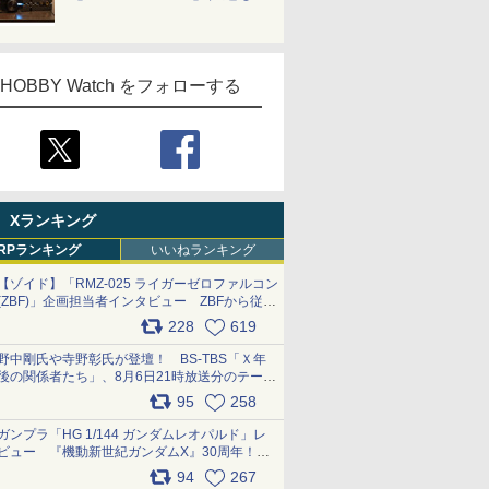
HOBBY Watch をフォローする
Xランキング
RPランキング
いいねランキング
【ゾイド】「RMZ-025 ライガーゼロファルコン
(ZBF)」企画担当者インタビュー ZBFから従来
デザインまで再現可能なボリューム満点のキッ
228
619
ト pic.x.com/6zOqQAQKkX
野中剛氏や寺野彰氏が登壇！ BS-TBS「Ｘ年
後の関係者たち」、8月6日21時放送分のテーマ
は「超合金」！ pic.x.com/uWyt1uyuFm
95
258
ガンプラ「HG 1/144 ガンダムレオパルド」レ
ビュー 『機動新世紀ガンダムX』30周年！イ
ンナーアームガトリングの変形機構まで再現し
94
267
最新フォーマットでキット化！