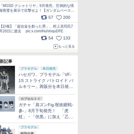
pic.x.com/nszPIDTpbg
「MGSD クシャトリヤ」9月発売、圧倒的な情
報密度を展示で目撃せよ！【ガンダムベース撮
り下ろし】 pic.x.com/3rPjsfk7qZ
57
200
【訃報】「超合金を創った男」、村上克司氏7
月20日に逝去 pic.x.com/HuiVoquDFE
54
133
もっと見る
新記事
プラモデル
本日発売
ハセガワ、プラモデル「VF-
1S ストライク バトロイド バ
ルキリー」再販分を本日発
売！
カプセルトイ
ガチャ「肩ズンFig.呪術廻戦-
参-」8月下旬発売！ 「虎
杖」・「伏黒」に加え「乙
骨」・「脹相」がラインナッ
プラモデル
プ
特別企画