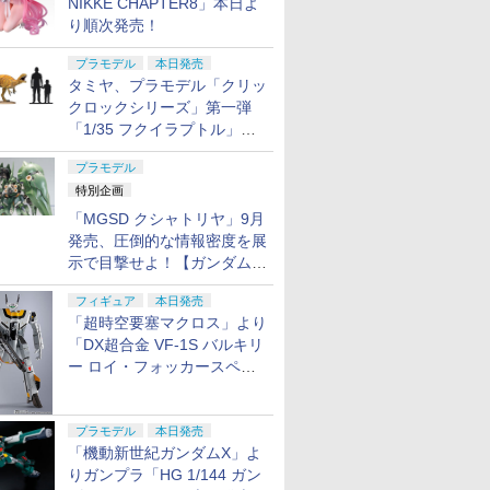
NIKKE CHAPTER8」本日よ
り順次発売！
プラモデル
本日発売
タミヤ、プラモデル「クリッ
クロックシリーズ」第一弾
「1/35 フクイラプトル」本
日発売！
プラモデル
特別企画
「MGSD クシャトリヤ」9月
発売、圧倒的な情報密度を展
示で目撃せよ！【ガンダムベ
ース撮り下ろし】
フィギュア
本日発売
「超時空要塞マクロス」より
「DX超合金 VF-1S バルキリ
ー ロイ・フォッカースペシ
ャル リバイバルVer.」本日発
売！
プラモデル
本日発売
「機動新世紀ガンダムX」よ
りガンプラ「HG 1/144 ガン