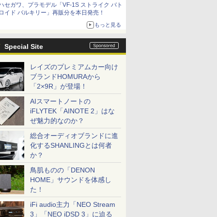
ハセガワ、プラモデル「VF-1S ストライク バト
ロイド バルキリー」再販分を本日発売！
もっと見る
Special Site
レイズのプレミアムカー向け
ブランドHOMURAから
「2×9R」が登場！
AIスマートノートの
iFLYTEK「AINOTE 2」はな
ぜ魅力的なのか？
総合オーディオブランドに進
化するSHANLINGとは何者
か？
鳥肌ものの「DENON
HOME」サウンドを体感し
た！
iFi audio主力「NEO Stream
3」「NEO iDSD 3」に迫る