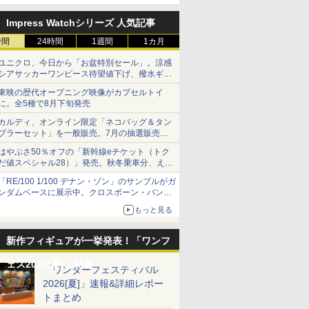
定
Impress Watchシリーズ 人気記事
時間
24時間
1週間
1カ月
ユニクロ、今日から「お盆特別セール」。涼感
シアサッカーワンピース待望値下げ、撥水ギア
ショーツは1990円に
東映の歴代オープニング映像がカプセルトイ
に。全5種で8月下旬発売
カルディ、オンライン限定「ネコバッグ＆タン
ブラーセット」を一般販売。7月の抽選販売の
当選無効分
はやぶさ50％オフの「新幹線eチケット（トク
だ値スペシャル28）」発売。秋冬乗車分、えき
ねっと限定
「RE/100 1/100 デナン・ゾン」のサンプルがガ
ンダムベースに展示中。クロスボーン・バンガ
ードの制式量産機が間もなく発送【ガンダムベ
もっと見る
ース撮り下ろし】
新作フィギュアが一挙発表！「ワンフ
ェス2026[夏]」特集
「ワンダーフェスティバル
2026[夏]」速報&詳細レポー
トまとめ