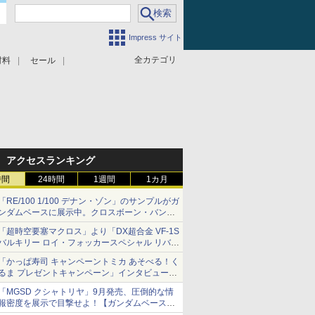
Impress サイト
全カテゴリ
材料
セール
アクセスランキング
時間
24時間
1週間
1カ月
「RE/100 1/100 デナン・ゾン」のサンプルがガ
ンダムベースに展示中。クロスボーン・バンガ
ードの制式量産機が間もなく発送【ガンダムベ
「超時空要塞マクロス」より「DX超合金 VF-1S
ース撮り下ろし】
バルキリー ロイ・フォッカースペシャル リバイ
バルVer.」本日発売！
「かっぱ寿司 キャンペーントミカ あそべる！く
るま プレゼントキャンペーン」インタビュー
子どもが楽しめるかっぱ寿司ならではの体験と
「MGSD クシャトリヤ」9月発売、圧倒的な情
コラボの楽しさを追求
報密度を展示で目撃せよ！【ガンダムベース撮
り下ろし】