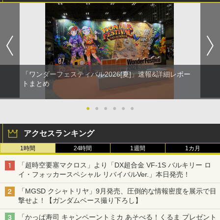
「ワンダーフェスティバル2026[夏]」速報&詳細レポー
トまとめ
●
●
●
●
●
●
アクセスランキング
1時間
24時間
1週間
1カ月
「超時空要塞マクロス」より「DX超合金 VF-1S バルキリー ロ
イ・フォッカースペシャル リバイバルVer.」本日発売！
「MGSD クシャトリヤ」9月発売、圧倒的な情報密度を展示で目
撃せよ！【ガンダムベース撮り下ろし】
「かっぱ寿司 キャンペーントミカ あそべる！くるま プレゼント