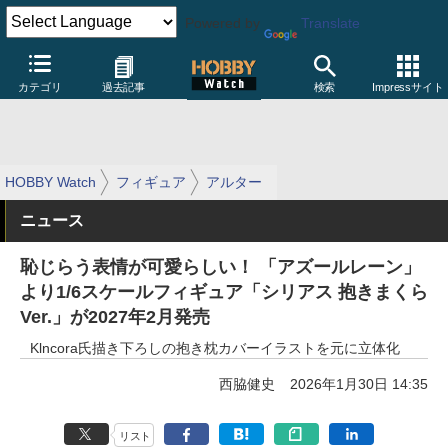
Powered by
Translate
カテゴリ
過去記事
検索
Impressサイト
HOBBY Watch
フィギュア
アルター
ニュース
恥じらう表情が可愛らしい！ 「アズールレーン」
より1/6スケールフィギュア「シリアス 抱きまくら
Ver.」が2027年2月発売
Klncora氏描き下ろしの抱き枕カバーイラストを元に立体化
西脇健史
2026年1月30日 14:35
リスト