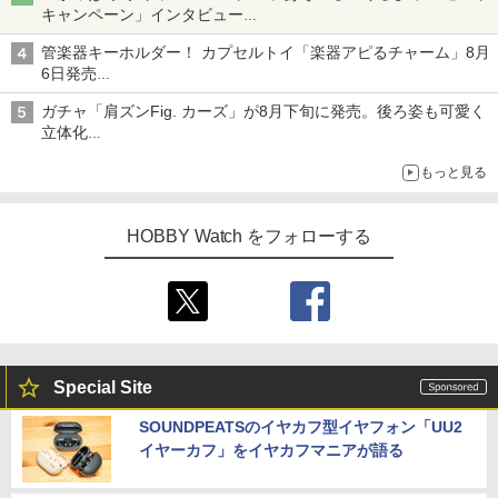
キャンペーン」インタビュー
子どもが楽しめるかっぱ寿司ならではの体験とコラボの楽しさを
管楽器キーホルダー！ カプセルトイ「楽器アピるチャーム」8月
追求
6日発売
チューバ、テナサクなど5種各3色
ガチャ「肩ズンFig. カーズ」が8月下旬に発売。後ろ姿も可愛く
立体化
ライトニング・マックィーンやメーターなど4種がラインナップ
もっと見る
HOBBY Watch をフォローする
Special Site
SOUNDPEATSのイヤカフ型イヤフォン「UU2
イヤーカフ」をイヤカフマニアが語る