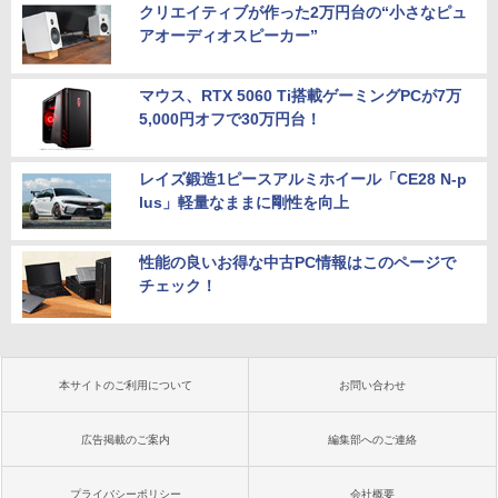
クリエイティブが作った2万円台の“小さなピュ
アオーディオスピーカー”
マウス、RTX 5060 Ti搭載ゲーミングPCが7万
5,000円オフで30万円台！
レイズ鍛造1ピースアルミホイール「CE28 N-p
lus」軽量なままに剛性を向上
性能の良いお得な中古PC情報はこのページで
チェック！
本サイトのご利用について
お問い合わせ
広告掲載のご案内
編集部へのご連絡
プライバシーポリシー
会社概要