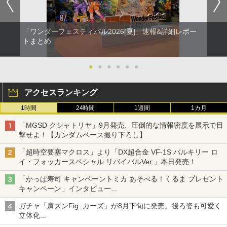
「ワンダーフェスティバル2026[夏]」速報&詳細レポー
トまとめ
●
●
●
●
●
●
アクセスランキング
1時間
24時間
1週間
1カ月
「MGSD クシャトリヤ」9月発売、圧倒的な情報密度を展示で目
撃せよ！【ガンダムベース撮り下ろし】
「超時空要塞マクロス」より「DX超合金 VF-1S バルキリー ロ
イ・フォッカースペシャル リバイバルVer.」本日発売！
「かっぱ寿司 キャンペーントミカ あそべる！くるま プレゼント
キャンペーン」インタビュー
子どもが楽しめるかっぱ寿司ならではの体験とコラボの楽しさを
ガチャ「肩ズンFig. カーズ」が8月下旬に発売。後ろ姿も可愛く
追求
立体化
ライトニング・マックィーンやメーターなど4種がラインナップ