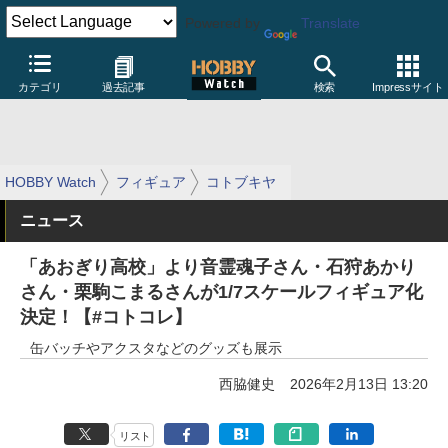
Powered by
Translate
カテゴリ
過去記事
検索
Impressサイト
HOBBY Watch
フィギュア
コトブキヤ
ニュース
「あおぎり高校」より音霊魂子さん・石狩あかり
さん・栗駒こまるさんが1/7スケールフィギュア化
決定！【#コトコレ】
缶バッチやアクスタなどのグッズも展示
西脇健史
2026年2月13日 13:20
リスト