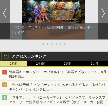
「ワンダーフェスティバル2026[夏]」速報&詳細レポー
トまとめ
●
●
●
●
●
●
アクセスランキング
1時間
24時間
1週間
1カ月
管楽器キーホルダー！ カプセルトイ「楽器アピるチャーム」8月
6日発売
チューバ、テナサクなど5種各3色
「かっぱ寿司 キャンペーントミカ あそべる！くるま プレゼント
キャンペーン」インタビュー
子どもが楽しめるかっぱ寿司ならではの体験とコラボの楽しさを
「ブルアカ」、「バニーガーデン2」などグッスマ、マックスフ
追求
ァクトリーの注目新作フィギュアが展示【ホビーメーカー合同展
示会】