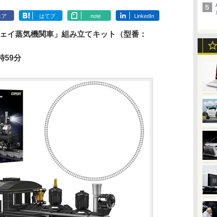
ェア
はてブ
note
LinkedIn
g製「シェイ蒸気機関車」組み立てキット（型番：
時59分