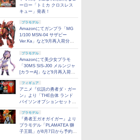
ーロー「トミカ クロスレス
キュー」発表！
プラモデル
Amazonにてガンプラ「MG
1/100 MSN-04 サザビー
Ver.Ka」など9月再入荷分が
販売再開！
プラモデル
Amazonにて美少女プラモ
「30MS SIS-J00 メルンジャ
[カラーA]」など9月再入荷分
が販売再開！
フィギュア
アニメ『伝説の勇者ダ・ガー
ン』より「THE合体 ランド
バイソンオプションセット」
が8月7日から予約受付開始！
プラモデル
『勇者王ガオガイガー』より
プラモデル「PLAMATEA 獅
子王凱」が8月7日から予約受
付開始！