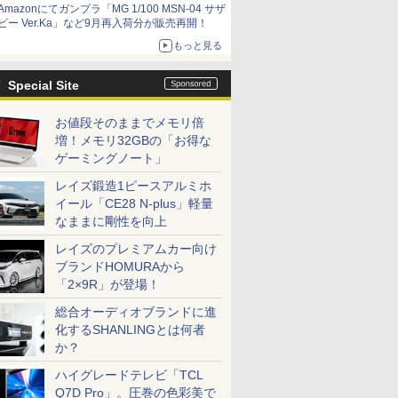
Amazonにてガンプラ「MG 1/100 MSN-04 サザ
ビー Ver.Ka」など9月再入荷分が販売再開！
もっと見る
Special Site
お値段そのままでメモリ倍
増！メモリ32GBの「お得な
ゲーミングノート」
レイズ鍛造1ピースアルミホ
イール「CE28 N-plus」軽量
なままに剛性を向上
レイズのプレミアムカー向け
ブランドHOMURAから
「2×9R」が登場！
総合オーディオブランドに進
化するSHANLINGとは何者
か？
ハイグレードテレビ「TCL
Q7D Pro」。圧巻の色彩美で