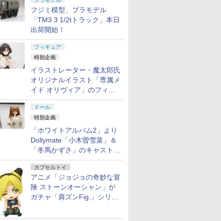
プラモデル
フジミ模型、プラモデル
「TM3 3 1/2tトラック」本日
出荷開始！
フィギュア
特別企画
イラストレーター・魔太郎氏
オリジナルイラスト「専属メ
イド オリヴィア」のフィギ
ュア彩色原型が東京フィギュ
ドール
アギャラリーにて展示中
特別企画
「ホワイトアルバム2」より
Dollymate「小木曽雪菜」＆
「冬馬かずさ」のキャストド
ール実物見本が東京フィギュ
カプセルトイ
アギャラリーにて展示中
アニメ「ジョジョの奇妙な冒
険 ストーンオーシャン」が
ガチャ「肩ズンFig.」シリー
ズに登場