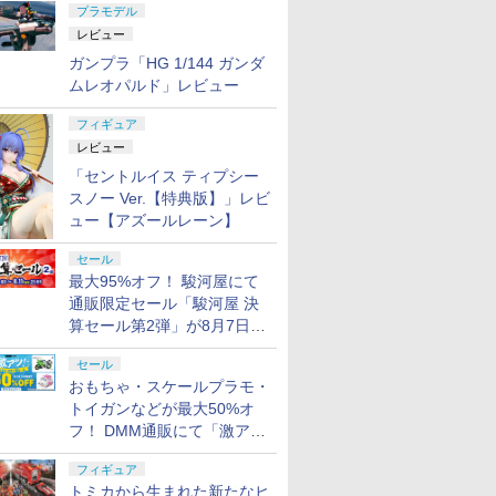
プラモデル
レビュー
ガンプラ「HG 1/144 ガンダ
ムレオパルド」レビュー
フィギュア
レビュー
「セントルイス ティプシー
スノー Ver.【特典版】」レビ
ュー【アズールレーン】
セール
最大95%オフ！ 駿河屋にて
通販限定セール「駿河屋 決
算セール第2弾」が8月7日12
時より開催
セール
おもちゃ・スケールプラモ・
トイガンなどが最大50%オ
フ！ DMM通販にて「激ア
ツ！おもちゃ・ホビー夏セー
フィギュア
ル」が開催
トミカから生まれた新たなヒ