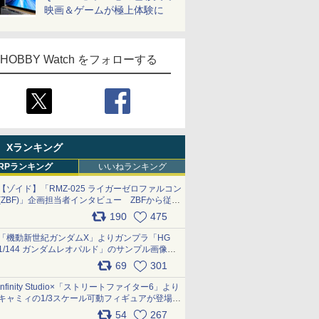
映画＆ゲームが極上体験に
HOBBY Watch をフォローする
Xランキング
RPランキング
いいねランキング
【ゾイド】「RMZ-025 ライガーゼロファルコン
(ZBF)」企画担当者インタビュー ZBFから従来
デザインまで再現可能なボリューム満点のキッ
190
475
ト pic.x.com/6zOqQAQKkX
「機動新世紀ガンダムX」よりガンプラ「HG
1/144 ガンダムレオパルド」のサンプル画像が
公開！ 8月8日発売予定
69
301
pic.x.com/lTnGoAKCSY
Infinity Studio×「ストリートファイター6」より
キャミィの1/3スケール可動フィギュアが登場
pic.x.com/Eam6ArWJLs
54
267