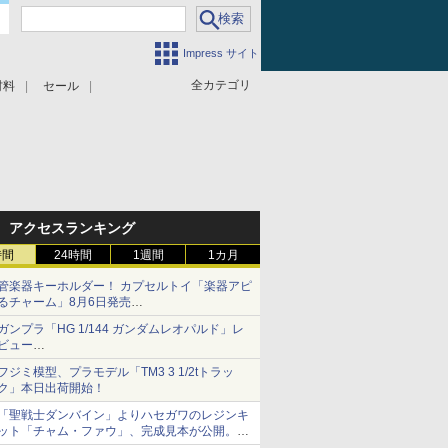
Impress サイト
全カテゴリ
材料
セール
アクセスランキング
時間
24時間
1週間
1カ月
管楽器キーホルダー！ カプセルトイ「楽器アピ
るチャーム」8月6日発売
チューバ、テナサクなど5種各3色
ガンプラ「HG 1/144 ガンダムレオパルド」レ
ビュー
『機動新世紀ガンダムX』30周年！インナーア
フジミ模型、プラモデル「TM3 3 1/2tトラッ
ームガトリングの変形機構まで再現し最新フォ
ク」本日出荷開始！
ーマットでキット化！
「聖戦士ダンバイン」よりハセガワのレジンキ
ット「チャム・ファウ」、完成見本が公開。9
月3日頃発売予定