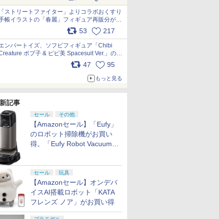
「ストリートファイター」よりコラボおくすり
手帳イラストの「春麗」フィギュア再販分が本
日出荷開始 pic.x.com/toUc1MHr41
53
217
エンバートイズ、ソフビフィギュア「Chibi
Creature ポプ子 & ピピ美 Spacesuit Ver.」の発
売中止を発表 pic.x.com/Ri45iFeYjn
47
95
もっと見る
新記事
セール
その他
【Amazonセール】「Eufy」
のロボット掃除機がお買い
得。「Eufy Robot Vacuum
Omni S2」も対象に
セール
玩具
【Amazonセール】オンデバ
イスAI搭載ロボット「KATA
フレンズ ノア」がお買い得