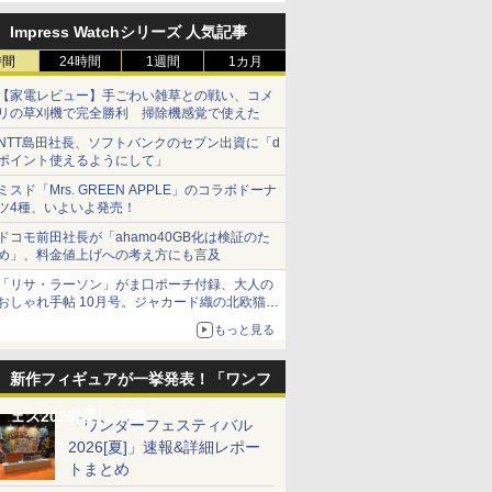
Impress Watchシリーズ 人気記事
時間
24時間
1週間
1カ月
【家電レビュー】手ごわい雑草との戦い、コメ
リの草刈機で完全勝利 掃除機感覚で使えた
NTT島田社長、ソフトバンクのセブン出資に「d
ポイント使えるようにして」
ミスド「Mrs. GREEN APPLE」のコラボドーナ
ツ4種、いよいよ発売！
ドコモ前田社長が「ahamo40GB化は検証のた
め」、料金値上げへの考え方にも言及
「リサ・ラーソン」がま口ポーチ付録、大人の
おしゃれ手帖 10月号。ジャカード織の北欧猫デ
ザイン
もっと見る
新作フィギュアが一挙発表！「ワンフ
ェス2026[夏]」特集
「ワンダーフェスティバル
2026[夏]」速報&詳細レポー
トまとめ