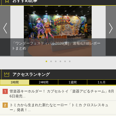
おすすめ記事
「ワンダーフェスティバル2026[夏]」速報&詳細レポー
トまとめ
●
●
●
●
●
●
アクセスランキング
1時間
24時間
1週間
1カ月
管楽器キーホルダー！ カプセルトイ「楽器アピるチャーム」8月
6日発売
チューバ、テナサクなど5種各3色
トミカから生まれた新たなヒーロー「トミカ クロスレスキュ
ー」発表！
詳細は後日公開予定