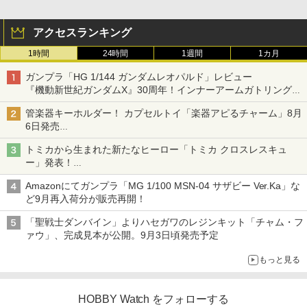
アクセスランキング
1時間
24時間
1週間
1カ月
ガンプラ「HG 1/144 ガンダムレオパルド」レビュー
『機動新世紀ガンダムX』30周年！インナーアームガトリングの
変形機構まで再現し最新フォーマットでキット化！
管楽器キーホルダー！ カプセルトイ「楽器アピるチャーム」8月
6日発売
チューバ、テナサクなど5種各3色
トミカから生まれた新たなヒーロー「トミカ クロスレスキュ
ー」発表！
詳細は後日公開予定
Amazonにてガンプラ「MG 1/100 MSN-04 サザビー Ver.Ka」な
ど9月再入荷分が販売再開！
「聖戦士ダンバイン」よりハセガワのレジンキット「チャム・フ
ァウ」、完成見本が公開。9月3日頃発売予定
もっと見る
HOBBY Watch をフォローする