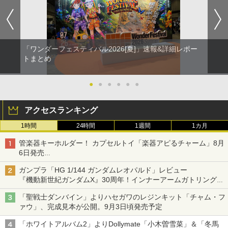
「ワンダーフェスティバル2026[夏]」速報&詳細レポー
トまとめ
●
●
●
●
●
●
アクセスランキング
1時間
24時間
1週間
1カ月
管楽器キーホルダー！ カプセルトイ「楽器アピるチャーム」8月
6日発売
チューバ、テナサクなど5種各3色
ガンプラ「HG 1/144 ガンダムレオパルド」レビュー
『機動新世紀ガンダムX』30周年！インナーアームガトリングの
変形機構まで再現し最新フォーマットでキット化！
「聖戦士ダンバイン」よりハセガワのレジンキット「チャム・フ
ァウ」、完成見本が公開。9月3日頃発売予定
「ホワイトアルバム2」よりDollymate「小木曽雪菜」＆「冬馬