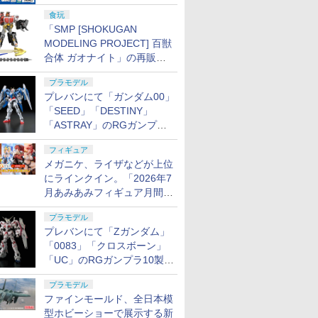
売
食玩
「SMP [SHOKUGAN
MODELING PROJECT] 百獣
合体 ガオナイト」の再販分
がプレバンにて8月10日13時
プラモデル
より予約開始
プレバンにて「ガンダム00」
「SEED」「DESTINY」
「ASTRAY」のRGガンプラ
13製品を対象にした抽選販売
フィギュア
が8月17日11時より実施！
メガニケ、ライザなどが上位
にラインクイン。「2026年7
月あみあみフィギュア月間ラ
ンキング」が公開
プラモデル
プレバンにて「Zガンダム」
「0083」「クロスボーン」
「UC」のRGガンプラ10製品
を対象にした抽選販売が8月
プラモデル
10日11時より実施！
ファインモールド、全日本模
型ホビーショーで展示する新