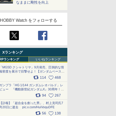
なままに剛性を向上
HOBBY Watch をフォローする
Xランキング
RPランキング
いいねランキング
「MGSD クシャトリヤ」9月発売、圧倒的な情
報密度を展示で目撃せよ！【ガンダムベース撮
り下ろし】 pic.x.com/3rPjsfk7qZ
114
468
ガンプラ「HG 1/144 ガンダムレオパルド」レ
ビュー 『機動新世紀ガンダムX』30周年！イ
ンナーアームガトリングの変形機構まで再現し
94
267
最新フォーマットでキット化！
pic.x.com/nszPIDTpbg
【訃報】「超合金を創った男」、村上克司氏7
月20日に逝去 pic.x.com/HuiVoquDFE
56
138