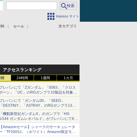
Impress サイト
全カテゴリ
材料
セール
アクセスランキング
時間
24時間
1週間
1カ月
プレバンにて「Zガンダム」「0083」「クロス
ボーン」「UC」のRGガンプラ10製品を対象に
した抽選販売が8月10日11時より実施！
プレバンにて「ガンダム00」「SEED」
「DESTINY」「ASTRAY」のRGガンプラ13製
品を対象にした抽選販売が8月17日11時より実
「機動新世紀ガンダムX」のガンプラ「HG
施！
1/144 ガンダムレオパルド」がプレバンにて8月
10日12時より抽選販売実施！
【Amazonセール】シャークのサーキュレータ
ー「TF200SJ」（ホワイト）Amazon限定モデ
ルがお買い得