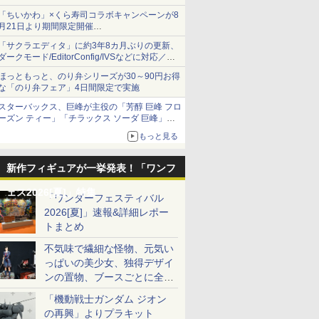
した抽選販売が8月10日11時より実施！
「ちいかわ」×くら寿司コラボキャンペーンが8
月21日より期間限定開催
オリジナルの湯呑みや寿司皿が景品に登場！
「サクラエディタ」に約3年8カ月ぶりの更新、
ダークモード/EditorConfig/IVSなどに対応／複
数の脆弱性に対処したセキュリティアップデー
ほっともっと、のり弁シリーズが30～90円お得
ト
な「のり弁フェア」4日間限定で実施
スターバックス、巨峰が主役の「芳醇 巨峰 フロ
ーズン ティー」「チラックス ソーダ 巨峰」発
売
もっと見る
新作フィギュアが一挙発表！「ワンフ
ェス2026[夏]」特集
「ワンダーフェスティバル
2026[夏]」速報&詳細レポー
トまとめ
不気味で繊細な怪物、元気い
っぱいの美少女、独得デザイ
ンの置物、ブースごとに全く
異なる世界が広がる一般ディ
「機動戦士ガンダム ジオン
ーラーフォトレポート
の再興」よりプラキット