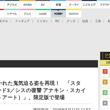
モデル
フィギュア
トイガン
RC
グッズ
玩具
工具
1
かれた鬼気迫る姿を再現！ 「スタ
ド3／シスの復讐 アナキン・スカイ
トアート）」、限定版で登場
勝田哲也
2026年5月11日 11:57