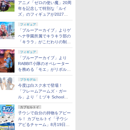
アニメ「ゼロの使い魔」20周
年を記念して特別な「ルイ
ズ」のフィギュアが2027年2
月発売！
フィギュア
「ブルーアーカイブ」よりゲ
ヘナ学園所属でキラキラ部の
「キララ」がこだわりの制服
姿で1/7スケールフィギュア
フィギュア
化！
「ブルーアーカイブ」より
RABBIT小隊のオペレーター
を務める「モエ」がリボルテ
ック化。8月17日より予約開
プラモデル
始
今度は白スク水で登場！
「フレームアームズ・ガー
ル」より「ミヅキ School
Swimsuits ホワイトVer.」
カプセルトイ
2027年3月発売
子ウシで自分の持物をアピー
ル！ カプセルトイ「子ウシ
アピるチャーム」8月19日発