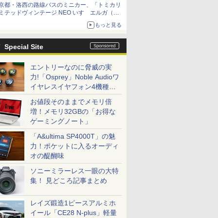
京都・洛西の路線バスのミニカー、「トミカリ
ミテッドヴィンテージ NEO いすゞエルガ（ヤ
サカバス）」8月下旬発売
もっと見る
Special Site
エントリーなのに脅威の実
力!「Osprey」Noble Audioワ
イヤレスイヤフォン4機種を
一気に聴く
お値段そのままでメモリ倍
増！メモリ32GBの「お得な
ゲーミングノート」
「A&ultima SP4000T」の魅
力！ポケットに入るオーディ
オの醍醐味
ソニーミラーレス一眼の大特
集！ 見どころ記事まとめ
レイズ鍛造1ピースアルミホ
イール「CE28 N-plus」軽量