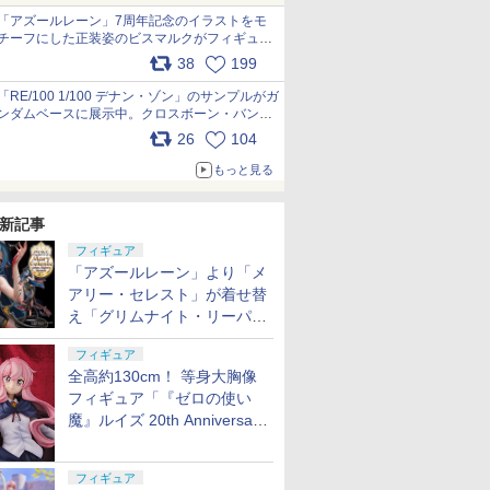
「アズールレーン」7周年記念のイラストをモ
チーフにした正装姿のビスマルクがフィギュア
化。予約受付開始 威厳と気品が同居する特別
38
199
なビスマルクを1/7スケールで再現
pic.x.com/gJ9KRxhNek
「RE/100 1/100 デナン・ゾン」のサンプルがガ
ンダムベースに展示中。クロスボーン・バンガ
ードの制式量産機が間もなく発送【ガンダムベ
26
104
ース撮り下ろし】 pic.x.com/vnBRChJL6B
もっと見る
新記事
フィギュア
「アズールレーン」より「メ
アリー・セレスト」が着せ替
え「グリムナイト・リーパ
ー」の姿で1/6スケールフィ
フィギュア
ギュア化
全高約130cm！ 等身大胸像
フィギュア「『ゼロの使い
魔』ルイズ 20th Anniversary
Full scale bust model」が8月
10日より予約開始
フィギュア