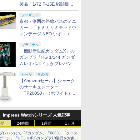
製品「1/72 F-15E 戦闘爆撃
機」、「1/72 F-15I 戦闘爆撃
フィギュア
機 "ラーム"」を発表
京都・洛西の路線バスのミニ
カー、「トミカリミテッドヴ
ィンテージ NEO いすゞエル
ガ（ヤサカバス）」8月下旬
プラモデル
発売
「機動新世紀ガンダムX」の
ガンプラ「HG 1/144 ガンダ
ムレオパルド」がプレバンに
て8月10日12時より抽選販売
セール
その他
実施！
【Amazonセール】シャーク
のサーキュレーター
「TF200SJ」（ホワイト）
Amazon限定モデルがお買い
得
Impress Watchシリーズ 人気記事
時間
24時間
1週間
1カ月
プレバンにて「Zガンダム」「0083」「クロス
ボーン」「UC」のRGガンプラ10製品を対象に