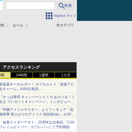
Impress サイト
全カテゴリ
材料
セール
アクセスランキング
時間
24時間
1週間
1カ月
管楽器キーホルダー！ カプセルトイ「楽器アピ
るチャーム」8月6日発売
チューバ、テナサクなど5種各3色
「かっぱ寿司 キャンペーントミカ あそべる！く
るま プレゼントキャンペーン」インタビュー
子どもが楽しめるかっぱ寿司ならではの体験と
「学園アイドルマスター」よりフィギュア「花
コラボの楽しさを追求
海咲季 雨上がりのアイリス 特訓前Ver.」が2027
年4月に発売
「仮面ライダーアギト」25周年記念商品「CSG
フレイムセイバー」がプレバンにて予約開始