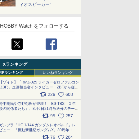
ィオスピーカー”
HOBBY Watch をフォローする
Xランキング
RPランキング
いいねランキング
【ゾイド】「RMZ-025 ライガーゼロファルコン
(ZBF)」企画担当者インタビュー ZBFから従来
デザインまで再現可能なボリューム満点のキッ
226
608
ト pic.x.com/6zOqQAQKkX
野中剛氏や寺野彰氏が登壇！ BS-TBS「Ｘ年
後の関係者たち」、8月6日21時放送分のテーマ
は「超合金」！ pic.x.com/uWyt1uyuFm
95
257
ガンプラ「HG 1/144 ガンダムレオパルド」レ
ビュー 『機動新世紀ガンダムX』30周年！イ
ンナーアームガトリングの変形機構まで再現し
76
204