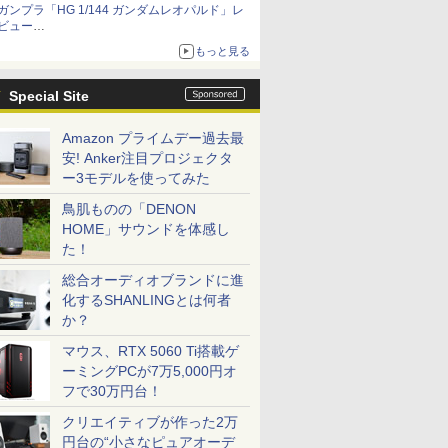
ガンプラ「HG 1/144 ガンダムレオパルド」レ
ビュー
『機動新世紀ガンダムX』30周年！インナーア
もっと見る
ームガトリングの変形機構まで再現し最新フォ
ーマットでキット化！
Special Site
Amazon プライムデー過去最
安! Anker注目プロジェクタ
ー3モデルを使ってみた
鳥肌ものの「DENON
HOME」サウンドを体感し
た！
総合オーディオブランドに進
化するSHANLINGとは何者
か？
マウス、RTX 5060 Ti搭載ゲ
ーミングPCが7万5,000円オ
フで30万円台！
クリエイティブが作った2万
円台の“小さなピュアオーデ