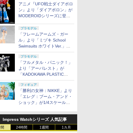
アニメ『UFO戦士ダイアポロ
ン』より「ダイアポロン」が
MODEROIDシリーズに登
場。2027年2月に発売
プラモデル
「フレームアームズ・ガー
ル」より「ミヅキ School
Swimsuits ホワイトVer.」が8
月10日から予約開始決定！
プラモデル
「フルメタル・パニック！」
より「アーバレスト」が
「KADOKAWA PLASTIC
MODEL SERIES」から1/48
フィギュア
スケールで登場！
「勝利の女神：NIKKE」より
「エレグ：ブーム・アンド・
ショック」が1/4スケールで
フィギュア化！
Impress Watchシリーズ 人気記事
時間
24時間
1週間
1カ月