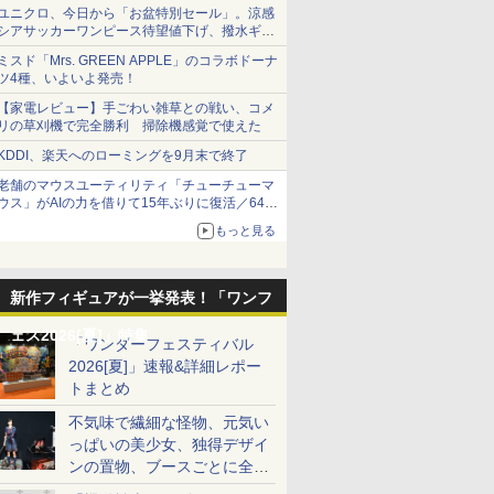
ユニクロ、今日から「お盆特別セール」。涼感
シアサッカーワンピース待望値下げ、撥水ギア
ショーツは1990円に
ミスド「Mrs. GREEN APPLE」のコラボドーナ
ツ4種、いよいよ発売！
【家電レビュー】手ごわい雑草との戦い、コメ
リの草刈機で完全勝利 掃除機感覚で使えた
KDDI、楽天へのローミングを9月末で終了
老舗のマウスユーティリティ「チューチューマ
ウス」がAIの力を借りて15年ぶりに復活／64bit
化、Windows 10/11、「Chrome」も走り回
もっと見る
る。復活記念で2026年末まで500円
新作フィギュアが一挙発表！「ワンフ
ェス2026[夏]」特集
「ワンダーフェスティバル
2026[夏]」速報&詳細レポー
トまとめ
不気味で繊細な怪物、元気い
っぱいの美少女、独得デザイ
ンの置物、ブースごとに全く
異なる世界が広がる一般ディ