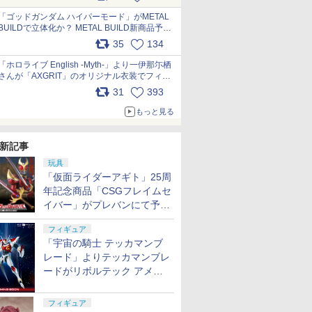
最新フォーマットでキット化！
pic.x.com/nszPIDTpbg
「ゴッドガンダム ハイパーモード」がMETAL
BUILDで立体化か？ METAL BUILD新商品予告
が公開 pic.x.com/HIcLLIM3ar
35
134
「ホロライブ English -Myth-」より一伊那尓栖
さんが「AXGRIT」のオリジナル衣装でフィギ
ュア化 pic.x.com/YMGhdIAzNa
31
393
もっと見る
新記事
玩具
「仮面ライダーアギト」25周
年記念商品「CSGフレイムセ
イバー」がプレバンにて予約
開始
フィギュア
「宇宙の騎士 テッカマンブ
レード」よりテッカマンブレ
ードがリボルテック アメイ
ジング・ヤマグチで商品化決
定
フィギュア