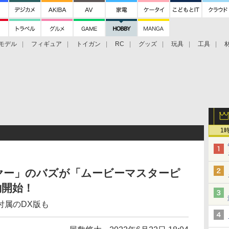
モデル
フィギュア
トイガン
RC
グッズ
玩具
工具
1
ヤー」のバズが「ムービーマスターピ
約開始！
付属のDX版も