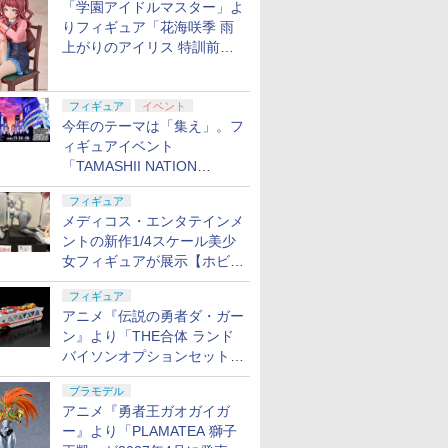
「学園アイドルマスター」よ
りフィギュア「花海咲季 雨
上がりのアイリス 特訓前
Ver.」が2027年4月に発売
フィギュア
イベント
今年のテーマは「集え」。フ
ィギュアイベント
「TAMASHII NATION
2026」が11月13日より開催
フィギュア
決定
メディコス・エンタテインメ
ントの新作1/4スケール美少
女フィギュアが展示【ホビー
メーカー合同展示会】
フィギュア
アニメ『伝説の勇者ダ・ガー
ン』より「THE合体 ランド
バイソンオプションセット」
が2027年5月に発売
プラモデル
アニメ『勇者王ガオガイガ
ー』より「PLAMATEA 獅子