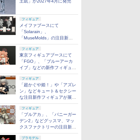
王凱」が2027年4月に発売
フィギュア
メイファブースにて
「Solarain」、
「MuseMolds」の注目新作
フィギュアが展示【ホビーメ
フィギュア
ーカー合同展示会】
東京フィギュアブースにて
「FGO」、「ブルーアーカ
イブ」などの新作フィギュア
が展示【ホビーメーカー合同
フィギュア
展示会】
「超かぐや姫！」や「アズレ
ン」などキュート＆セクシー
な注目新作フィギュアが展示
【ホビーメーカー合同展示
フィギュア
会】
「ブルアカ」、「バニーガー
デン2」などグッスマ、マッ
クスファクトリーの注目新作
フィギュアが展示【ホビーメ
プラモデル
ーカー合同展示会】