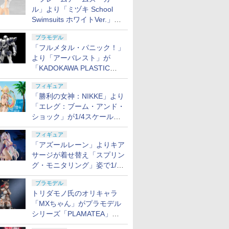
ル」より「ミヅキ School
Swimsuits ホワイトVer.」が8
月10日から予約開始決定！
プラモデル
「フルメタル・パニック！」
より「アーバレスト」が
「KADOKAWA PLASTIC
MODEL SERIES」から1/48
フィギュア
スケールで登場！
「勝利の女神：NIKKE」より
「エレグ：ブーム・アンド・
ショック」が1/4スケールで
フィギュア化！
フィギュア
「アズールレーン」よりキア
サージが着せ替え「スプリン
グ・モニタリング」姿で1/6
スケールフィギュア化！
プラモデル
トリダモノ氏のオリキャラ
「MXちゃん」がプラモデル
シリーズ「PLAMATEA」で
登場！ 2027年1月発売予定