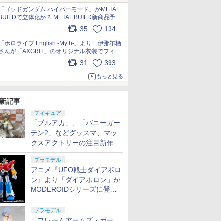
pic.x.com/nszPIDTpbg
「ゴッドガンダム ハイパーモード」がMETAL
BUILDで立体化か？ METAL BUILD新商品予告
が公開 pic.x.com/HIcLLIM3ar
35
134
「ホロライブ English -Myth-」より一伊那尓栖
さんが「AXGRIT」のオリジナル衣装でフィギ
ュア化 pic.x.com/YMGhdIAzNa
31
393
もっと見る
新記事
フィギュア
「ブルアカ」、「バニーガー
デン2」などグッスマ、マッ
クスアクトリーの注目新作フ
ィギュアが展示【ホビーメー
プラモデル
カー合同展示会】
アニメ『UFO戦士ダイアポロ
ン』より「ダイアポロン」が
MODEROIDシリーズに登
場。2027年2月に発売
プラモデル
「フレームアームズ・ガー