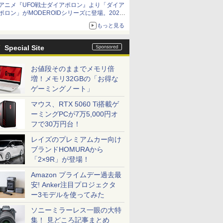
アニメ『UFO戦士ダイアポロン』より「ダイア
ームガトリングの変形機構まで再現し最新フォ
ポロン」がMODEROIDシリーズに登場。2027
ーマットでキット化！
年2月に発売
もっと見る
Special Site
お値段そのままでメモリ倍
増！メモリ32GBの「お得な
ゲーミングノート」
マウス、RTX 5060 Ti搭載ゲ
ーミングPCが7万5,000円オ
フで30万円台！
レイズのプレミアムカー向け
ブランドHOMURAから
「2×9R」が登場！
Amazon プライムデー過去最
安! Anker注目プロジェクタ
ー3モデルを使ってみた
ソニーミラーレス一眼の大特
集！ 見どころ記事まとめ