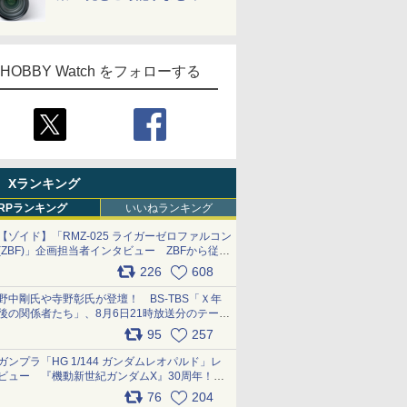
HOBBY Watch をフォローする
Xランキング
RPランキング
いいねランキング
【ゾイド】「RMZ-025 ライガーゼロファルコン
(ZBF)」企画担当者インタビュー ZBFから従来
デザインまで再現可能なボリューム満点のキッ
226
608
ト pic.x.com/6zOqQAQKkX
野中剛氏や寺野彰氏が登壇！ BS-TBS「Ｘ年
後の関係者たち」、8月6日21時放送分のテーマ
は「超合金」！ pic.x.com/uWyt1uyuFm
95
257
ガンプラ「HG 1/144 ガンダムレオパルド」レ
ビュー 『機動新世紀ガンダムX』30周年！イ
ンナーアームガトリングの変形機構まで再現し
76
204
最新フォーマットでキット化！