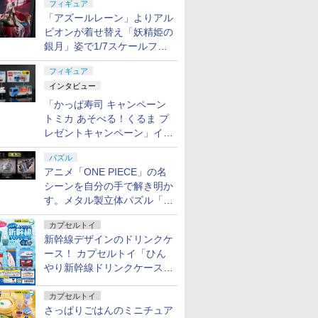
フィギュア
「アズールレーン」よりアル
ビオンが着せ替え「妖精姫の
銀月」姿で1/7スケールフィ
ギュア化！
フィギュア
インタビュー
「かっぱ寿司 キャンペーン
トミカ あそべる！くるま プ
レゼントキャンペーン」イン
タビュー
パズル
アニメ「ONE PIECE」の名
シーンを自分の手で解き明か
す。メタル製立体パズル「は
ずる ONE PIECE」シリーズ
カプセルトイ
3種が登場
新幹線デザインのドリンクケ
ース！ カプセルトイ「ひん
やり新幹線ドリンクケース」
8月11日発売
カプセルトイ
さっぱりごはんのミニチュア