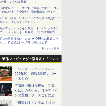
ツ4種、いよいよ発売！
【家電レビュー】手ごわい雑草との戦い、コメ
リの草刈機で完全勝利 掃除機感覚で使えた
NTT島田社長、ソフトバンクのセブン出資に「d
ポイント使えるようにして」
カルディ、オンライン限定「ネコバッグ＆タン
ブラーセット」を一般販売。7月の抽選販売の
当選無効分
ドコモ前田社長が「ahamo40GB化は検証のた
め」、料金値上げへの考え方にも言及
もっと見る
新作フィギュアが一挙発表！「ワンフ
ェス2026[夏]」特集
「ワンダーフェスティバル
2026[夏]」速報&詳細レポー
トまとめ
不気味で繊細な怪物、元気い
っぱいの美少女、独得デザイ
ンの置物、ブースごとに全く
異なる世界が広がる一般ディ
「機動戦士ガンダム ジオン
ーラーフォトレポート