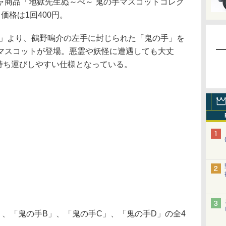
商品「地獄先生ぬ～べ～ 鬼の手マスコットコレク
価格は1回400円。
」より、鵺野鳴介の左手に封じられた「鬼の手」を
マスコットが登場。悪霊や妖怪に遭遇しても大丈
な持ち運びしやすい仕様となっている。
、「鬼の手B」、「鬼の手C」、「鬼の手D」の全4