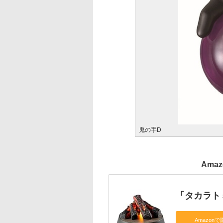
鬼の手D
Ama
「タカラト
Amazonで