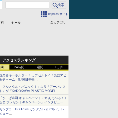
Impress サイト
全カテゴリ
材料
セール
アクセスランキング
時間
24時間
1週間
1カ月
管楽器キーホルダー！ カプセルトイ「楽器アピ
るチャーム」8月6日発売
チューバ、テナサクなど5種各3色
「フルメタル・パニック！」より「アーバレス
ト」が「KADOKAWA PLASTIC MODEL
SERIES」から1/48スケールで登場！
「かっぱ寿司 キャンペーントミカ あそべる！く
るま プレゼントキャンペーン」インタビュー
子どもが楽しめるかっぱ寿司ならではの体験と
ガンプラ「HG 1/144 ガンダムレオパルド」レ
コラボの楽しさを追求
ビュー
『機動新世紀ガンダムX』30周年！インナーア