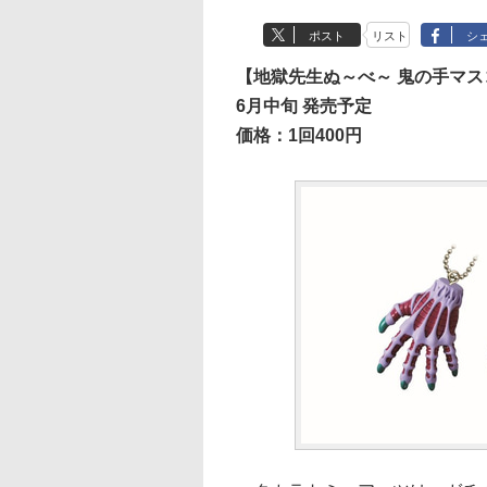
ポスト
リスト
シ
【地獄先生ぬ～べ～ 鬼の手マ
6月中旬 発売予定
価格：1回400円