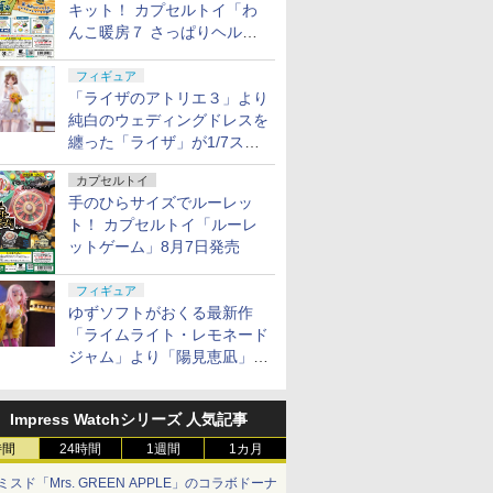
キット！ カプセルトイ「わ
んこ暖房７ さっぱりヘルシ
ー料理」8月7日発売
フィギュア
「ライザのアトリエ３」より
純白のウェディングドレスを
纏った「ライザ」が1/7スケ
ールフィギュアで登場！
カプセルトイ
手のひらサイズでルーレッ
ト！ カプセルトイ「ルーレ
ットゲーム」8月7日発売
フィギュア
ゆずソフトがおくる最新作
「ライムライト・レモネード
ジャム」より「陽見恵凪」が
1/3.5スケールフィギュアで
登場！
Impress Watchシリーズ 人気記事
時間
24時間
1週間
1カ月
ミスド「Mrs. GREEN APPLE」のコラボドーナ