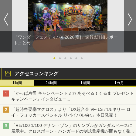
「ワンダーフェスティバル2026[夏]」速報&詳細レポー
トまとめ
●
●
●
●
●
●
アクセスランキング
1時間
24時間
1週間
1カ月
「かっぱ寿司 キャンペーントミカ あそべる！くるま プレゼント
キャンペーン」インタビュー
子どもが楽しめるかっぱ寿司ならではの体験とコラボの楽しさを
「超時空要塞マクロス」より「DX超合金 VF-1S バルキリー ロ
追求
イ・フォッカースペシャル リバイバルVer.」本日発売！
「RE/100 1/100 デナン・ゾン」のサンプルがガンダムベースに
展示中。クロスボーン・バンガードの制式量産機が間もなく発送