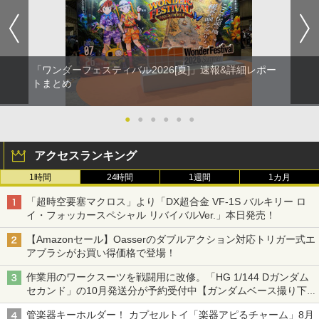
「ワンダーフェスティバル2026[夏]」速報&詳細レポー
トまとめ
●
●
●
●
●
●
アクセスランキング
1時間
24時間
1週間
1カ月
「超時空要塞マクロス」より「DX超合金 VF-1S バルキリー ロ
イ・フォッカースペシャル リバイバルVer.」本日発売！
【Amazonセール】Oasserのダブルアクション対応トリガー式エ
アブラシがお買い得価格で登場！
作業用のワークスーツを戦闘用に改修。「HG 1/144 Dガンダム
セカンド」の10月発送分が予約受付中【ガンダムベース撮り下
ろし】
管楽器キーホルダー！ カプセルトイ「楽器アピるチャーム」8月