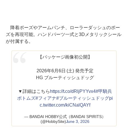
降着ポーズやアームパンチ、ローラーダッシュのポー
ズを再現可能。ハンドパーツ一式と3Dメタリックシール
が付属する。
【パッケージ画像初公開】
2026年6月6日 (土) 発売予定
HG ブルーティッシュドッグ
▼詳細はこちら
https://t.co/dRljPYYvx4
#甲騎兵
ボトムズ
#フィアナ
#ブルーティッシュドッグ
pi
c.twitter.com/kiCNalQAYf
— BANDAI HOBBY公式（BANDAI SPIRITS）
(@HobbySite)
June 3, 2026