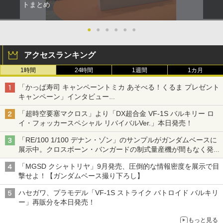
トまとめ
●
●
●
●
●
●
アクセスランキング
1時間
24時間
1週間
1カ月
「かっぱ寿司 キャンペーントミカ あそべる！くるま プレゼント
キャンペーン」インタビュー
子どもが楽しめるかっぱ寿司ならではの体験とコラボの楽しさを
「超時空要塞マクロス」より「DX超合金 VF-1S バルキリー ロ
追求
イ・フォッカースペシャル リバイバルVer.」本日発売！
「RE/100 1/100 デナン・ゾン」のサンプルがガンダムベースに
展示中。クロスボーン・バンガードの制式量産機が間もなく発送
【ガンダムベース撮り下ろし】
「MGSD クシャトリヤ」9月発売、圧倒的な情報密度を展示で目
撃せよ！【ガンダムベース撮り下ろし】
ハセガワ、プラモデル「VF-1S ストライク バトロイド バルキリ
ー」再販分を本日発売！
もっと見る