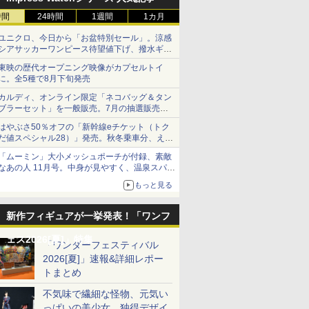
時間
24時間
1週間
1カ月
ユニクロ、今日から「お盆特別セール」。涼感
シアサッカーワンピース待望値下げ、撥水ギア
ショーツは1990円に
東映の歴代オープニング映像がカプセルトイ
に。全5種で8月下旬発売
カルディ、オンライン限定「ネコバッグ＆タン
ブラーセット」を一般販売。7月の抽選販売の
当選無効分
はやぶさ50％オフの「新幹線eチケット（トク
だ値スペシャル28）」発売。秋冬乗車分、えき
ねっと限定
「ムーミン」大小メッシュポーチが付録、素敵
なあの人 11月号。中身が見やすく、温泉スパに
も使える
もっと見る
新作フィギュアが一挙発表！「ワンフ
ェス2026[夏]」特集
「ワンダーフェスティバル
2026[夏]」速報&詳細レポー
トまとめ
不気味で繊細な怪物、元気い
っぱいの美少女、独得デザイ