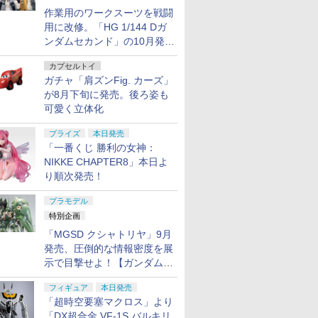
作業用のワークスーツを戦闘
用に改修。「HG 1/144 Dガ
ンダムセカンド」の10月発送
分が予約受付中【ガンダムベ
カプセルトイ
ース撮り下ろし】
ガチャ「肩ズンFig. カーズ」
が8月下旬に発売。後ろ姿も
可愛く立体化
プライズ
本日発売
「一番くじ 勝利の女神：
NIKKE CHAPTER8」本日よ
り順次発売！
プラモデル
特別企画
「MGSD クシャトリヤ」9月
発売、圧倒的な情報密度を展
示で目撃せよ！【ガンダムベ
ース撮り下ろし】
フィギュア
本日発売
「超時空要塞マクロス」より
「DX超合金 VF-1S バルキリ