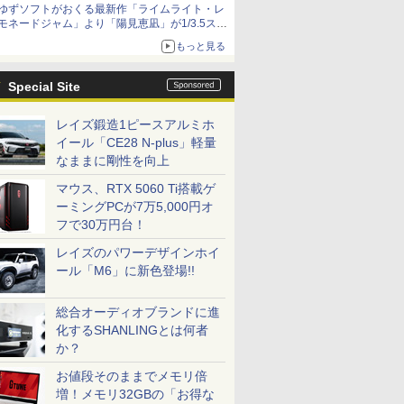
ゆずソフトがおくる最新作「ライムライト・レ
種がラインナップ
モネードジャム」より「陽見恵凪」が1/3.5スケ
ールフィギュアで登場！
もっと見る
メガネ姿も表現できるオプションパーツが付属
Special Site
レイズ鍛造1ピースアルミホ
イール「CE28 N-plus」軽量
なままに剛性を向上
マウス、RTX 5060 Ti搭載ゲ
ーミングPCが7万5,000円オ
フで30万円台！
レイズのパワーデザインホイ
ール「M6」に新色登場!!
総合オーディオブランドに進
化するSHANLINGとは何者
か？
お値段そのままでメモリ倍
増！メモリ32GBの「お得な