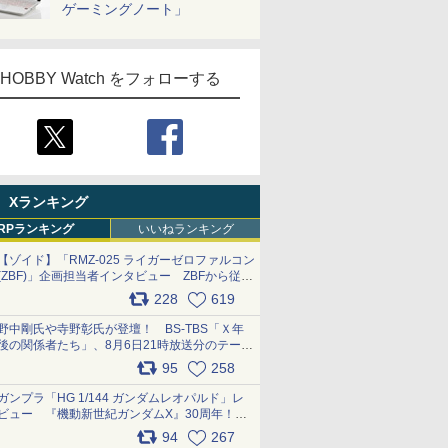
ゲーミングノート」
HOBBY Watch をフォローする
Xランキング
RPランキング
いいねランキング
【ゾイド】「RMZ-025 ライガーゼロファルコン
(ZBF)」企画担当者インタビュー ZBFから従来
デザインまで再現可能なボリューム満点のキッ
228
619
ト pic.x.com/6zOqQAQKkX
野中剛氏や寺野彰氏が登壇！ BS-TBS「Ｘ年
後の関係者たち」、8月6日21時放送分のテーマ
は「超合金」！ pic.x.com/uWyt1uyuFm
95
258
ガンプラ「HG 1/144 ガンダムレオパルド」レ
ビュー 『機動新世紀ガンダムX』30周年！イ
ンナーアームガトリングの変形機構まで再現し
94
267
最新フォーマットでキット化！