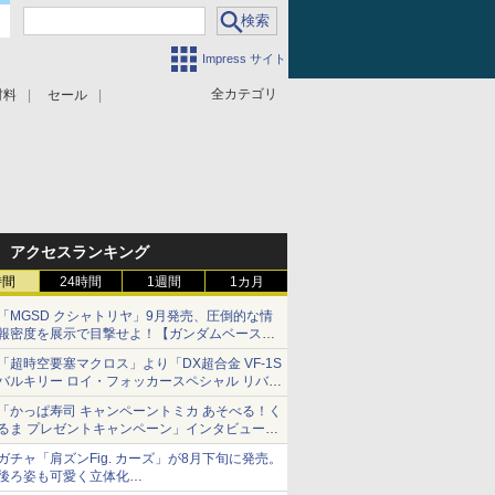
Impress サイト
全カテゴリ
材料
セール
アクセスランキング
時間
24時間
1週間
1カ月
「MGSD クシャトリヤ」9月発売、圧倒的な情
報密度を展示で目撃せよ！【ガンダムベース撮
り下ろし】
「超時空要塞マクロス」より「DX超合金 VF-1S
バルキリー ロイ・フォッカースペシャル リバイ
バルVer.」本日発売！
「かっぱ寿司 キャンペーントミカ あそべる！く
るま プレゼントキャンペーン」インタビュー
子どもが楽しめるかっぱ寿司ならではの体験と
ガチャ「肩ズンFig. カーズ」が8月下旬に発売。
コラボの楽しさを追求
後ろ姿も可愛く立体化
ライトニング・マックィーンやメーターなど4