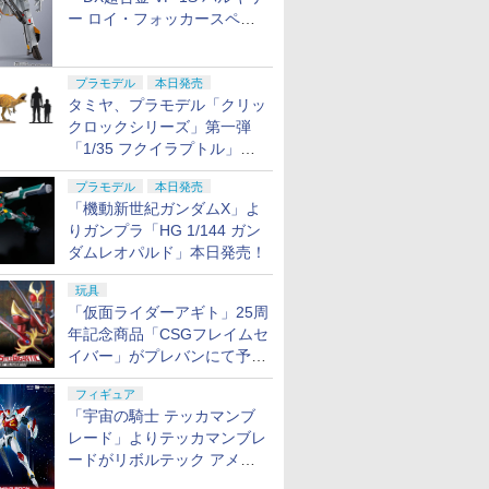
ー ロイ・フォッカースペシ
ャル リバイバルVer.」本日発
売！
プラモデル
本日発売
タミヤ、プラモデル「クリッ
クロックシリーズ」第一弾
「1/35 フクイラプトル」本
日発売！
プラモデル
本日発売
「機動新世紀ガンダムX」よ
りガンプラ「HG 1/144 ガン
ダムレオパルド」本日発売！
玩具
「仮面ライダーアギト」25周
年記念商品「CSGフレイムセ
イバー」がプレバンにて予約
開始
フィギュア
「宇宙の騎士 テッカマンブ
レード」よりテッカマンブレ
ードがリボルテック アメイ
ジング・ヤマグチで商品化決