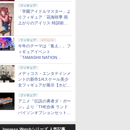
定
フィギュア
「学園アイドルマスター」よ
りフィギュア「花海咲季 雨
上がりのアイリス 特訓前
Ver.」が2027年4月に発売
フィギュア
イベント
今年のテーマは「集え」。フ
ィギュアイベント
「TAMASHII NATION
2026」が11月13日より開催
フィギュア
決定
メディコス・エンタテインメ
ントの新作1/4スケール美少
女フィギュアが展示【ホビー
メーカー合同展示会】
フィギュア
アニメ『伝説の勇者ダ・ガー
ン』より「THE合体 ランド
バイソンオプションセット」
が2027年5月に発売
Impress Watchシリーズ 人気記事