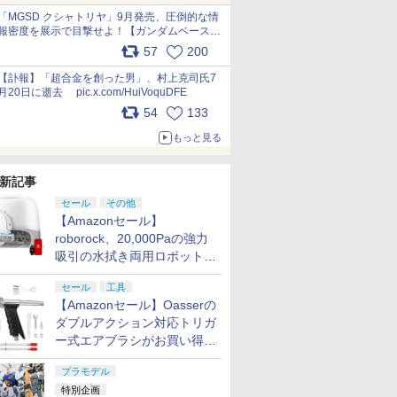
pic.x.com/nszPIDTpbg
「MGSD クシャトリヤ」9月発売、圧倒的な情
報密度を展示で目撃せよ！【ガンダムベース撮
り下ろし】 pic.x.com/3rPjsfk7qZ
57
200
【訃報】「超合金を創った男」、村上克司氏7
月20日に逝去 pic.x.com/HuiVoquDFE
54
133
もっと見る
新記事
セール
その他
【Amazonセール】
roborock、20,000Paの強力
吸引の水拭き両用ロボット掃
除機「Qrevo Curv 2 Flow」
セール
工具
がお買い得！
【Amazonセール】Oasserの
ダブルアクション対応トリガ
ー式エアブラシがお買い得価
格で登場！
プラモデル
特別企画