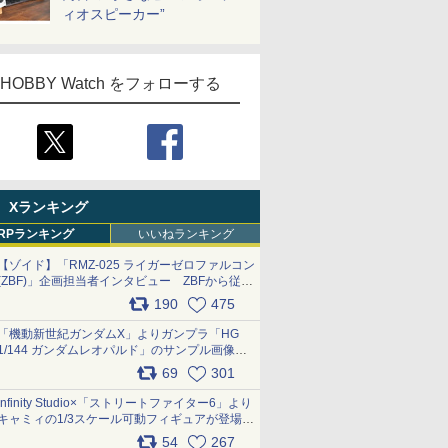
ィオスピーカー”
HOBBY Watch をフォローする
Xランキング
RPランキング
いいねランキング
【ゾイド】「RMZ-025 ライガーゼロファルコン
(ZBF)」企画担当者インタビュー ZBFから従来
デザインまで再現可能なボリューム満点のキッ
190
475
ト pic.x.com/6zOqQAQKkX
「機動新世紀ガンダムX」よりガンプラ「HG
1/144 ガンダムレオパルド」のサンプル画像が
公開！ 8月8日発売予定
69
301
pic.x.com/lTnGoAKCSY
Infinity Studio×「ストリートファイター6」より
キャミィの1/3スケール可動フィギュアが登場
pic.x.com/Eam6ArWJLs
54
267