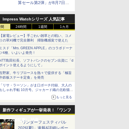
算セール第2弾」が8月7日12
時より開催
Impress Watchシリーズ 人気記事
時間
24時間
1週間
1カ月
【家電レビュー】手ごわい雑草との戦い、コメ
リの草刈機で完全勝利 掃除機感覚で使えた
ミスド「Mrs. GREEN APPLE」のコラボドーナ
ツ4種、いよいよ発売！
NTT島田社長、ソフトバンクのセブン出資に「d
ポイント使えるようにして」
吉野家、牛リブロースを熱々で提供する「極旨
牛鉄板ステーキ定食」を発売
「リサ・ラーソン」がま口ポーチ付録、大人の
おしゃれ手帖 10月号。ジャカード織の北欧猫デ
ザイン
もっと見る
新作フィギュアが一挙発表！「ワンフ
ェス2026[夏]」特集
「ワンダーフェスティバル
2026[夏]」速報&詳細レポー