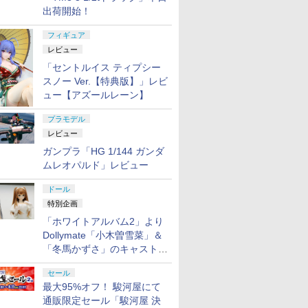
出荷開始！
フィギュア
レビュー
「セントルイス ティプシー
スノー Ver.【特典版】」レビ
ュー【アズールレーン】
プラモデル
レビュー
ガンプラ「HG 1/144 ガンダ
ムレオパルド」レビュー
ドール
特別企画
「ホワイトアルバム2」より
Dollymate「小木曽雪菜」＆
「冬馬かずさ」のキャストド
ール実物見本が東京フィギュ
セール
アギャラリーにて展示中
最大95%オフ！ 駿河屋にて
通販限定セール「駿河屋 決