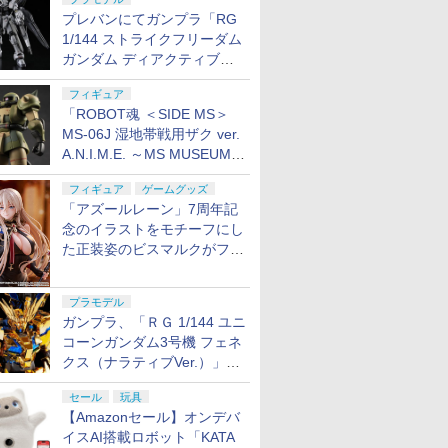
8月7日16時から予約開始！
プレバンにてガンプラ「RG
1/144 ストライクフリーダム
ガンダム ディアクティブモ
ード」の再販分が8月7日11
フィギュア
時より予約開始！
「ROBOT魂 ＜SIDE MS＞
MS-06J 湿地帯戦用ザク ver.
A.N.I.M.E. ～MS MUSEUM
～」がプレバンにて8月7日
フィギュア
ゲームグッズ
16時より予約開始！
「アズールレーン」7周年記
念のイラストをモチーフにし
た正装姿のビスマルクがフィ
ギュア化。予約受付開始
プラモデル
ガンプラ、「ＲＧ 1/144 ユニ
コーンガンダム3号機 フェネ
クス（ナラティブVer.）」
と、「ＨＧ 1/144 ガンダムエ
セール
玩具
アマスターバースト」再販
【Amazonセール】オンデバ
イスAI搭載ロボット「KATA