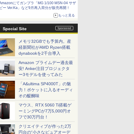
Amazonにてガンプラ「MG 1/100 MSN-04 サザ
ビー Ver.Ka」など9月再入荷分が販売再開！
もっと見る
Special Site
メモリ32GBでも予算内。産
経新聞社がAMD Ryzen搭載
dynabookを2千台導入
Amazon プライムデー過去最
安! Anker注目プロジェクタ
ー3モデルを使ってみた
「A&ultima SP4000T」の魅
力！ポケットに入るオーディ
オの醍醐味
マウス、RTX 5060 Ti搭載ゲ
ーミングPCが7万5,000円オ
フで30万円台！
クリエイティブが作った2万
円台の“小さなピュアオーデ