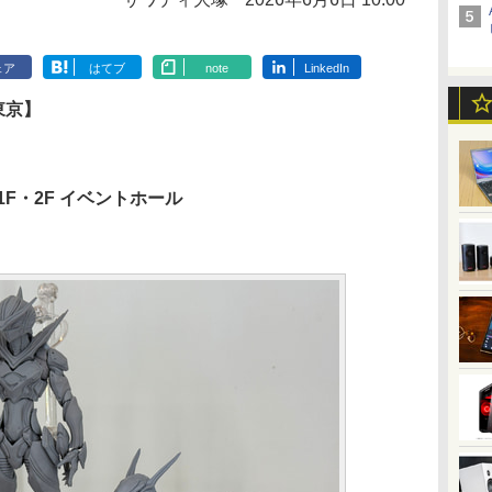
ェア
はてブ
note
LinkedIn
東京】
1F・2F イベントホール