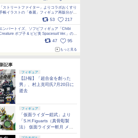
「ストリートファイター」よりコラボおくすり
手帳イラストの「春麗」フィギュア再販分が本
日出荷開始 pic.x.com/toUc1MHr41
53
217
エンバートイズ、ソフビフィギュア「Chibi
Creature ポプ子 & ピピ美 Spacesuit Ver.」の発
売中止を発表 pic.x.com/Ri45iFeYjn
47
95
もっと見る
新記事
フィギュア
【訃報】「超合金を創った
男」、村上克司氏7月20日に
逝去
フィギュア
「仮面ライダー鎧武」より
「S.H.Figuarts（真骨彫製
法） 仮面ライダー斬月 メロ
ンアームズ」がプレバンにて
プラモデル