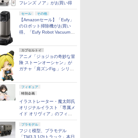
フレンズ ノア」がお買い得
セール
その他
【Amazonセール】「Eufy」
のロボット掃除機がお買い
得。「Eufy Robot Vacuum
Omni S2」も対象に
カプセルトイ
アニメ「ジョジョの奇妙な冒
険 ストーンオーシャン」が
ガチャ「肩ズンFig.」シリー
ズに登場
フィギュア
特別企画
イラストレーター・魔太郎氏
オリジナルイラスト「専属メ
イド オリヴィア」のフィギ
ュア彩色原型が東京フィギュ
プラモデル
アギャラリーにて展示中
フジミ模型、プラモデル
「TM3 3 1/2tトラック」本日