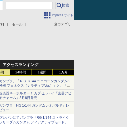
Impress サイト
全カテゴリ
材料
セール
アクセスランキング
時間
24時間
1週間
1カ月
ガンプラ、「ＲＧ 1/144 ユニコーンガンダム3
号機 フェネクス（ナラティブVer.）」と、「Ｈ
Ｇ 1/144 ガンダムエアマスターバースト」再販
管楽器キーホルダー！ カプセルトイ「楽器アピ
るチャーム」8月6日発売
チューバ、テナサクなど5種各3色
ガンプラ「HG 1/144 ガンダムレオパルド」レ
ビュー
『機動新世紀ガンダムX』30周年！インナーア
プレバンにてガンプラ「RG 1/144 ストライク
ームガトリングの変形機構まで再現し最新フォ
フリーダムガンダム ディアクティブモード」の
ーマットでキット化！
再販分が8月7日11時より予約開始！