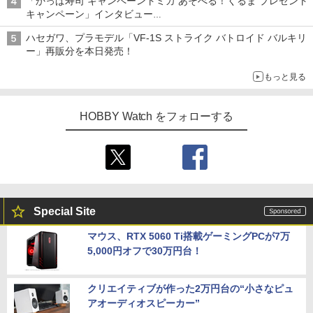
「かっぱ寿司 キャンペーントミカ あそべる！くるま プレゼント
キャンペーン」インタビュー
子どもが楽しめるかっぱ寿司ならではの体験とコラボの楽しさを
ハセガワ、プラモデル「VF-1S ストライク バトロイド バルキリ
追求
ー」再販分を本日発売！
もっと見る
HOBBY Watch をフォローする
Special Site
マウス、RTX 5060 Ti搭載ゲーミングPCが7万
5,000円オフで30万円台！
クリエイティブが作った2万円台の“小さなピュ
アオーディオスピーカー”