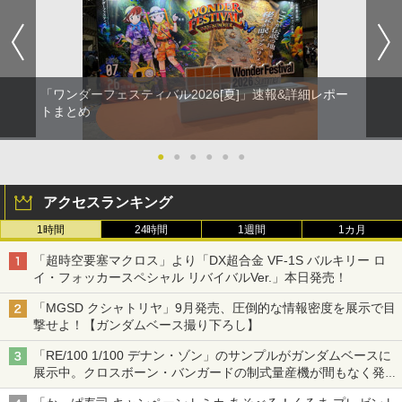
「ワンダーフェスティバル2026[夏]」速報&詳細レポー
トまとめ
●
●
●
●
●
●
アクセスランキング
1時間
24時間
1週間
1カ月
「超時空要塞マクロス」より「DX超合金 VF-1S バルキリー ロ
イ・フォッカースペシャル リバイバルVer.」本日発売！
「MGSD クシャトリヤ」9月発売、圧倒的な情報密度を展示で目
撃せよ！【ガンダムベース撮り下ろし】
「RE/100 1/100 デナン・ゾン」のサンプルがガンダムベースに
展示中。クロスボーン・バンガードの制式量産機が間もなく発送
【ガンダムベース撮り下ろし】