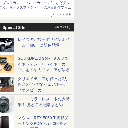
「ブルアカ」、「バニーガーデン2」などグッ
スマ、マックスファクトリーの注目新作フィギ
ュアが展示【ホビーメーカー合同展示会】
もっと見る
Special Site
レイズのパワーデザインホイ
ール「M6」に新色登場!!
SOUNDPEATSのイヤカフ型
イヤフォン「UU2イヤーカ
フ」をイヤカフマニアが語る
クリエイティブが作った2万
円台の“小さなピュアオーデ
ィオスピーカー”
ソニーミラーレス一眼の大特
集！ 見どころ記事まとめ
マウス、RTX 5060 Ti搭載ゲ
ーミングPCが7万5,000円オ