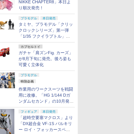
NIKKE CHAPTER8」本日よ
り順次発売！
プラモデル
本日発売
タミヤ、プラモデル「クリッ
クロックシリーズ」第一弾
「1/35 フクイラプトル」本
日発売！
カプセルトイ
ガチャ「肩ズンFig. カーズ」
が8月下旬に発売。後ろ姿も
可愛く立体化
プラモデル
特別企画
作業用のワークスーツを戦闘
用に改修。「HG 1/144 Dガ
ンダムセカンド」の10月発送
分が予約受付中【ガンダムベ
フィギュア
本日発売
ース撮り下ろし】
「超時空要塞マクロス」より
「DX超合金 VF-1S バルキリ
ー ロイ・フォッカースペシ