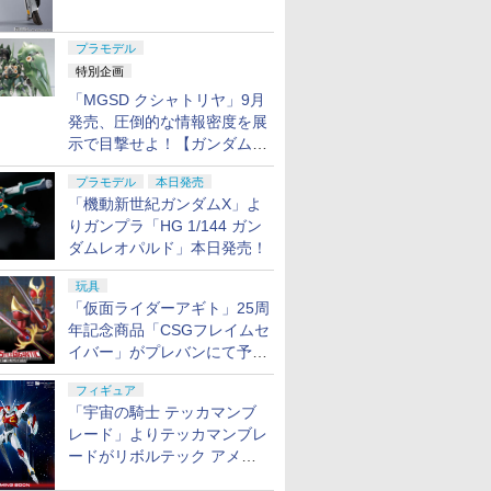
ャル リバイバルVer.」本日発
売！
プラモデル
特別企画
「MGSD クシャトリヤ」9月
発売、圧倒的な情報密度を展
示で目撃せよ！【ガンダムベ
ース撮り下ろし】
プラモデル
本日発売
「機動新世紀ガンダムX」よ
りガンプラ「HG 1/144 ガン
ダムレオパルド」本日発売！
玩具
「仮面ライダーアギト」25周
年記念商品「CSGフレイムセ
イバー」がプレバンにて予約
開始
フィギュア
「宇宙の騎士 テッカマンブ
レード」よりテッカマンブレ
ードがリボルテック アメイ
ジング・ヤマグチで商品化決