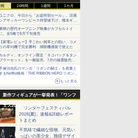
時間
24時間
1週間
1カ月
ユニクロ、今日から「お盆特別セール」。涼感
シアサッカーワンピース待望値下げ、撥水ギア
ショーツは1990円に
東映の歴代オープニング映像がカプセルトイ
に。全5種で8月下旬発売
【家電レビュー】手ごわい雑草との戦い、コメ
リの草刈機で完全勝利 掃除機感覚で使えた
カルディ、オンライン限定「ネコバッグ＆タン
ブラーセット」を一般販売。7月の抽選販売の
当選無効分
手塚治虫氏のマンガ「リボンの騎士」を原案と
するNetflix映画「THE RIBBON HERO リボンヒ
ーロー」本日配信開始
もっと見る
新作フィギュアが一挙発表！「ワンフ
ェス2026[夏]」特集
「ワンダーフェスティバル
2026[夏]」速報&詳細レポー
トまとめ
不気味で繊細な怪物、元気い
っぱいの美少女、独得デザイ