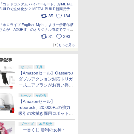
pic.x.com/nszPIDTpbg
「ゴッドガンダム ハイパーモード」がMETAL
BUILDで立体化か？ METAL BUILD新商品予告
が公開 pic.x.com/HIcLLIM3ar
35
134
「ホロライブ English -Myth-」より一伊那尓栖
さんが「AXGRIT」のオリジナル衣装でフィギ
ュア化 pic.x.com/YMGhdIAzNa
31
393
もっと見る
新記事
セール
工具
【Amazonセール】Oasserの
ダブルアクション対応トリガ
ー式エアブラシがお買い得価
格で登場！
セール
その他
【Amazonセール】
roborock、20,000Paの強力
吸引の水拭き両用ロボット掃
除機「Qrevo Curv 2 Flow」
プライズ
本日発売
がお買い得！
「一番くじ 勝利の女神：