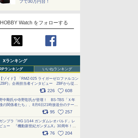
フで30万円台！
HOBBY Watch をフォローする
Xランキング
RPランキング
いいねランキング
【ゾイド】「RMZ-025 ライガーゼロファルコン
(ZBF)」企画担当者インタビュー ZBFから従来
デザインまで再現可能なボリューム満点のキッ
226
608
ト pic.x.com/6zOqQAQKkX
野中剛氏や寺野彰氏が登壇！ BS-TBS「Ｘ年
後の関係者たち」、8月6日21時放送分のテーマ
は「超合金」！ pic.x.com/uWyt1uyuFm
95
257
ガンプラ「HG 1/144 ガンダムレオパルド」レ
ビュー 『機動新世紀ガンダムX』30周年！イ
ンナーアームガトリングの変形機構まで再現し
76
204
最新フォーマットでキット化！