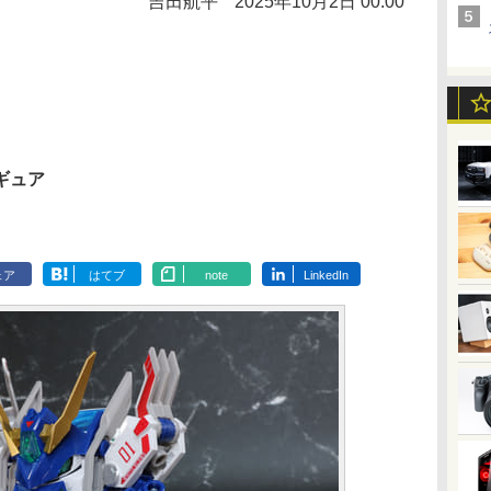
吉田航平
2025年10月2日 00:00
ギュア
ェア
はてブ
note
LinkedIn