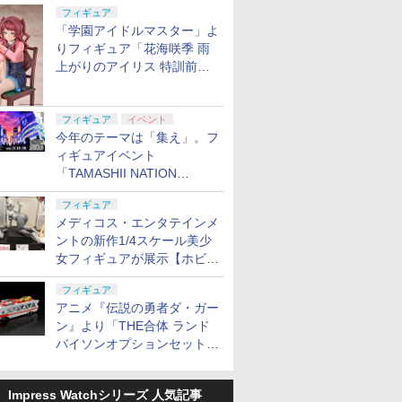
定
フィギュア
「学園アイドルマスター」よ
りフィギュア「花海咲季 雨
上がりのアイリス 特訓前
Ver.」が2027年4月に発売
フィギュア
イベント
今年のテーマは「集え」。フ
ィギュアイベント
「TAMASHII NATION
2026」が11月13日より開催
フィギュア
決定
メディコス・エンタテインメ
ントの新作1/4スケール美少
女フィギュアが展示【ホビー
メーカー合同展示会】
フィギュア
アニメ『伝説の勇者ダ・ガー
ン』より「THE合体 ランド
バイソンオプションセット」
が2027年5月に発売
Impress Watchシリーズ 人気記事