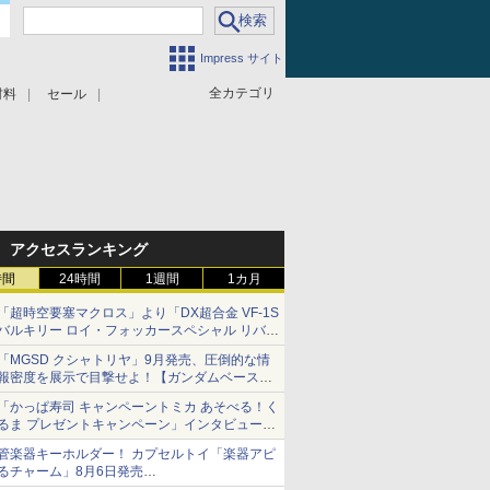
Impress サイト
全カテゴリ
材料
セール
アクセスランキング
時間
24時間
1週間
1カ月
「超時空要塞マクロス」より「DX超合金 VF-1S
バルキリー ロイ・フォッカースペシャル リバイ
バルVer.」本日発売！
「MGSD クシャトリヤ」9月発売、圧倒的な情
報密度を展示で目撃せよ！【ガンダムベース撮
り下ろし】
「かっぱ寿司 キャンペーントミカ あそべる！く
るま プレゼントキャンペーン」インタビュー
子どもが楽しめるかっぱ寿司ならではの体験と
管楽器キーホルダー！ カプセルトイ「楽器アピ
コラボの楽しさを追求
るチャーム」8月6日発売
チューバ、テナサクなど5種各3色