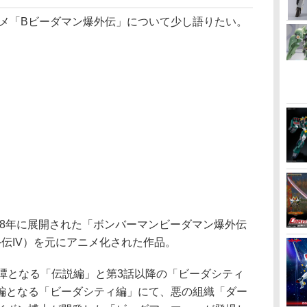
メ「Bビーダマン爆外伝」について少し語りたい。
98年に展開された「ボンバーマンビーダマン爆外伝
伝IV）を元にアニメ化された作品。
譚となる「伝説編」と第3話以降の「ビーダシティ
編となる「ビーダシティ編」にて、悪の組織「ダー