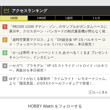
アクセスランキング
1時間
24時間
1週間
1カ月
「RE/100 1/100 デナン・ゾン」のサンプルがガンダムベースに
展示中。クロスボーン・バンガードの制式量産機が間もなく発送
【ガンダムベース撮り下ろし】
「超時空要塞マクロス」より「DX超合金 VF-1S バルキリー ロ
イ・フォッカースペシャル リバイバルVer.」本日発売！
「かっぱ寿司 キャンペーントミカ あそべる！くるま プレゼント
キャンペーン」インタビュー
子どもが楽しめるかっぱ寿司ならではの体験とコラボの楽しさを
ハセガワ、プラモデル「VF-1S ストライク バトロイド バルキリ
追求
ー」再販分を本日発売！
ゆずソフトがおくる最新作「ライムライト・レモネードジャム」
より「陽見恵凪」が1/3.5スケールフィギュアで登場！
メガネ姿も表現できるオプションパーツが付属
もっと見る
HOBBY Watch をフォローする