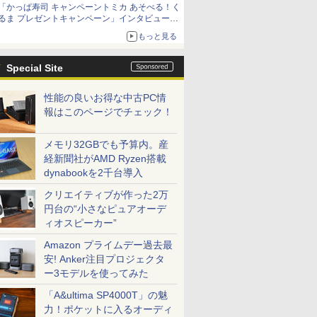
「かっぱ寿司 キャンペーントミカ あそべる！く
るま プレゼントキャンペーン」インタビュー
子どもが楽しめるかっぱ寿司ならではの体験と
もっと見る
コラボの楽しさを追求
Special Site
性能の良いお得な中古PC情
報はこのページでチェック！
メモリ32GBでも予算内。産
経新聞社がAMD Ryzen搭載
dynabookを2千台導入
クリエイティブが作った2万
円台の“小さなピュアオーデ
ィオスピーカー”
Amazon プライムデー過去最
安! Anker注目プロジェクタ
ー3モデルを使ってみた
「A&ultima SP4000T」の魅
力！ポケットに入るオーディ