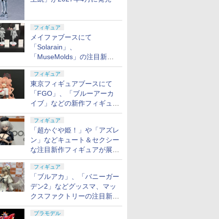
フィギュア
メイファブースにて
「Solarain」、
「MuseMolds」の注目新作
フィギュアが展示【ホビーメ
フィギュア
ーカー合同展示会】
東京フィギュアブースにて
「FGO」、「ブルーアーカ
イブ」などの新作フィギュア
が展示【ホビーメーカー合同
フィギュア
展示会】
「超かぐや姫！」や「アズレ
ン」などキュート＆セクシー
な注目新作フィギュアが展示
【ホビーメーカー合同展示
フィギュア
会】
「ブルアカ」、「バニーガー
デン2」などグッスマ、マッ
クスファクトリーの注目新作
フィギュアが展示【ホビーメ
プラモデル
ーカー合同展示会】