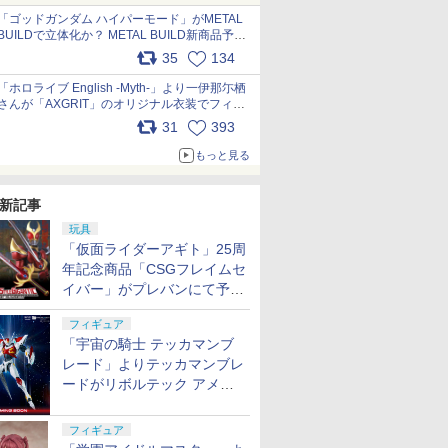
pic.x.com/nszPIDTpbg
「ゴッドガンダム ハイパーモード」がMETAL
BUILDで立体化か？ METAL BUILD新商品予告
が公開 pic.x.com/HIcLLIM3ar
35
134
「ホロライブ English -Myth-」より一伊那尓栖
さんが「AXGRIT」のオリジナル衣装でフィギ
ュア化 pic.x.com/YMGhdIAzNa
31
393
もっと見る
新記事
玩具
「仮面ライダーアギト」25周
年記念商品「CSGフレイムセ
イバー」がプレバンにて予約
開始
フィギュア
「宇宙の騎士 テッカマンブ
レード」よりテッカマンブレ
ードがリボルテック アメイ
ジング・ヤマグチで商品化決
定
フィギュア