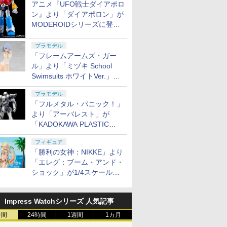
アニメ『UFO戦士ダイアポロ
ン』より「ダイアポロン」が
MODEROIDシリーズに登
場。2027年2月に発売
プラモデル
「フレームアームズ・ガー
ル」より「ミヅキ School
Swimsuits ホワイトVer.」が8
月10日から予約開始決定！
プラモデル
「フルメタル・パニック！」
より「アーバレスト」が
「KADOKAWA PLASTIC
MODEL SERIES」から1/48
フィギュア
スケールで登場！
「勝利の女神：NIKKE」より
「エレグ：ブーム・アンド・
ショック」が1/4スケールで
フィギュア化！
Impress Watchシリーズ 人気記事
時間
24時間
1週間
1カ月