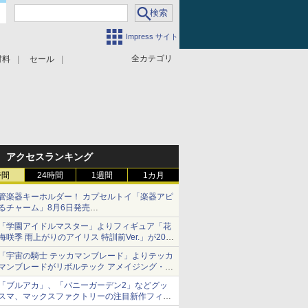
Impress サイト
全カテゴリ
材料
セール
アクセスランキング
時間
24時間
1週間
1カ月
管楽器キーホルダー！ カプセルトイ「楽器アピ
るチャーム」8月6日発売
チューバ、テナサクなど5種各3色
「学園アイドルマスター」よりフィギュア「花
海咲季 雨上がりのアイリス 特訓前Ver.」が2027
年4月に発売
「宇宙の騎士 テッカマンブレード」よりテッカ
マンブレードがリボルテック アメイジング・ヤ
マグチで商品化決定
「ブルアカ」、「バニーガーデン2」などグッ
スマ、マックスファクトリーの注目新作フィギ
ュアが展示【ホビーメーカー合同展示会】