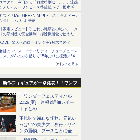
ユニクロ、今日から「お盆特別セール」。涼感
シアサッカーワンピース待望値下げ、撥水ギア
ショーツは1990円に
ミスド「Mrs. GREEN APPLE」のコラボドーナ
ツ4種、いよいよ発売！
【家電レビュー】手ごわい雑草との戦い、コメ
リの草刈機で完全勝利 掃除機感覚で使えた
KDDI、楽天へのローミングを9月末で終了
老舗のマウスユーティリティ「チューチューマ
ウス」がAIの力を借りて15年ぶりに復活／64bit
化、Windows 10/11、「Chrome」も走り回
もっと見る
る。復活記念で2026年末まで500円
新作フィギュアが一挙発表！「ワンフ
ェス2026[夏]」特集
「ワンダーフェスティバル
2026[夏]」速報&詳細レポー
トまとめ
不気味で繊細な怪物、元気い
っぱいの美少女、独得デザイ
ンの置物、ブースごとに全く
異なる世界が広がる一般ディ