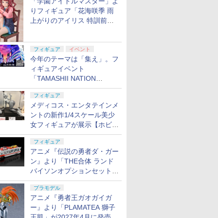
「学園アイドルマスター」よ
りフィギュア「花海咲季 雨
上がりのアイリス 特訓前
Ver.」が2027年4月に発売
フィギュア
イベント
今年のテーマは「集え」。フ
ィギュアイベント
「TAMASHII NATION
2026」が11月13日より開催
フィギュア
決定
メディコス・エンタテインメ
ントの新作1/4スケール美少
女フィギュアが展示【ホビー
メーカー合同展示会】
フィギュア
アニメ『伝説の勇者ダ・ガー
ン』より「THE合体 ランド
バイソンオプションセット」
が2027年5月に発売
プラモデル
アニメ『勇者王ガオガイガ
ー』より「PLAMATEA 獅子
王凱」が2027年4月に発売