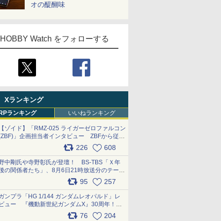
オの醍醐味
HOBBY Watch をフォローする
Xランキング
RPランキング
いいねランキング
【ゾイド】「RMZ-025 ライガーゼロファルコン
(ZBF)」企画担当者インタビュー ZBFから従来
デザインまで再現可能なボリューム満点のキッ
226
608
ト pic.x.com/6zOqQAQKkX
野中剛氏や寺野彰氏が登壇！ BS-TBS「Ｘ年
後の関係者たち」、8月6日21時放送分のテーマ
は「超合金」！ pic.x.com/uWyt1uyuFm
95
257
ガンプラ「HG 1/144 ガンダムレオパルド」レ
ビュー 『機動新世紀ガンダムX』30周年！イ
ンナーアームガトリングの変形機構まで再現し
76
204
最新フォーマットでキット化！