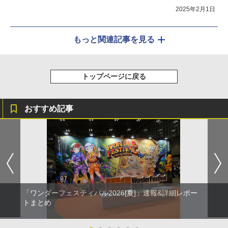
魂ネイションズ】
2025年2月1日
もっと関連記事を見る
トップページに戻る
おすすめ記事
「ワンダーフェスティバル2026[夏]」速報&詳細レポー
トまとめ
●
●
●
●
●
●