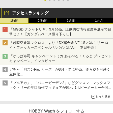
アクセスランキング
1時間
24時間
1週間
1カ月
「MGSD クシャトリヤ」9月発売、圧倒的な情報密度を展示で目
撃せよ！【ガンダムベース撮り下ろし】
「超時空要塞マクロス」より「DX超合金 VF-1S バルキリー ロ
イ・フォッカースペシャル リバイバルVer.」本日発売！
「かっぱ寿司 キャンペーントミカ あそべる！くるま プレゼント
キャンペーン」インタビュー
子どもが楽しめるかっぱ寿司ならではの体験とコラボの楽しさを
ガチャ「肩ズンFig. カーズ」が8月下旬に発売。後ろ姿も可愛く
追求
立体化
ライトニング・マックィーンやメーターなど4種がラインナップ
「ブルアカ」、「バニーガーデン2」などグッスマ、マックスフ
ァクトリーの注目新作フィギュアが展示【ホビーメーカー合同展
示会】
もっと見る
HOBBY Watch をフォローする