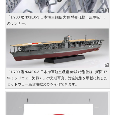
「1/700 艦NX1EX-3 日本海軍戦艦 大和 特別仕様（黒甲板）」
のランナー。
「1/700 艦NX4EX-3 日本海軍航空母艦 赤城 特別仕様（昭和17
年ミッドウェー海戦）」の完成写真。対空識別を甲板に施した
ミッドウェー島攻略戦の姿を制作できます。