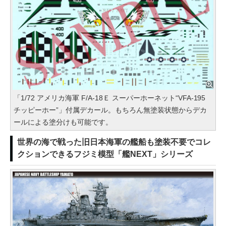
「1/72 アメリカ海軍 F/A-18Ｅ スーパーホーネット“VFA-195
チッピーホー”」付属デカール。もちろん無塗装状態からデカ
ールによる塗分けも可能です。
世界の海で戦った旧日本海軍の艦船も塗装不要でコレ
クションできるフジミ模型「艦NEXT」シリーズ