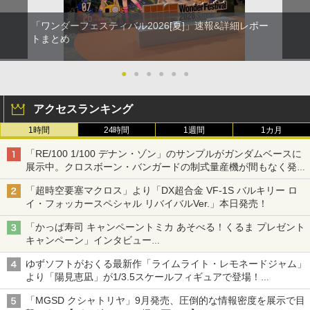
「ワンダーフェスティバル2026[夏]」速報&詳細レポー
トまとめ
●
●
●
●
●
●
アクセスランキング
1時間
24時間
1週間
1カ月
「RE/100 1/100 デナン・ゾン」のサンプルがガンダムベースに
展示中。クロスボーン・バンガードの制式量産機が間もなく発送
【ガンダムベース撮り下ろし】
「超時空要塞マクロス」より「DX超合金 VF-1S バルキリー ロ
イ・フォッカースペシャル リバイバルVer.」本日発売！
「かっぱ寿司 キャンペーントミカ あそべる！くるま プレゼント
キャンペーン」インタビュー
子どもが楽しめるかっぱ寿司ならではの体験とコラボの楽しさを
ゆずソフトがおくる最新作「ライムライト・レモネードジャム」
追求
より「陽見恵凪」が1/3.5スケールフィギュアで登場！
メガネ姿も表現できるオプションパーツが付属
「MGSD クシャトリヤ」9月発売、圧倒的な情報密度を展示で目