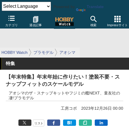
Powered by
Translate
カテゴリ
過去記事
検索
Impressサイト
HOBBY Watch
プラモデル
アオシマ
特集
【年末特集】年末年始に作りたい！塗装不要・ス
ナップフィットのスケールモデル
アオシマのザ・スナップキットやフジミの艦NEXT、童友社の
凄!プラモデル
工房コボ
2023年12月26日 00:00
リスト