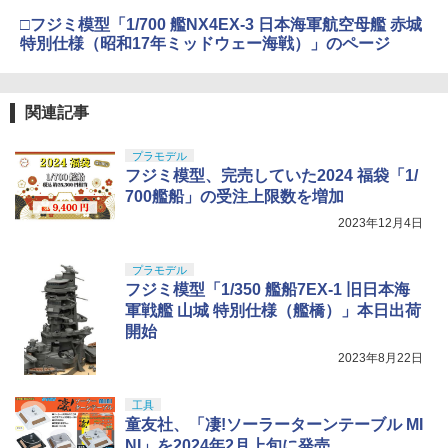
□フジミ模型「1/700 艦NX4EX-3 日本海軍航空母艦 赤城
特別仕様（昭和17年ミッドウェー海戦）」のページ
関連記事
プラモデル
フジミ模型、完売していた2024 福袋「1/
700艦船」の受注上限数を増加
2023年12月4日
プラモデル
フジミ模型「1/350 艦船7EX-1 旧日本海
軍戦艦 山城 特別仕様（艦橋）」本日出荷
開始
2023年8月22日
工具
童友社、「凄!ソーラーターンテーブル MI
NI」を2024年2月上旬に発売