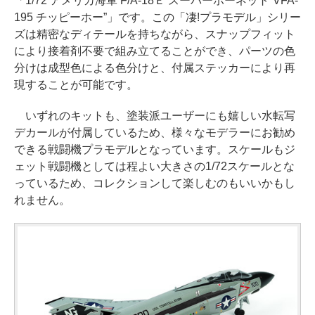
「1/72 アメリカ海軍 F/A-18Ｅ スーパーホーネット“VFA-
195 チッピーホー”」です。この「凄!プラモデル」シリー
ズは精密なディテールを持ちながら、スナップフィット
により接着剤不要で組み立てることができ、パーツの色
分けは成型色による色分けと、付属ステッカーにより再
現することが可能です。
いずれのキットも、塗装派ユーザーにも嬉しい水転写
デカールが付属しているため、様々なモデラーにお勧め
できる戦闘機プラモデルとなっています。スケールもジ
ェット戦闘機としては程よい大きさの1/72スケールとな
っているため、コレクションして楽しむのもいいかもし
れません。