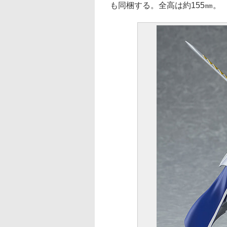
も同梱する。全高は約155㎜。