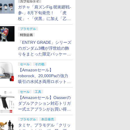
カプセルトイ
ガチャ「肩ズンFig.呪術廻戦-
参-」8月下旬発売！ 「虎
杖」・「伏黒」に加え「乙
骨」・「脹相」がラインナッ
プラモデル
プ
特別企画
「ENTRY GRADE」シリーズ
のガンダム3機が浮世絵の飾
りをまとった限定パッケージ
で8月29日に発売！ お土産
セール
その他
にもピッタリ!?【ガンダムベ
【Amazonセール】
ース撮り下ろし】
roborock、20,000Paの強力
吸引の水拭き両用ロボット掃
除機「Qrevo Curv 2 Flow」
セール
工具
がお買い得！
【Amazonセール】Oasserの
ダブルアクション対応トリガ
ー式エアブラシがお買い得価
格で登場！
プラモデル
本日発売
タミヤ、プラモデル「クリッ