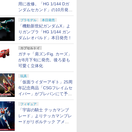
用に改修。「HG 1/144 Dガ
ンダムセカンド」の10月発送
分が予約受付中【ガンダムベ
プラモデル
本日発売
ース撮り下ろし】
「機動新世紀ガンダムX」よ
りガンプラ「HG 1/144 ガン
ダムレオパルド」本日発売！
カプセルトイ
ガチャ「肩ズンFig. カーズ」
が8月下旬に発売。後ろ姿も
可愛く立体化
玩具
「仮面ライダーアギト」25周
年記念商品「CSGフレイムセ
イバー」がプレバンにて予約
開始
フィギュア
「宇宙の騎士 テッカマンブ
レード」よりテッカマンブレ
ードがリボルテック アメイ
ジング・ヤマグチで商品化決