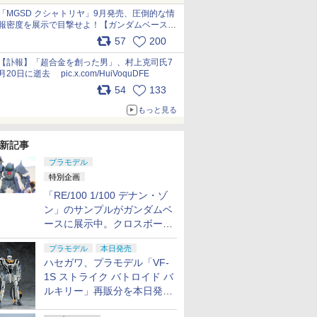
pic.x.com/nszPIDTpbg
「MGSD クシャトリヤ」9月発売、圧倒的な情
報密度を展示で目撃せよ！【ガンダムベース撮
り下ろし】 pic.x.com/3rPjsfk7qZ
57
200
【訃報】「超合金を創った男」、村上克司氏7
月20日に逝去 pic.x.com/HuiVoquDFE
54
133
もっと見る
新記事
プラモデル
特別企画
「RE/100 1/100 デナン・ゾ
ン」のサンプルがガンダムベ
ースに展示中。クロスボー
ン・バンガードの制式量産機
プラモデル
本日発売
が間もなく発送【ガンダムベ
ハセガワ、プラモデル「VF-
ース撮り下ろし】
1S ストライク バトロイド バ
ルキリー」再販分を本日発
売！