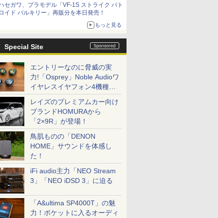
ハセガワ、プラモデル「VF-1S ストライク バト
ロイド バルキリー」再販分を本日発売！
もっと見る
Special Site
エントリーなのに脅威の実
力!「Osprey」Noble Audioワ
イヤレスイヤフォン4機種を
一気に聴く
レイズのプレミアムカー向け
ブランドHOMURAから
「2×9R」が登場！
鳥肌ものの「DENON
HOME」サウンドを体感し
た！
iFi audio主力「NEO Stream
3」「NEO iDSD 3」に迫る
「A&ultima SP4000T」の魅
力！ポケットに入るオーディ