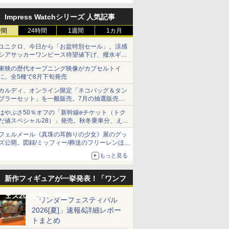
定
Impress Watchシリーズ 人気記事
時間
24時間
1週間
1カ月
ユニクロ、今日から「お盆特別セール」。涼感
シアサッカーワンピース待望値下げ、撥水ギア
ショーツは1990円に
東映の歴代オープニング映像がカプセルトイ
に。全5種で8月下旬発売
カルディ、オンライン限定「ネコバッグ＆タン
ブラーセット」を一般販売。7月の抽選販売の
当選無効分
はやぶさ50％オフの「新幹線eチケット（トク
だ値スペシャル28）」発売。秋冬乗車分、えき
ねっと限定
フェルメール《真珠の耳飾りの少女》展のグッ
ズ公開。図録/ミッフィー/葬送のフリーレンほ
か、注目ブランドコラボが実現
もっと見る
新作フィギュアが一挙発表！「ワンフ
ェス2026[夏]」特集
「ワンダーフェスティバル
2026[夏]」速報&詳細レポー
トまとめ