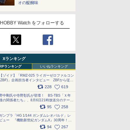
オの醍醐味
HOBBY Watch をフォローする
Xランキング
RPランキング
いいねランキング
【ゾイド】「RMZ-025 ライガーゼロファルコン
(ZBF)」企画担当者インタビュー ZBFから従来
デザインまで再現可能なボリューム満点のキッ
228
619
ト pic.x.com/6zOqQAQKkX
野中剛氏や寺野彰氏が登壇！ BS-TBS「Ｘ年
後の関係者たち」、8月6日21時放送分のテーマ
は「超合金」！ pic.x.com/uWyt1uyuFm
95
258
ガンプラ「HG 1/144 ガンダムレオパルド」レ
ビュー 『機動新世紀ガンダムX』30周年！イ
ンナーアームガトリングの変形機構まで再現し
94
267
最新フォーマットでキット化！