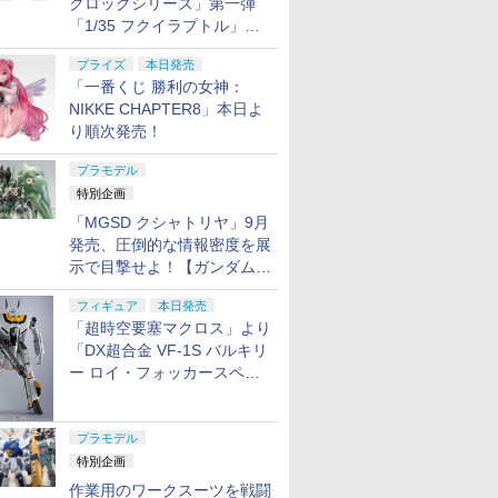
クロックシリーズ」第一弾
「1/35 フクイラプトル」本
日発売！
プライズ
本日発売
「一番くじ 勝利の女神：
NIKKE CHAPTER8」本日よ
り順次発売！
プラモデル
特別企画
「MGSD クシャトリヤ」9月
発売、圧倒的な情報密度を展
示で目撃せよ！【ガンダムベ
ース撮り下ろし】
フィギュア
本日発売
「超時空要塞マクロス」より
「DX超合金 VF-1S バルキリ
ー ロイ・フォッカースペシ
ャル リバイバルVer.」本日発
売！
プラモデル
特別企画
作業用のワークスーツを戦闘