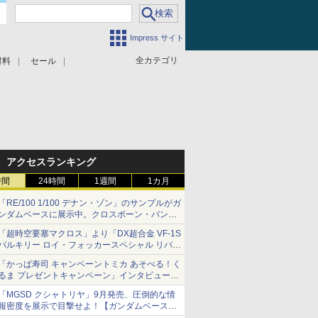
Impress サイト
全カテゴリ
材料
セール
アクセスランキング
時間
24時間
1週間
1カ月
「RE/100 1/100 デナン・ゾン」のサンプルがガ
ンダムベースに展示中。クロスボーン・バンガ
ードの制式量産機が間もなく発送【ガンダムベ
「超時空要塞マクロス」より「DX超合金 VF-1S
ース撮り下ろし】
バルキリー ロイ・フォッカースペシャル リバイ
バルVer.」本日発売！
「かっぱ寿司 キャンペーントミカ あそべる！く
るま プレゼントキャンペーン」インタビュー
子どもが楽しめるかっぱ寿司ならではの体験と
「MGSD クシャトリヤ」9月発売、圧倒的な情
コラボの楽しさを追求
報密度を展示で目撃せよ！【ガンダムベース撮
り下ろし】