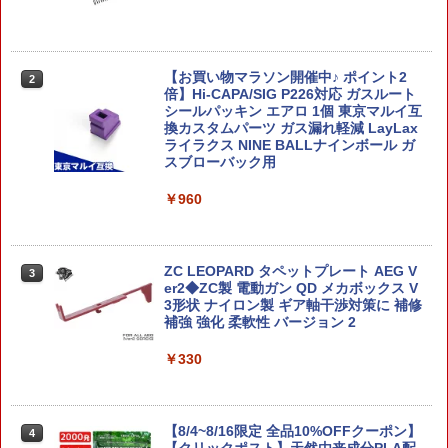
可）
￥11,030
￥3,980
【お買い物マラソン開催中♪ ポイント2
2
倍】Hi-CAPA/SIG P226対応 ガスルート
鬼滅の刃 栗花落カナヲ 1/8 完成品フィギ
2
シールパッキン エアロ 1個 東京マルイ互
ELEKIT フォロ ダークエディション【M
ュア[アルター]【送料無料】《発売済・
2
換カスタムパーツ ガス漏れ軽減 LayLax
R-9114R】 工作キット
在庫品》
ライラクス NINE BALLナインボール ガ
スブローバック用
￥4,180
￥11,390
￥960
［新品］S.H.Figuarts（真骨彫製法） 仮
3
【中古】 バンダイ APEX LEGENDS×機
面ライダーBLACK RX
3
動戦士ガンダム RG 1/144 フリーダムガ
ZC LEOPARD タペットプレート AEG V
3
ンダム APEX LEGENDS クリプト Ver.
er2◆ZC製 電動ガン QD メカボックス V
￥11,500
プラモデル
3形状 ナイロン製 ギア軸干渉対策に 補修
補強 強化 柔軟性 バージョン 2
￥4,950
￥330
送料無料◆デスクトップリアルマッコイ
4
ドラゴンボール 06 孫悟空＆ブルマ -限定
再販 HGUC 1/144 MSM-03 ゴッグ プラ
復刻仕様版- メガハウス フィギュア 【2
4
モデル 機動戦士ガンダム バンダイスピ
月予約】
【8/4~8/16限定 全品10%OFFクーポン】
4
リッツ 【8月予約】