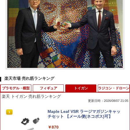
楽天市場 売れ筋ランキング
プラモデル・模型
フィギュア
トイガン
ラジコン・ドローン
楽天 トイガン 売れ筋ランキング
更新日時：2026/08/07 21:05
【8月中旬 発売予定】HGAW 1/144 ガン
デスクトップリアルマッコイ ドラゴンボ
Maple Leaf VSR ラージマガジンキャッ
1
1
1
ダムエアマスター BANDAI SPIRITS（バ
ール 06 孫悟空＆ブルマ -限定復刻仕様
チセット 【メール便(ネコポス)可】
ンダイ スピリッツ） プラモデル 機動新
版- 完成品フィギュア[メガハウス]《02
世紀ガンダムX ガンプラ （ラッピング不
月予約》
￥870