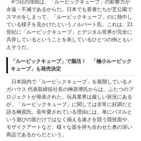
4つ目の理由は、「ルービックキューブ」の影響力が
永遠・不滅であるからだ。日本でも若者たちが芝公園で
スマホをしまって、「ルービックキューブ」のに熱中し
ている様子を見かけたというノルバート氏。これは、21
世紀に「ルービックキューブ」とデジタル世界が完全に
共存しているということを表しているひとつの例ともい
えそうだ。
「ルービックキューブ」で脳活！ 「極小ルービック
キューブ」も発売決定
日本国内で「ルービックキューブ」を展開しているメ
ガハウス 代表取締役社長の榊原博氏からは、ふたつのプ
ロジェクトが発表された。玩具業界は厳しい状況にある
が、「ルービックキューブ」に関しては非常に好調だと
語る榊原氏。長年愛されている理由には、単にパズルと
いう遊びの面だけではなく揃える速さを競う競技面や、
モザイクアートなど、様々な面を持ち合わせた奥の深い
商品であるからだという。