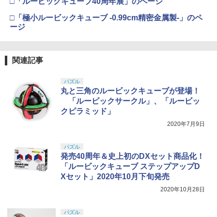
□「ルービックキューブ40周年展」のページ
ズ No.3 タミヤセメント(角びん) 40ml 模
HGAW 機動新世紀ガンダムX ガンダムエ
型用接着剤 87003
タカラトミー(TAKARA TOMY) T-SPAR
アマスター 1/144スケール 色分け済みプ
￥4,761
4
□「極小ルービックキューブ -0.99cm精密金属製-」のペ
K トランスフォーマー ニューレジェンズ
ラモデル
ージ
NL-06 オートボット コスモス 可動フィ
￥184
スズキ ジムニー シエラ ラジオコントロ
5
ギュア
￥3,732
ールカー 1/20スケール SUZUKI JIMUNY
SIEERA RC ラジコン
東京マルイ(TOKYO MARUI) No.16 H&K
5
￥4,440
USP 10歳以上エアーHOPハンドガン 手
関連記事
GSIクレオス Mr.トップコート 水性プレ
動
5
￥1,820
ミアムトップコートスプレー つや消し 8
BANDAI SPIRITS(バンダイ スピリッツ)
5
パズル
8ml ホビー用仕上材 B603
30MS Fate/Grand Order アルトリア・
￥2,666
丸と三角のルービックキューブが登場！
TAMASHII NATIONS S.H.フィギュアー
キャスター 色分け済みプラモデル
5
ツ 攻殻機動隊 THE GHOST IN THE SHE
￥710
「ルービックサークル」、「ルービッ
LL 草薙素子 約140mm PVC&ABS製 塗
￥7,800
クピラミッド」
装済み可動フィギュア
2020年7月9日
￥9,618
パズル
発売40周年＆史上初のDXセット商品化！
「ルービックキューブ ステップアップD
Xセット」2020年10月下旬発売
2020年10月28日
パズル