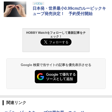
タカラトミー(TAKARA TOMY) T-SPAR
BANDAI SPIRITS(バンダイ スピリッツ)
東京マルイ(TOKYO MARUI) No.25 コル
GSIクレオス Mr.トップコート 水性プレ
パズル
1
1
1
1
￥680
K トランスフォーマー ニューレジェンズ
30MS SIS-J00 メルンジャ[カラーA] 色
ト ガバメント HG 18歳以上エアーHOP
ミアムトップコートスプレー 光沢 88ml
日本発・世界最小0.99cmのルービックキ
NL-07 サウンドウェーブ 可動フィギュア
分け済みプラモデル
ハンドガン
ホビー用仕上材 B601
ューブ発売決定！ 予約受付開始
￥4,440
￥4,200
￥3,384
￥748
NEW ブラックスチールセッティングウ
2
ェイト(5g×36) [0027-15](JAN：457134
4914842)
HOBBY Watchをフォローして最新記事をチ
ェック！
TAMASHII NATIONS S.H.フィギュアー
HG 機動戦士ガンダム00 グラハム専用ユ
東京マルイ (TOKYO MARUI) ガスブロー
タミヤ クラフトツールシリーズ No.123
2
2
2
2
￥770
ツ（真骨彫製法） 仮面ライダーBLACK
ニオンフラッグカスタム 1/144スケール
バックマシンガン No.14 20式 5.56mm
先細薄刃ニッパー (ゲートカット用) プラ
RX 約150mm PVC&ABS&布製 塗装済み
色分け済みプラモデル
小銃 18歳以上 ガスブローバック
モデル用工具 74123
可動フィギュア
￥1,850
￥193,900
￥2,781
アーテック ガラポン抽せん貯金箱 56960
3
￥11,300
Google 検索で当サイトの記事を優先表示させる
￥814
BANDAI SPIRITS(バンダイスピリッツ)
東京マルイ(TOKYO MARUI) No.21 H&K
LOCTITE(ロックタイト) シールはがし
3
3
3
TAMASHII NATIONS S.H.フィギュアー
30MS SIS-H00 セスティエ[カラーC] 色
USP HG 18歳以上エアーHOPハンドガン
プレミアム 220ml
3
ツ ONE PIECE シャンクス -マリンフォ
分け済みプラモデル
ード頂上決戦- 約165mm PVC&ABS&布
￥3,409
￥962
製 塗装済み可動フィギュア
￥4,682
タミヤ SP.1717 「ラフライド」ブロック
4
ピンタイヤ (インナースポンジ付) 2本【5
￥8,918
1717】 ラジコンパーツ
関連リンク
クラウンモデル AK47 10歳以上 エアー
4
タミヤ(TAMIYA) メイクアップ材シリー
BANDAI SPIRITS(バンダイ スピリッツ)
コッキングライフル ブラック
4
￥1,439
4