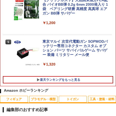
【クリックポスト】天然由来成分PLA配
合 バイオBB弾 0.2g 6mm 2000発入り 1
￥11,580
袋 ベアリング研磨 高精度 高真球 エア
￥1,300
ガン BB弾 サバゲー
￥1,200
★エントリーでポイント5倍★[再販][バ
5
★数量限定★ るかっぷ NARUTO ナルト
ンダイ] S.H.フィギュアーツ キルア (ハ
5
疾風伝 はたけカカシ & 我愛羅 完成品フ
ンターハンター)
ィギュア メガハウス 塗装済み可動
東京マルイ 次世代電動ガン SOPMODバ
￥6,600
5
ッテリー専用コネクター カスタム オプ
￥5,150
ション パーツ サバイバルゲーム サバゲ
ー 装備 ミリタリー メール便
￥1,320
楽天ランキングをもっと見る
Amazon ホビーランキング
フィギュア
プラモデル・模型
トイガン
工具・塗装・材料
タミヤ SP.1715 BBX クロームメッキホ
1
イール4本 (26mm幅・オフセット+2mm)
編集部のおすすめ記事
【51715】 ラジコンパーツ