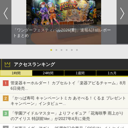
「ワンダーフェスティバル2026[夏]」速報&詳細レポー
トまとめ
●
●
●
●
●
●
アクセスランキング
1時間
24時間
1週間
1カ月
管楽器キーホルダー！ カプセルトイ「楽器アピるチャーム」8月
6日発売
チューバ、テナサクなど5種各3色
「かっぱ寿司 キャンペーントミカ あそべる！くるま プレゼント
キャンペーン」インタビュー
子どもが楽しめるかっぱ寿司ならではの体験とコラボの楽しさを
「学園アイドルマスター」よりフィギュア「花海咲季 雨上がり
追求
のアイリス 特訓前Ver.」が2027年4月に発売