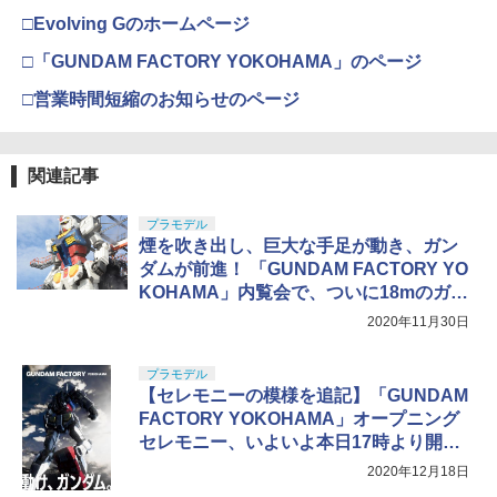
タミヤ(TAMIYA) メイクアップ材シリー
上 電動ブローバック フルオート
4
□Evolving Gのホームページ
ズ No.3 タミヤセメント(角びん) 40ml 模
型用接着剤 87003
￥3,815
□「GUNDAM FACTORY YOKOHAMA」のページ
￥184
□営業時間短縮のお知らせのページ
東京マルイ(TOKYO MARUI) No.16 H&K
5
USP 10歳以上エアーHOPハンドガン 手
マジ・スク+保護キャップセット
動
関連記事
5
￥2,600
￥2,666
プラモデル
煙を吹き出し、巨大な手足が動き、ガン
ダムが前進！ 「GUNDAM FACTORY YO
KOHAMA」内覧会で、ついに18mのガン
ダムが動く!
2020年11月30日
プラモデル
【セレモニーの模様を追記】「GUNDAM
FACTORY YOKOHAMA」オープニング
セレモニー、いよいよ本日17時より開
幕！
2020年12月18日