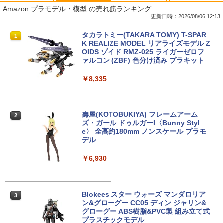
ダイヤスレンジャー 【PMKJ042】 (工
ウルトラマンシリーズ 英雄勇像 ゾフィ
Maple Leaf MACARON AUTOBOT ホッ
【割引】単4形 アルカリ乾電池 1個10本
1
1
1
1
Amazon プラモデル・模型 の売れ筋ランキング
具)
ー 全1種
プアップパッキン 60° for GBB/VSR-10
入り 単四 アルカリ電池 リモコン 家電 お
更新日時：2026/08/06 12:13
◆マカロン オートボット 飛距離アップ
もちゃ ゲーム 予備 電池 災害時 防災 乾
長掛け VRS-10に 0.25〜0.3gのBB弾 ロ
電池 学校 オフィス 会社 備品 水銀ゼロ使
￥1,320
￥2,180
TAMASHII NATIONS オリジン・オブ・
タカラトミー(TAKARA TOMY) T-SPAR
ングレンジ
用 緊急時 地震対策 台風対策 新生活 まと
1
1
バルキリー 超時空要塞マクロス VF-1J
K REALIZE MODEL リアライズモデル Z
め買い /60N◇ LAZOS:単4乾電池
バルキリー45th Anniv. 約225mm ABS&
OIDS ゾイド RMZ-025 ライガーゼロフ
￥690
ダイキャスト製 塗装済み可動フィギュア
ァルコン (ZBF) 色分け済み プラキット
￥350
HGUC 1/144 『機動戦士ガンダム』 MS-
【送料無料】希少・レア★アニメ 鬼滅の
2
2
￥22,900
￥8,335
05B ザクI (プラモデル)
刃 VIBRATION STARS バイブレーショ
ン 悲鳴嶼行冥 フィギュア 未開封品 ひめ
COWCOW TECHNOLOGY NP1 ノズル
2
じま 【中古】【008】083
リターンスプリング Hi-CAPA/1911◆マ
【複数購入で3％OFF】ドローン予備プ
￥1,320
2
ルイ ガスブロ ハイキャパ/MEU/ガバ対応
ロペラ2セット 8枚 羽 予備プロペラ ポケ
TAMASHII NATIONS S.H.フィギュアー
壽屋(KOTOBUKIYA) フレームアーム
180％強化レート 動作安定化に
ットドローン専用 h030-32専用 ドローン
￥8,000
2
2
ツ 呪術廻戦 伏黒甚爾 約155mm PVC&A
ズ・ガール ドゥルガーI〈Bunny Styl
プロペラ プロペラ単体 子供の日 母の日
BS製 塗装済み可動フィギュア
e〉 全高約180mm ノンスケール プラモ
プレゼント おうち 家中 親子で遊べる 送
￥490
デル
料無料 即納 ラッピング可
【送料無料】タミヤ ソーラー工作シリー
3
￥13,950
ズ No.5 ソーラーモーター 02 76005
【中古】 E賞/自来也(仙人モード)MASTE
3
￥6,930
￥420
RLISE「輪廻の嘆きと平和の懸け橋/一番
くじNARUTO-ナルト-疾風伝」
￥1,337
【軽量ハードケース】MILITARY-BASE
3
(ミリタリーベース)ABS ハンドガン キャ
TAMASHII NATIONS S.H.フィギュアー
リングハードガンケース 29cm BK◆ハ
￥8,080
3
ツ 攻殻機動隊 THE GHOST IN THE SHE
Blokees スター ウォーズ マンダロリア
ードケース/ガンケース/ガンバッグ
【送料無料】ラジコン バッテリー USB
3
3
LL 草薙素子 約140mm PVC&ABS製 塗
ン&グローグー CC05 ディン ジャリン&
充電ケーブル 2個セット 3.7V 充電池 充
装済み可動フィギュア
グローグー ABS樹脂&PVC製 組み立て式
電コード おもちゃ ラジコン USB 充電
1/1 『メガミデバイス M.S.G』 10 フェ
￥1,280
4
プラスチックモデル
ケーブル 予備 替え 便利 接続 スペア ラ
イスセット PUNI☆MOFU用 01 スキンカ
【ドリームズ公式】ヒッパーズ ルッキン