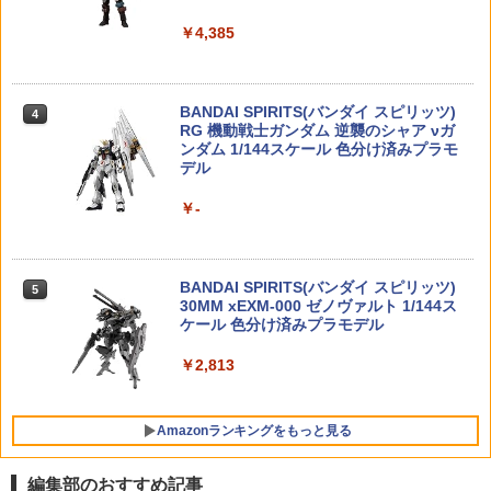
4
ジコンカー RCカー シンプル
ラーE 【KP908】 (プラモデル)
￥9,544
グバック シリーズ
￥4,385
￥450
￥1,650
M-LOK ポリマーレールセット 6Pcs◆B
￥1,430
4
K エムロック モジュラーレイルシステム
TAMASHII NATIONS S.H.フィギュアー
20mmレイル 増設 RAS RIS ハンドガー
4
ツ ONE PIECE シャンクス -マリンフォ
BANDAI SPIRITS(バンダイ スピリッツ)
ドに ガイズリー LVOA
4
ード頂上決戦- 約165mm PVC&ABS&布
RG 機動戦士ガンダム 逆襲のシャア νガ
54770 【TAMIYA/タミヤ】 RCオプショ
タミヤ 1/32 ミニ四駆REVシリーズ No.1
4
5
製 塗装済み可動フィギュア
ンダム 1/144スケール 色分け済みプラモ
ンパーツ OP1770 06ハードコート アル
0 ミニ四駆スターターパックFM-Aバラン
【ドリームズ公式】ソニーエンジェル フ
￥1,380
5
デル
ミピニオンギヤ 22T
スタイプ (ラウディーブル) 【18710】 ミ
ラワーギフト アソートボックス（6個
ニ四駆パーツ
￥9,900
入）
￥-
￥509
￥1,780
￥8,580
LAYLAX・NINE BALL (ナインボール)
5
東京マルイ ワイドユース/ガスルートシ
TAMASHII NATIONS S.H.フィギュアー
ールパッキン・エアロ(2個入り) ライラ
5
ツ TV アニメ「呪術廻戦」 脹相 約150m
BANDAI SPIRITS(バンダイ スピリッツ)
クス カスタムパーツ
タカラトミー ドリームトミカ No．155
5
5
m PVC&ABS製 塗装済み可動フィギュア
30MM xEXM-000 ゼノヴァルト 1/144ス
リラックマカー
ケール 色分け済みプラモデル
￥1,440
￥-
￥616
￥2,813
Amazonランキングをもっと見る
編集部のおすすめ記事