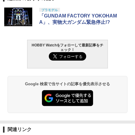
東京マルイ(TOKYO MARUI) No.25 コル
GSIクレオス Mr.トップコート 水性プレ
プラモデル
1
1
ト ガバメント HG 18歳以上エアーHOP
ミアムトップコートスプレー 光沢 88ml
「GUNDAM FACTORY YOKOHAM
ハンドガン
ホビー用仕上材 B601
A」、実物大ガンダム緊急停止!?
￥3,384
￥748
HOBBY Watchをフォローして最新記事をチ
ェック！
東京マルイ (TOKYO MARUI) ガスブロー
LOCTITE(ロックタイト) シールはがし
2
2
バックマシンガン No.14 20式 5.56mm
プレミアム 220ml
小銃 18歳以上 ガスブローバック
￥1,013
￥190,000
Google 検索で当サイトの記事を優先表示させる
タミヤ クラフトツールシリーズ No.123
東京マルイ(TOKYO MARUI) No.21 H&K
3
3
先細薄刃ニッパー (ゲートカット用) プラ
USP HG 18歳以上エアーHOPハンドガン
モデル用工具 74123
￥3,409
￥2,691
関連リンク
東京マルイ No.10 ハイキャパ5.1 10歳以
4