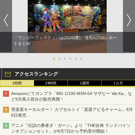
「ワンダーフェスティバル2026[夏]」速報&詳細レポー
トまとめ
●
●
●
●
●
●
アクセスランキング
1時間
24時間
1週間
1カ月
Amazonにてガンプラ「MG 1/100 MSN-04 サザビー Ver.Ka」な
ど9月再入荷分が販売再開！
管楽器キーホルダー！ カプセルトイ「楽器アピるチャーム」8月
6日発売
チューバ、テナサクなど5種各3色
アニメ『伝説の勇者ダ・ガーン』より「THE合体 ランドバイソ
ンオプションセット」が8月7日から予約受付開始！