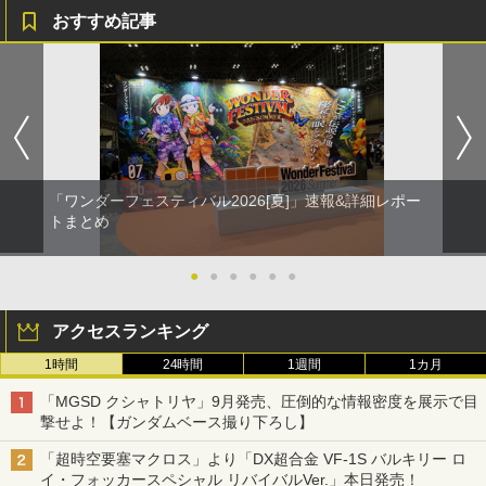
おすすめ記事
「ワンダーフェスティバル2026[夏]」速報&詳細レポー
トまとめ
●
●
●
●
●
●
アクセスランキング
1時間
24時間
1週間
1カ月
「MGSD クシャトリヤ」9月発売、圧倒的な情報密度を展示で目
撃せよ！【ガンダムベース撮り下ろし】
「超時空要塞マクロス」より「DX超合金 VF-1S バルキリー ロ
イ・フォッカースペシャル リバイバルVer.」本日発売！