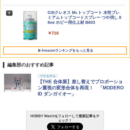
新年のギフトに最適 (一個入り)
￥3,100
リー
東京マルイ(TOKYO MARUI) No.16 H&K
ド かわいい フィギュア 雑貨 グッズ 洗え
5
USP 10歳以上エアーHOPハンドガン 手
る 飾り 子犬 オブジェ 卓上 デスク 玄関
￥1,650
GSIクレオス Mr.トップコート 水性プレ
動
￥1,300
5
新車祝い プレゼント ギフト 誕生日 犬好
SOTAC Arisaka タイプ M-LOK インラ
ミアムトップコートスプレー つや消し 8
2026年11月予約 ガチャ【惑星球体めじ
5
き 癒しグッズ 耐熱 無臭
5
イン スカウトライトマウント SF M300
8ml ホビー用仕上材 B603
るしチャーム2 コンプリート 6種セット
BANDAI SPIRITS(バンダイスピリッツ)
￥2,666
5
M600対応 BK ブラック
カプセルトイ】
30MS SIS-H00 セスティエ[カラーC] 色
￥3,750
TAMASHII NATIONS S.H.フィギュアー
分け済みプラモデル
￥710
5
ツ 攻殻機動隊 THE GHOST IN THE SHE
￥1,200
￥1,880
LL 草薙素子 約140mm PVC&ABS製 塗
￥4,500
装済み可動フィギュア
Amazonランキングをもっと見る
￥9,000
編集部のおすすめ記事
プラモデル
【THE 合体展】差し替えでプロポーショ
ン重視の変形合体を再現！ 「MODERO
ID ダンガイオー」
HOBBY Watchをフォローして最新記事をチ
ェック！