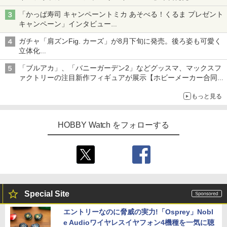
「かっぱ寿司 キャンペーントミカ あそべる！くるま プレゼント
キャンペーン」インタビュー
子どもが楽しめるかっぱ寿司ならではの体験とコラボの楽しさを
ガチャ「肩ズンFig. カーズ」が8月下旬に発売。後ろ姿も可愛く
追求
立体化
ライトニング・マックィーンやメーターなど4種がラインナップ
「ブルアカ」、「バニーガーデン2」などグッスマ、マックスフ
ァクトリーの注目新作フィギュアが展示【ホビーメーカー合同展
示会】
もっと見る
HOBBY Watch をフォローする
Special Site
エントリーなのに脅威の実力!「Osprey」Nobl
e Audioワイヤレスイヤフォン4機種を一気に聴