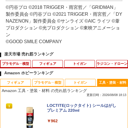
©円谷プロ ©2018 TRIGGER・雨宮哲／「GRIDMAN」
製作委員会 ©円谷プロ ©2021 TRIGGER・雨宮哲／「DY
NAZENON」製作委員会 ©サンライズ ©AIC ライツ ©葦
プロダクション ©光プロダクション ©東映アニメーショ
ン
©GOOD SMILE COMPANY
楽天市場 売れ筋ランキング
プラモデル・模型
フィギュア
トイガン
ラジコン・ドローン
Amazon ホビーランキング
フィギュア
プラモデル・模型
トイガン
工具・塗装・材料
サウザンド・サニー号 ワノ国編Ver. プラ
ポケットモンスター ポケモンといっし
(ネコポス対応）ピアノ線 黒 （作業帽
アーテック うごく砂鉄スライムをつくろ
1
1
1
1
Amazon 工具・塗装・材料 の売れ筋ランキング
モデル 『ワンピース』（再販）[BANDA
ょ!モンスターボール
用）
う 55981
更新日時：2026/08/08 18:13
I SPIRITS]《発売済・在庫品》
￥6,126
￥260
￥594
TAMASHII NATIONS S.H.フィギュアー
BANDAI SPIRITS(バンダイ スピリッツ)
東京マルイ(TOKYO MARUI) No.25 コル
LOCTITE(ロックタイト) シールはがし
1
1
1
1
￥2,980
ツ（真骨彫製法） 仮面ライダーBLACK
30MS SIS-J00 メルンジャ[カラーA] 色
ト ガバメント HG 18歳以上エアーHOP
プレミアム 220ml
RX 約150mm PVC&ABS&布製 塗装済み
分け済みプラモデル
ハンドガン
可動フィギュア
￥962
￥4,200
￥3,384
【BOX】 52TOYS BLINDBOX スター・
スーパーライフル U10共通 マウントベー
アーテック 光るふうせんスライムをつく
BANDAI SPIRITS ENTRY GRADE 1/144
2
2
2
2