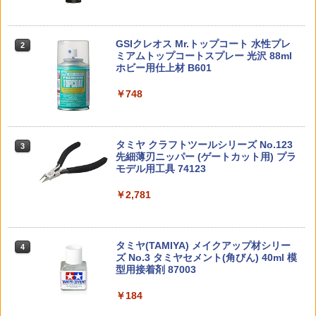
￥12,121
ウォーズ グローグーの食卓 ぬいぐるみ
ス【クラウンモデル】【純正パーツ】
ろう 55982
RX-93ff νガ ン ダ ム 機動戦士ガ ン ダ ム
ストラップ BOX (4個入り) ｜ 52トイズ
逆襲のシャア
STAR WARS THE MANDALORIAN：G
￥869
￥594
GSIクレオス Mr.トップコート 水性プレ
ROGU Full Belly Planet
BANDAI SPIRITS(バンダイ スピリッツ)
東京マルイ (TOKYO MARUI) ガスブロー
2
2
2
￥2,998
ミアムトップコートスプレー 光沢 88ml
タカラトミー(TAKARA TOMY) T-SPAR
機動警察パトレイバー EZY RG 1/48 AV-
バックマシンガン No.14 20式 5.56mm
2
ホビー用仕上材 B601
K トランスフォーマー ニューレジェンズ
98Plus (イングラム・プラス) 色分け済
小銃 18歳以上 ガスブローバック
￥6,160
NL-07 サウンドウェーブ 可動フィギュア
みプラモデル
￥748
￥197,900
【弾数115発】東京マルイ BBローダー
51427 SP.1427 60D ラリーブロックタイ
3
3
D-スタイル 『シールドライガー』 ［Cle
3
￥4,440
￥6,600
ハンドガンタイプ★TOKYO MARUI 電動
ヤ タミヤ スペアパーツ ※追跡可能メー
ar Parts Append］ 【KP871】 (プラモ
ガン・ガスガン・エアコッキングガン各
ル便
ガチャ【ちいかわ クリップぬいぐるみ2
デル)
3
種！M4AK47G36PSG-1VSR-10L96G18
コンプリート 4種セット】ガチャガチャ
CG17M1911Hi-CAPA［全国一律300円
タミヤ クラフトツールシリーズ No.123
カプセルトイ
東京マルイ(TOKYO MARUI) No.21 H&K
￥828
3
3
￥3,016
配送可能］
先細薄刃ニッパー (ゲートカット用) プラ
TAMASHII NATIONS S.H.フィギュアー
マックスファクトリー PLAMATEA MX
USP HG 18歳以上エアーHOPハンドガン
3
3
モデル用工具 74123
ツ ONE PIECE シャンクス -マリンフォ
ちゃん 組み立て式プラモデル ノンスケ
￥1,680
ード頂上決戦- 約165mm PVC&ABS&布
ール 全高約160mm
￥1,045
￥3,409
製 塗装済み可動フィギュア
￥2,781
【最強配送】Nancy DJI FPV(2.4Ghz)
4
Blokees ロックマン Champion Class
4
￥9,980
ドローン用 プロペラガード【OUTLET
ゼロ（ロックマンゼロ）【75711】 プラ
￥8,918
SALE】【在庫限り】
【ポイント5倍 8/11 1:59まで】すみっコ
モデル
4
GLOCK-103(BK) GLK-103(BK) 【ポリ
ぐらし スーパーでおつかい Supermarke
東京マルイ No.10 ハイキャパ5.1 10歳以
4
4
マー樹脂製】GUARDER ビーバーテール
タミヤ(TAMIYA) メイクアップ材シリー
t 8個入BOX 全8種類 全部揃います リー
上 電動ブローバック フルオート
￥1,155
4
￥3,366
グリップ GLOCK GEN.3/BK◆東京マル
ズ No.3 タミヤセメント(角びん) 40ml 模
メント Re-MENT 送料無料 新品 未開封
BANDAI SPIRITS(バンダイ スピリッツ)
4
イ・WE・KSC ガスブロGLOCK対応/グ
型用接着剤 87003
海外 大人気 キャラクター ディスプレイ
52TOYS BLINDBOX ディズニー プリン
HGAW 機動新世紀ガンダムX ガンダムエ
￥3,815
4
リップ感アップ！
フィギュア サンエックス San-x
セス On the Run シリーズ ブラインドボ
アマスター 1/144スケール 色分け済みプ
ックス フィギュア ガチャガチャ コレク
ラモデル
￥184
ラジコン トラクサス Traxxas 変換コネ
5
犬 置物 シリコン カーオーナメント 車内
5
ション 塗装済み コレクター・誕生日・
￥1,180
￥5,594
クタ T型 TRX-4 RCパーツ RCアクセサ
アクセサリー インテリア ダッシュボー