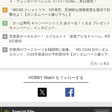
イ・フォッカースペシャル リバイバルVer.」本日発売！
「MGSD クシャトリヤ」9月発売、圧倒的な情報密度を展示で目
撃せよ！【ガンダムベース撮り下ろし】
「かっぱ寿司 キャンペーントミカ あそべる！くるま プレゼント
キャンペーン」インタビュー
子どもが楽しめるかっぱ寿司ならではの体験とコラボの楽しさを
管楽器キーホルダー！ カプセルトイ「楽器アピるチャーム」8月
追求
6日発売
チューバ、テナサクなど5種各3色
作業用のワークスーツを戦闘用に改修。「HG 1/144 Dガンダム
セカンド」の10月発送分が予約受付中【ガンダムベース撮り下
ろし】
もっと見る
HOBBY Watch をフォローする
Special Site