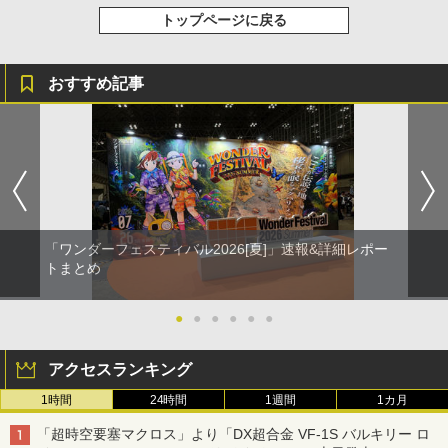
トップページに戻る
おすすめ記事
「ワンダーフェスティバル2026[夏]」速報&詳細レポー
トまとめ
●
●
●
●
●
●
アクセスランキング
1時間
24時間
1週間
1カ月
「超時空要塞マクロス」より「DX超合金 VF-1S バルキリー ロ