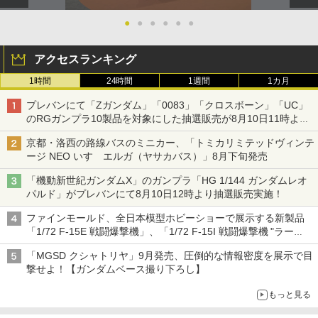
●
●
●
●
●
●
アクセスランキング
1時間
24時間
1週間
1カ月
プレバンにて「Zガンダム」「0083」「クロスボーン」「UC」
のRGガンプラ10製品を対象にした抽選販売が8月10日11時より
実施！
京都・洛西の路線バスのミニカー、「トミカリミテッドヴィンテ
ージ NEO いすゞエルガ（ヤサカバス）」8月下旬発売
「機動新世紀ガンダムX」のガンプラ「HG 1/144 ガンダムレオ
パルド」がプレバンにて8月10日12時より抽選販売実施！
ファインモールド、全日本模型ホビーショーで展示する新製品
「1/72 F-15E 戦闘爆撃機」、「1/72 F-15I 戦闘爆撃機 "ラー
ム"」を発表
「MGSD クシャトリヤ」9月発売、圧倒的な情報密度を展示で目
撃せよ！【ガンダムベース撮り下ろし】
もっと見る