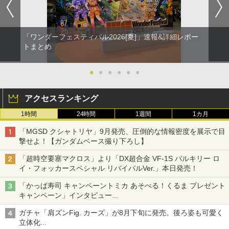
「ワンダーフェスティバル2026[夏]」速報&詳細レポー
トまとめ
●
●
●
●
●
●
アクセスランキング
1時間
24時間
1週間
1カ月
「MGSD クシャトリヤ」9月発売、圧倒的な情報密度を展示で目
撃せよ！【ガンダムベース撮り下ろし】
「超時空要塞マクロス」より「DX超合金 VF-1S バルキリー ロ
イ・フォッカースペシャル リバイバルVer.」本日発売！
「かっぱ寿司 キャンペーントミカ あそべる！くるま プレゼント
キャンペーン」インタビュー
子どもが楽しめるかっぱ寿司ならではの体験とコラボの楽しさを
ガチャ「肩ズンFig. カーズ」が8月下旬に発売。後ろ姿も可愛く
追求
立体化