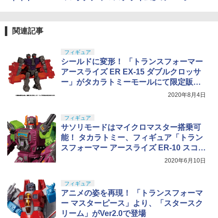
銃用ライト ハンドガンライト ガンライ
￥3,200
ト ライフルライト 銃用ライト タクティ
東京マルイ No.10 ハイキャパ5.1 10歳以
5
カルライト 軍用ライト サバゲー用ライ
￥9,000
AXON SPUR GEAR DTS 64P 90T GS-D
上 電動ブローバック フルオート
5
ト
6-090
GSIクレオス Mr.トップコート 水性プレ
BANDAI SPIRITS(バンダイ スピリッツ)
5
5
関連記事
ミアムトップコートスプレー つや消し 8
HGAW 機動新世紀ガンダムX ガンダムエ
ダッキー フィギュア 13cm トイストーリ
￥3,815
5
￥3,400
8ml ホビー用仕上材 B603
アマスター 1/144スケール 色分け済みプ
￥605
ー4 宅急便
52TOYS BLINDBOX ディズニー プリン
ラモデル
フィギュア
5
セス On the Run シリーズ ブラインドボ
￥710
シールドに変形！ 「トランスフォーマー
￥3,980
ックス フィギュア ガチャガチャ コレク
￥3,782
アースライズ ER EX-15 ダブルクロッサ
ション 塗装済み コレクター・誕生日・
UFC ダブルガンケース 85cm 陸自迷彩
5
ー」がタカラトミーモールにて限定販売
新年のギフトに最適 (一個入り)
決定！
2020年8月4日
￥4,910
￥1,650
フィギュア
サソリモードはマイクロマスター搭乗可
能！ タカラトミー、フィギュア「トラン
スフォーマー アースライズ ER-10 スコル
ポノック」を11月下旬に発売
2020年6月10日
フィギュア
アニメの姿を再現！ 「トランスフォーマ
ー マスターピース」より、「スタースク
リーム」がVer2.0で登場