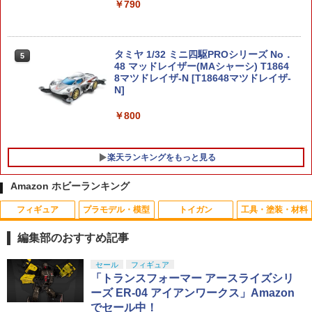
￥790
タミヤ 1/32 ミニ四駆PROシリーズ No．
5
48 マッドレイザー(MAシャーシ) T1864
8マツドレイザ-N [T18648マツドレイザ-
N]
￥800
楽天ランキングをもっと見る
Amazon ホビーランキング
フィギュア
プラモデル・模型
トイガン
工具・塗装・材料
【当店独自で＋P10倍★要エントリー】
【重厚な本格派】ベルト メンズ タクテ
タミヤ 54756 OP.1756 3x106mm アルミ
1
1
1
【中古】[FIG] ナムコ限定 超サイヤ人ゴ
ィカルベルト サバゲー ミリタリー ワン
ターンバックルシャフト
編集部のおすすめ記事
ッド超サイヤ人ベジット(溜め) ドラゴン
タッチ バックル コブラバックル ホルス
ボール超(スーパー) 最強合体戦士ベジッ
ター ポーチ 装備 作業用 サバイバルゲー
￥550
タカラトミー(TAKARA TOMY) T-SPAR
BANDAI SPIRITS(バンダイ スピリッツ)
東京マルイ(TOKYO MARUI) No.25 コル
LOCTITE(ロックタイト) シールはがし
セール
フィギュア
ト-ファイナルかめはめ波!!-ver.1 DRAG
ム ミリタリー ガチャベルト アウトドア
1
1
1
1
K トランスフォーマー ニューレジェンズ
30MS SIS-J00 メルンジャ[カラーA] 色
ト ガバメント HG 18歳以上エアーHOP
プレミアム 220ml
「トランスフォーマー アースライズシリ
ON BALL フィギュア プライズ(39912)
DIY 買いまわり ポイント消化 送料無料 S
NL-07 サウンドウェーブ 可動フィギュア
分け済みプラモデル
ハンドガン
バンプレスト(20191221)
AVILEMAN
ーズ ER-04 アイアンワークス」Amazon
￥962
でセール中！