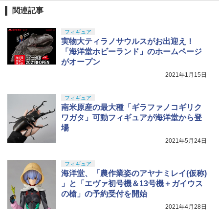
東京マルイ(TOKYO MARUI) No.16 H&K
関連記事
5
￥1,771
￥4,440
USP 10歳以上エアーHOPハンドガン 手
GSIクレオス Mr.トップコート 水性プレ
動
5
ライラクス・ナインボール・インジェク
5
フィギュア
ミアムトップコートスプレー つや消し 8
BANDAI SPIRITS(バンダイ スピリッツ)
ションバルブ
5
実物大ティラノサウルスがお出迎え！
8ml ホビー用仕上材 B603
30MS Fate/Grand Order アルトリア・
￥2,666
「海洋堂ホビーランド」のホームページ
TAMASHII NATIONS S.H.フィギュアー
キャスター 色分け済みプラモデル
5
￥1,400
ツ 攻殻機動隊 THE GHOST IN THE SHE
￥710
がオープン
LL 草薙素子 約140mm PVC&ABS製 塗
￥7,800
2021年1月15日
装済み可動フィギュア
￥9,618
フィギュア
南米原産の最大種「ギラファノコギリク
ワガタ」可動フィギュアが海洋堂から登
場
2021年5月24日
フィギュア
海洋堂、「農作業姿のアヤナミレイ(仮称)
」と「エヴァ初号機＆13号機＋ガイウス
の槍」の予約受付を開始
2021年4月28日