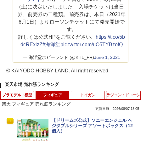
(土)に決定いたしました。 入場チケットは当日
券、前売券の二種類。 前売券は、本日（2021年
6月1日）よりローソンチケットにて発売開始で
す。
詳しくは公式HPをご覧ください。
https://t.co/5b
dcRExlzZ
#海洋堂
pic.twitter.com/uO5TYBzofQ
— 海洋堂ホビーランド (@KHL_PR)
June 1, 2021
© KAIYODO HOBBY LAND. All right reserved.
楽天市場 売れ筋ランキング
プラモデル・模型
フィギュア
トイガン
ラジコン・ドローン
楽天 フィギュア 売れ筋ランキング
更新日時：2026/08/07 18:05
タミヤ 1/32 ミニ四駆PROシリーズ ミニ
【ドリームズ公式】ソニーエンジェル ベ
1
1
四駆スターターパックMA パワータイプ
ジタブルシリーズ アソートボックス（12
(ブラストアロー) (MAシャーシ) 【1864
個入）
7】 (ミニ4駆) 【18647】 (プラモデル)