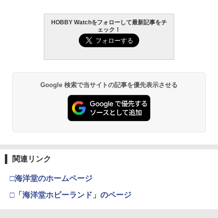
￥4,440
￥4,200
￥3,384
￥748
タミヤ OP.1845 3x50mm アルミターン
GUA-GAS-03■GUARDER スタンダード
2
2
バックルシャフト
バルブ for マルイ 1911/MEU/M45A1/V1
0/Hi-CAPA◆東京マルイ GBB ハイキャ
HOBBY Watchをフォローして最新記事をチ
パ5.1/4.3 ガバメント 純正互換パーツ ガ
￥396
ェック！
TAMASHII NATIONS S.H.フィギュアー
HG 機動戦士ガンダム00 グラハム専用ユ
東京マルイ (TOKYO MARUI) ガスブロー
タミヤ クラフトツールシリーズ No.123
ス漏れ防止
2
2
2
2
ツ（真骨彫製法） 仮面ライダーBLACK
ニオンフラッグカスタム 1/144スケール
バックマシンガン No.14 20式 5.56mm
先細薄刃ニッパー (ゲートカット用) プラ
RX 約150mm PVC&ABS&布製 塗装済み
色分け済みプラモデル
小銃 18歳以上 ガスブローバック
モデル用工具 74123
￥950
可動フィギュア
タミヤ SP.1000 ハイトルクサーボセイバ
3
￥1,850
￥193,900
￥2,781
ー(黒)【51000】
￥11,300
Google 検索で当サイトの記事を優先表示させる
東京マルイ ハンドガンマガジンタイプ B
3
￥610
Bローダー（約115発）｜No.108 メール
BANDAI SPIRITS(バンダイスピリッツ)
東京マルイ(TOKYO MARUI) No.21 H&K
LOCTITE(ロックタイト) シールはがし
便 対応商品 ポスト投函 ネコポス ゆう
3
3
3
TAMASHII NATIONS S.H.フィギュアー
30MS SIS-H00 セスティエ[カラーC] 色
USP HG 18歳以上エアーHOPハンドガン
プレミアム 220ml
パケット
3
ツ ONE PIECE シャンクス -マリンフォ
分け済みプラモデル
ード頂上決戦- 約165mm PVC&ABS&布
￥3,409
￥962
￥1,271
タミヤ OP.1799 TT-02ハイトルクサーボ
4
製 塗装済み可動フィギュア
￥4,682
セイバーセット（アルミホーン付）【54
799】 ラジコン用
￥8,918
関連リンク
クラウンモデル AK47 10歳以上 エアー
V10-27■GUARDER スチール ハンマース
4
￥1,230
4
タミヤ(TAMIYA) メイクアップ材シリー
BANDAI SPIRITS(バンダイ スピリッツ)
コッキングライフル ブラック
4
トラット for マルイ V10/M1911/M45◆H
4
□海洋堂のホームページ
ズ No.3 タミヤセメント(角びん) 40ml 模
HGAW 機動新世紀ガンダムX ガンダムエ
i-CAPA ウルトラコンパクト ガバメント
型用接着剤 87003
タカラトミー(TAKARA TOMY) T-SPAR
アマスター 1/144スケール 色分け済みプ
熱処理鋼 強度 アップ リペア スペア 強化
￥4,761
4
□「海洋堂ホビーランド」のページ
K トランスフォーマー ニューレジェンズ
ラモデル
タミヤ OP.1704 TA07 アルミステアリン
5
NL-06 オートボット コスモス 可動フィ
￥184
￥1,290
グアームセット【54704】 ラジコン用
ギュア
￥3,732