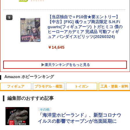
楽プラ スナップカー 1/24 EK9 シビック
【当店独自で＋P10倍★要エントリー】
5
5
タイプR 1997 スターライトブラックパ
【中古】[FIG] 魂ウェブ商店限定 S.H.Fi
ール 【09-SB】 (プラモデル)
guarts(フィギュアーツ) トガヒミコ 僕の
ヒーローアカデミア 完成品 可動フィギ
ュア バンダイスピリッツ(20260324)
￥3,406
￥14,645
楽天ランキングをもっと見る
Amazon ホビーランキング
フィギュア
プラモデル・模型
トイガン
工具・塗装・材料
東京マルイ パーフェクトヒット BB弾 0.
ドリフトタイヤ固定用スポンジテープ
1
1
20g（1600発） メール便 対応商品 ポ
（3mm厚×15mm幅） TP-72B RCパーツ
編集部のおすすめ記事
スト投函 ネコポス ゆうパケット
￥440
タカラトミー(TAKARA TOMY) T-SPAR
BANDAI SPIRITS(バンダイ スピリッツ)
東京マルイ(TOKYO MARUI) No.25 コル
GSIクレオス Mr.トップコート 水性プレ
その他
1
1
1
1
￥848
K トランスフォーマー ニューレジェンズ
30MS SIS-J00 メルンジャ[カラーA] 色
ト ガバメント HG 18歳以上エアーHOP
ミアムトップコートスプレー 光沢 88ml
「海洋堂ホビーランド」、新型コロナウ
NL-07 サウンドウェーブ 可動フィギュア
分け済みプラモデル
ハンドガン
ホビー用仕上材 B601
イルスの影響でオープンが当面延期に