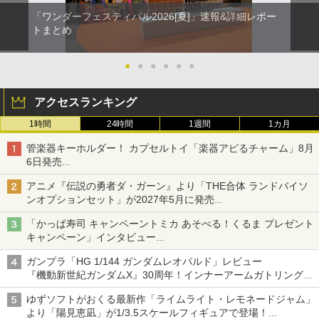
「ワンダーフェスティバル2026[夏]」速報&詳細レポー
トまとめ
●
●
●
●
●
●
アクセスランキング
1時間
24時間
1週間
1カ月
管楽器キーホルダー！ カプセルトイ「楽器アピるチャーム」8月
6日発売
チューバ、テナサクなど5種各3色
アニメ『伝説の勇者ダ・ガーン』より「THE合体 ランドバイソ
ンオプションセット」が2027年5月に発売
「THE合体ランドバイソン」と連動するオプションパーツセット
「かっぱ寿司 キャンペーントミカ あそべる！くるま プレゼント
キャンペーン」インタビュー
子どもが楽しめるかっぱ寿司ならではの体験とコラボの楽しさを
ガンプラ「HG 1/144 ガンダムレオパルド」レビュー
追求
『機動新世紀ガンダムX』30周年！インナーアームガトリングの
変形機構まで再現し最新フォーマットでキット化！
ゆずソフトがおくる最新作「ライムライト・レモネードジャム」
より「陽見恵凪」が1/3.5スケールフィギュアで登場！