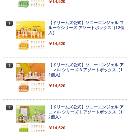
￥14,520
￥2,483
【ドリームズ公式】ソニーエンジェル フ
2
30MF リーベルフォートレス 【285740
ルーツシリーズ アソートボックス（12個
2
6】 (プラモデル)【クレジットカード決
入）
済限定】
￥14,520
￥2,750
【ドリームズ公式】ソニーエンジェル ア
3
30MF ローザンコマンダー 【2857405】
ニマル シリーズ 3 アソートボックス（1
3
(プラモデル)【クレジットカード決済限
2個入)
定】
￥14,520
￥2,750
【ドリームズ公式】ソニーエンジェル ア
4
HG 1/144スケール 機動戦士ガンダム00
ニマル シリーズ 1 アソートボックス（1
4
[ダブルオー] 【アルケーガンダム】
2個入）
￥2,970
￥14,520