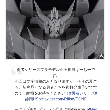
勇者シリーズプラモデル企画担当ばーちーで
す。
今回は文字情報のみとなりますが、今年の夏ご
ろ、新商品となる勇者たちを複数発表予定です
ので、続報をお待ちください！
#勇者シリーズ
#
静岡HS
pic.twitter.com/RIlisWPONF
— コトブキヤ_プラモデル総合 (@kotobukiya_p)
May