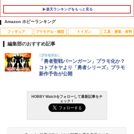
楽天ランキングをもっと見る
Amazon ホビーランキング
フィギュア
プラモデル・模型
トイガン
工具・塗装・材料
編集部のおすすめ記事
TAMASHII NATIONS S.H.フィギュアー
BANDAI SPIRITS(バンダイ スピリッツ)
東京マルイ(TOKYO MARUI) No.25 コル
GSIクレオス Mr.トップコート 水性プレ
プラモデル
1
1
1
1
ツ（真骨彫製法） 仮面ライダーBLACK
30MS SIS-J00 メルンジャ[カラーA] 色
ト ガバメント HG 18歳以上エアーHOP
ミアムトップコートスプレー 光沢 88ml
「勇者聖戦バーンガーン」プラモ化か？
RX 約150mm PVC&ABS&布製 塗装済み
分け済みプラモデル
ハンドガン
ホビー用仕上材 B601
コトブキヤより「勇者シリーズ」プラモ
可動フィギュア
新作予告が公開
￥4,200
￥3,384
￥748
￥12,550
HOBBY Watchをフォローして最新記事をチ
BANDAI SPIRITS(バンダイ スピリッツ)
東京マルイ (TOKYO MARUI) ガスブロー
LOCTITE(ロックタイト) シールはがし
2
2
2
ェック！
タカラトミー(TAKARA TOMY) T-SPAR
機動警察パトレイバー EZY RG 1/48 AV-
バックマシンガン No.14 20式 5.56mm
プレミアム 220ml
2
K トランスフォーマー ニューレジェンズ
98Plus (イングラム・プラス) 色分け済
小銃 18歳以上 ガスブローバック
NL-07 サウンドウェーブ 可動フィギュア
みプラモデル
￥962
￥240,000
￥4,440
￥6,600