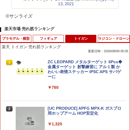
13, 2021
©サンライズ
楽天市場 売れ筋ランキング
プラモデル・模型
フィギュア
トイガン
ラジコン・ドローン
楽天 トイガン 売れ筋ランキング
更新日時：2026/08/09 05:05
【中古】1/144 バンダイスピリッツ HGU
ポケットモンスター モンコレ MS-40
ZC LEOPARD メタルターゲット 6Pcs◆
1
1
1
C RX-77-2 ガンキャノン 【A´】 未組立
ブースター
金属ターゲット 射撃練習に アルミ製 か
品 外箱若干の傷み
わいい表情ステッカー IPSC APS サバゲ
ーに
￥715
￥1,870
￥760
ポケットモンスター ポケモン ポケピー
【中古】 バンダイ 機動戦士ガンダム HG
2
2
ス ふわもこたいむ ～ポッチャマのぷか
UC 1/144 RX-77-2 ガンキャノン プラモ
[UC PRODUCE] APFG MPX-K ガスブロ
2
ぷかおふろ～
デル
用ホップアーム HOP安定化
￥2,110
￥1,950
￥1,320