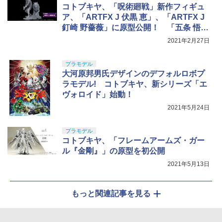
コトブキヤ、「呪術廻戦」新作フィギュ
￥21,950
ア、「ARTFX J 伏黒 恵」、「ARTFX J
釘崎 野薔薇」に原型公開！ 「五条 悟」
も製作決定！
2021年2月27日
プラモデル
大河原邦男氏デザインのデフォルロボプ
ラモデル! コトブキヤ、新シリーズ「エ
ヴォロイド」始動！
2021年5月24日
プラモデル
コトブキヤ、「フレームアームズ・ガー
ル『金剛』」の原型を初公開
2021年5月13日
もっと関連記事を見る