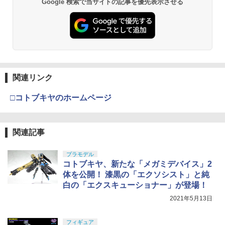
Google 検索で当サイトの記事を優先表示させる
タミヤ クラフトツールシリーズ No.123
東京マルイ(TOKYO MARUI) No.21 H&K
3
3
先細薄刃ニッパー (ゲートカット用) プラ
TAMASHII NATIONS S.H.フィギュアー
BANDAI SPIRITS(バンダイ スピリッツ)
USP HG 18歳以上エアーHOPハンドガン
3
3
モデル用工具 74123
ツ ONE PIECE シャンクス -マリンフォ
HGAW 機動新世紀ガンダムX ガンダムエ
ード頂上決戦- 約165mm PVC&ABS&布
アマスター 1/144スケール 色分け済みプ
￥3,409
製 塗装済み可動フィギュア
ラモデル
￥2,674
￥8,918
￥3,600
東京マルイ(TOKYO MARUI) No.16 H&K
4
関連リンク
GSIクレオス Mr.トップコート 水性プレ
USP 10歳以上エアーHOPハンドガン 手
4
ミアムトップコートスプレー つや消し 8
動
□コトブキヤのホームページ
8ml ホビー用仕上材 B603
52TOYS BLINDBOX ディズニー プリン
HG 機動戦士ガンダム00 グラハム専用ユ
4
4
セス On the Run シリーズ ブラインドボ
ニオンフラッグカスタム 1/144スケール
￥2,666
ックス フィギュア ガチャガチャ コレク
色分け済みプラモデル
￥710
ション 塗装済み コレクター・誕生日・
関連記事
新年のギフトに最適 (一個入り)
￥1,800
東京マルイ No.10 ハイキャパ5.1 10歳以
5
￥1,650
タミヤ(TAMIYA) メイクアップ材シリー
プラモデル
上 電動ブローバック フルオート
5
ズ No.3 タミヤセメント(角びん) 40ml 模
コトブキヤ、新たな「メガミデバイス」2
型用接着剤 87003
BANDAI SPIRITS(バンダイスピリッツ)
￥3,815
体を公開！ 漆黒の「エクソシスト」と純
5
30MS SIS-H00 セスティエ[カラーC] 色
白の「エクスキューショナー」が登場！
TAMASHII NATIONS オリジン・オブ・
分け済みプラモデル
￥184
5
バルキリー 超時空要塞マクロス VF-1J
2021年5月13日
バルキリー45th Anniv. 約225mm ABS&
￥4,450
ダイキャスト製 塗装済み可動フィギュア
フィギュア