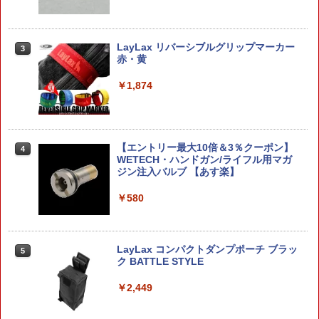
ガチャ【映画ちいかわ 人魚の島のひみつ
MINI-GT 1/64 Toyota アルファード 40
3
3
ラメアクリルキーホルダー 8種セット コ
LayLax リバーシブルグリップマーカー
KUHL ブラック(左ハンドル) (MGT0117
3
ンプリートセット】ガチャガチャ カプセ
赤・黄
9-L) モデルカー ミニカー 完成品 模型 通
ルトイ ガチャ
販 プレゼント ギフト
￥1,874
￥3,500
￥2,941
【エントリー最大10倍＆3％クーポン】
るかっぷ 『HUNTER×HUNTER』 キルア
4
【中古】【開封品】Greenlight 1973 El
4
4
WETECH・ハンドガン/ライフル用マガ
＝ゾルディック (塗装済み可動フィギュ
eanor Mustang Mach 1 Gone in 60
ジン注入バルブ 【あす楽】
ア)
Seconds 1/43＜コレクターズアイテム
＞（代引き不可）6597
￥580
￥4,584
￥3,000
LayLax コンパクトダンプポーチ ブラッ
【中古】【開封品】タママ二等兵 「一番
5
5
ク BATTLE STYLE
くじ ケロロ軍曹」 B賞 ソフビフィギュ
HG 1/144 白いガンダム 組み立てキット
5
ア＜フィギュア＞（代引き不可）6520
機動戦士 バンダイ 新品 - 435354 [1897]
￥2,449
￥5,390
￥3,520