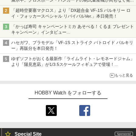
【ガンダムベース撮り下ろし】
「超時空要塞マクロス」より「DX超合金 VF-1S バルキリー ロ
イ・フォッカースペシャル リバイバルVer.」本日発売！
「かっぱ寿司 キャンペーントミカ あそべる！くるま プレゼント
キャンペーン」インタビュー
子どもが楽しめるかっぱ寿司ならではの体験とコラボの楽しさを
ハセガワ、プラモデル「VF-1S ストライク バトロイド バルキリ
追求
ー」再販分を本日発売！
ゆずソフトがおくる最新作「ライムライト・レモネードジャム」
より「陽見恵凪」が1/3.5スケールフィギュアで登場！
メガネ姿も表現できるオプションパーツが付属
もっと見る
HOBBY Watch をフォローする
Special Site