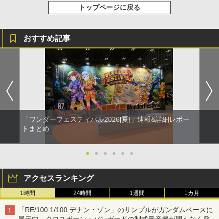
トップページに戻る
おすすめ記事
「ワンダーフェスティバル2026[夏]」速報&詳細レポー
トまとめ
●
●
●
●
●
●
アクセスランキング
1時間
24時間
1週間
1カ月
「RE/100 1/100 デナン・ゾン」のサンプルがガンダムベースに
展示中。クロスボーン・バンガードの制式量産機が間もなく発送