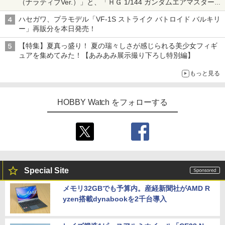
（ナラティブVer.）」と、「ＨＧ 1/144 ガンダムエアマスターバ
ースト」再販
ハセガワ、プラモデル「VF-1S ストライク バトロイド バルキリ
ー」再販分を本日発売！
【特集】夏真っ盛り！ 夏の瑞々しさが感じられる美少女フィギ
ュアを集めてみた！【あみあみ展示撮り下ろし特別編】
もっと見る
HOBBY Watch をフォローする
Special Site
メモリ32GBでも予算内。産経新聞社がAMD R
yzen搭載dynabookを2千台導入