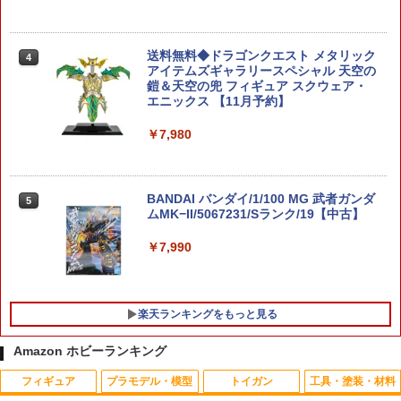
コスモス[タカラトミー]《01月予約》
￥3,960
送料無料◆ドラゴンクエスト メタリック
4
アイテムズギャラリースペシャル 天空の
鎧＆天空の兜 フィギュア スクウェア・
エニックス 【11月予約】
お買い物マラソン クーポン利用 Arrtx ア
5
￥7,980
クリルマーカー 30色 金属色系・グレー
色系 建築画・プラモデル用 羽子板 3Dプ
リンター 高隠蔽力 高付着性 防水性 筆 良
質繊維 生地 ガラス 金属 DIY ペイント 速
乾 画材 絵の具 クリスマス プレゼント プ
BANDAI バンダイ/1/100 MG 武者ガンダ
5
ラモデルにも適合
ムMK−II/5067231/Sランク/19【中古】
￥3,999
￥7,990
楽天ランキングをもっと見る
Amazon ホビーランキング
フィギュア
プラモデル・模型
トイガン
工具・塗装・材料
HITCALL ヒットコール 天然由来成分PL
タミヤ OP.1862 サーボ用アルミ段付ビス
1
1