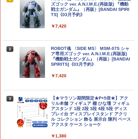
スピリッツ) HGUC 1/144 ザク2改 (機動
ズゴック ver. A.N.I.M.E.(再販版) 『機動
戦士ガンダム0080 ポケットの中の戦争)
戦士ガンダム』（再販）[BANDAI SPIRI
TS]《03月予約》
￥3,528
￥7,420
【当店独自で＋P10倍★要エントリー】
2
【中古】[PTM] HGUC 1/144 PMX-003
ROBOT魂 〈SIDE MS〉 MSM-07S シャ
2
ジ・オ 機動戦士Zガンダム プラモデル(5
ア専用ズゴック ver. A.N.I.M.E.(再販版)
059568) バンダイスピリッツ(20220316)
『機動戦士ガンダム』（再販）[BANDAI
SPIRITS]《03月予約》
￥3,660
￥7,420
フジミ模型 1/24 インチアップシリーズ
3
No.189 スバル WRX STI EJ20 Final Edi
【★マラソン期間限定★P+5倍★】アク
3
tion プラモデル
リル本舗 フィギュア 棚 ひな壇 フィギュ
アスタンド 1段 2段 3段 4段 5段 ディス
プレイ台 ディスプレイスタンド アクリ
￥3,730
ル コレクション 飾る 展示台 陳列 ベース
アクスタ ケース ショーケ
￥1,380
トランスフォーマー NL-06 オートボット
4