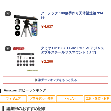
イワープ[タカラトミー]《11月予約》
ーツ改) ヨルハ A型 二号 DX版 NieR: Aut
omata(ニーア オートマタ) 完成品 可動
￥5,280
フィギュア スクウェア・エニックス(202
【エントリー最大10倍＆3％クーポン】S
アーテック 100倍手作り天体望遠鏡 934
4
4
10924)
OTAC ナイロン製 RMR-Cタイプ コンパ
99
クトドットサイト グロック用マウント付
￥18,883
き ブラック （495）【あす楽】
￥4,037
【当店独自で＋P10倍★要エントリー】
5
￥5,680
【中古】[PTM] ガンダムベース限定 HG
1/144 MSN-00100 百式 ゴールドコーテ
【当店独自で＋P10倍★要エントリー】
4
ィング 機動戦士Zガンダム プラモデル(5
【中古】[FIG] PLAY ARTS改(プレイア
タミヤ OP.1967 TT-02 TYPE-S アジャス
055501) バンダイスピリッツ(20181026)
5
ーツ改) ヨルハ A型 二号 DX版 NieR: Aut
タブルスチールサスマウント (リヤ)
SIDEARMS 東京マルイ Glock17純正フ
5
omata(ニーア オートマタ) 完成品 可動
レーム TaranTacticalInovationsスタイ
￥5,400
フィギュア スクウェア・エニックス(202
ル ステップリングフレーム ブラック フ
￥2,200
10924)
ィンガーチャンネル無し
￥18,883
￥5,780
楽天ランキングをもっと見る
Amazon ホビーランキング
エクスクイジット スーパー 『攻殻機動
5
隊 STAND ALONE COMPLEX』 1/12 ア
フィギュア
プラモデル・模型
トイガン
工具・塗装・材料
クションフィギュア 草薙素子 バトルス
ーツVer. 【ESG0203】 (フィギュア)
編集部のおすすめ記事