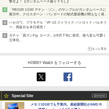
撃せよ！【ガンダムベース撮り下ろし】
「RE/100 1/100 デナン・ゾン」のサンプルがガンダムベースに
展示中。クロスボーン・バンガードの制式量産機が間もなく発送
【ガンダムベース撮り下ろし】
ハセガワ、プラモデル「VF-1S ストライク バトロイド バルキリ
ー」再販分を本日発売！
ガチャ「肩ズンFig. カーズ」が8月下旬に発売。後ろ姿も可愛く
立体化
ライトニング・マックィーンやメーターなど4種がラインナップ
もっと見る
HOBBY Watch をフォローする
Special Site
メモリ32GBでも予算内。産経新聞社がAMD R