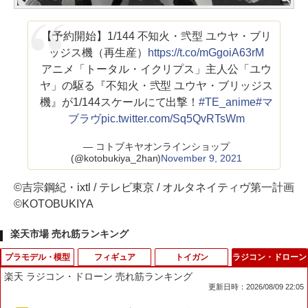
【予約開始】1/144 不知火・弐型 ユウヤ・ブリ
ッジス機（再生産）
https://t.co/mGgoiA63rM
アニメ「トータル・イクリプス」主人公「ユウ
ヤ」の駆る『不知火・弐型 ユウヤ・ブリッジス
機』が1/144スケールにて出撃！
#TE_anime
#マ
ブラヴ
pic.twitter.com/Sq5QvRTsWm
— コトブキヤオンラインショップ
(@kotobukiya_2han)
November 9, 2021
©吉宗鋼紀・ixtl / テレビ東京 / オルタネイティヴ第一計画
©KOTOBUKIYA
楽天市場 売れ筋ランキング
プラモデル・模型
フィギュア
トイガン
ラジコン・ドローン
楽天 ラジコン・ドローン 売れ筋ランキング
更新日時：2026/08/09 22:05