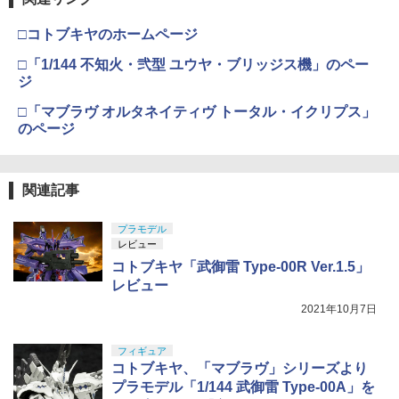
ちゃ ガチャガチャ プラモデル ギフト 推
GSIクレオス Mr.トップコート 水性プレ
USP 10歳以上エアーHOPハンドガン 手
4
し活 ポプマ 正規品
ミアムトップコートスプレー つや消し 8
動
□コトブキヤのホームページ
8ml ホビー用仕上材 B603
マックスファクトリー PLAMATEA MX
4
￥2,750
ちゃん 組み立て式プラモデル ノンスケ
￥2,666
□「1/144 不知火・弐型 ユウヤ・ブリッジス機」のペー
ール 全高約160mm
￥710
ジ
￥10,087
□「マブラヴ オルタネイティヴ トータル・イクリプス」
52TOYS BLINDBOX ディズニー プリン
4
東京マルイ No.10 ハイキャパ5.1 10歳以
5
のページ
セス On the Run シリーズ ブラインドボ
タミヤ(TAMIYA) メイクアップ材シリー
上 電動ブローバック フルオート
5
ックス フィギュア ガチャガチャ コレク
ズ No.3 タミヤセメント(角びん) 40ml 模
ション 塗装済み コレクター・誕生日・
型用接着剤 87003
BANDAI SPIRITS(バンダイ スピリッツ)
￥3,815
5
新年のギフトに最適 (一個入り)
HGAW 機動新世紀ガンダムX ガンダムエ
関連記事
アマスター 1/144スケール 色分け済みプ
￥184
￥1,650
ラモデル
プラモデル
￥3,600
レビュー
コトブキヤ「武御雷 Type-00R Ver.1.5」
TAMASHII NATIONS S.H.フィギュアー
5
レビュー
ツ 呪術廻戦 懐玉・玉折 五条悟-呪術高
専- 約160mm PVC&ABS製 塗装済み可動
2021年10月7日
フィギュア
￥8,373
フィギュア
コトブキヤ、「マブラヴ」シリーズより
プラモデル「1/144 武御雷 Type-00A」を