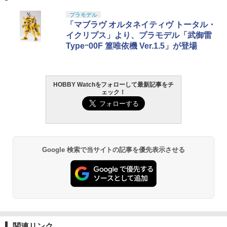
￥17,801
TAMASHII NATIONS S.H.フィギュアー
BANDAI SPIRITS(バンダイ スピリッツ)
東京マルイ(TOKYO MARUI) No.25 コル
LOCTITE(ロックタイト) シールはがし
プラモデル
1
1
1
1
ツ（真骨彫製法） 仮面ライダーBLACK
HG 機動新世紀ガンダムX ガンダムレオ
ト ガバメント HG 18歳以上エアーHOP
プレミアム 220ml
「マブラヴ オルタネイティヴ トータル・
RX 約150mm PVC&ABS&布製 塗装済み
パルド 1/144スケール 色分け済みプラモ
ハンドガン
イクリプス」より、プラモデル「武御雷
可動フィギュア
デル
￥962
Typeｰ00F 篁唯依機 Ver.1.5」が登場
￥3,384
￥10,189
￥2,420
HOBBY Watchをフォローして最新記事をチ
タミヤ クラフトツールシリーズ No.123
東京マルイ(TOKYO MARUI) No.21 H&K
2
2
ェック！
先細薄刃ニッパー (ゲートカット用) プラ
TAMASHII NATIONS DX超合金 超時空要
BANDAI SPIRITS(バンダイ スピリッツ)
USP HG 18歳以上エアーHOPハンドガン
2
2
モデル用工具 74123
塞マクロス VF-1S バルキリー ロイ・フ
機動警察パトレイバー EZY RG 1/48 AV-
ォッカースペシャル リバイバルVer. 約28
98Plus (イングラム・プラス) 色分け済
￥3,409
0mm ABS&ダイキャスト&PVC製 塗装済
みプラモデル
￥2,674
み可動フィギュア
￥6,500
￥26,400
Google 検索で当サイトの記事を優先表示させる
東京マルイ (TOKYO MARUI) ガスブロー
3
GSIクレオス Mr.トップコート 水性プレ
バックマシンガン No.14 20式 5.56mm
3
ミアムトップコートスプレー 光沢 88ml
小銃 18歳以上 ガスブローバック
ホビー用仕上材 B601
BANDAI SPIRITS(バンダイ スピリッツ)
3
【POP MART 公式ストア】THE MONS
30MS SIS-J00 メルンジャ[カラーA] 色
￥219,500
3
TERS Big into Energy シリーズ ぬいぐ
分け済みプラモデル
￥748
るみペンダント 【1ピース】 エナジーラ
ブブ labubu ラブブ らぶぶ ポップマー
￥4,100
ト ブラインドボックス フィギュア おも
東京マルイ(TOKYO MARUI) No.16 H&K
4
関連リンク