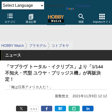
Powered by
Translate
カテゴリ
過去記事
検索
Impressサイト
HOBBY Watch
プラモデル
コトブキヤ
ニュース
「マブラヴ トータル・イクリプス」より「1/144
不知火・弐型 ユウヤ・ブリッジス機」が再販決
定！
「俺は日系アメリカ人だ！」
屋敷悠太
2021年11月9日 12:12
リスト