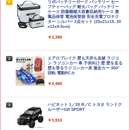
青島文化｜AOSHIMA 1/24 LBワークス
【メディコム・トイ公式】骸骨丸 受注生
月間優良ショップ連続受賞 WOODWOR
リポバッテリーガード バッテリー セー
1
1
1
1
R35 GT-R type 2 Ver.2
産商品《2026年11月発送予定 受注期間
KS ガンラック 1丁掛 木製 日本製 【 ラ
フティーバッグ 耐火バッグ バッテリー
は8月31日まで》フィギュア 人気 おもち
イフルスタンド サバゲー エアガン 電動
ケース 防爆難燃大容量収納用ケース 貴
ゃ キャラクター 玩具 人形 置き物 ホビー
ガン ガスガン 収納 】 2025年2〜4月
重品保管 電池保管袋 安全充電プロテク
￥3,860
インテリア グッズ ギフト プレゼント 正
度、9〜10月度 月間優良ショップ受賞
ター シルバー 2点セット (25x21x19, 20
規店 東映レトロソフビコレクション
x12x9.5cm)
￥4,950
￥16,500
￥3,390
アオシマ ザ☆チューンドカー No.99 1/2
2
4 BNスポーツ RPS13 180SX '96 Ver.1
(ニッサン) プラスチック製 色分け済みプ
ラモデル
SHENKEL BJタイプ タクティカルヘル
2
スターウォーズ マンダロリアン グロー
メット 黒 ブラック オリーブドラブ グリ
エアロブレイク 壁も天井も走破 ラジコ
2
2
グー ぬいぐるみ アドベンチャーバンド
ーン 2色 サバイバルゲーム サバゲー 装
ン ラジコンカー 車 子供向け 壁 壁を走る
￥4,114
ル 11インチ 約28cm MATTEL マテル S
備 米軍 アメリカ軍 タクティカル ミリタ
壁を登るラジコンカー床 激走カー 360°
TAR WARS The Mandalorian Grogu Pl
リー メンズ レディース 服
回転 電動RCカ
ush Adventure Bundle ベビーヨーダ
ザ・チャイルド フィギュア キャラクタ
￥4,950
￥3,485
【中古】1/100 バンダイスピリッツ RE/1
3
ー グッズ プレゼント ギフト おくりも
00 MS-08TX/S イフリート・シュナイド
の
【A´】 ※未組立・外箱に少しの傷みあり
￥16,900
ARMORYTH用キャリーカート
ハピネット 1／20 R／C トヨタ ランドク
￥4,950
3
3
ルーザーGR SPORT
￥5,480
￥3,910
【当店独自で＋P10倍★要エントリー】
3
トランスフォーマームービー TS-35 スカ
4
【中古】[FIG] PLAY ARTS改(プレイア