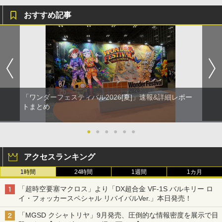
おすすめ記事
「ワンダーフェスティバル2026[夏]」速報&詳細レポー
トまとめ
●
●
●
●
●
●
アクセスランキング
1時間
24時間
1週間
1カ月
「超時空要塞マクロス」より「DX超合金 VF-1S バルキリー ロ
イ・フォッカースペシャル リバイバルVer.」本日発売！
「MGSD クシャトリヤ」9月発売、圧倒的な情報密度を展示で目