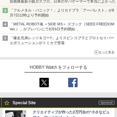
自衛隊最新小銃ガスブロ。日本のサバゲーマーで本当によかった
「フルメタル・パニック！」よりカドプラ「アーバレスト」が8
月7日12時より予約開始
「METAL ROBOT魂 ＜SIDE MS＞ ズゴック（SEED FREEDOM
Ver.）」がプレバンにて8月6日予約開始
「METAL ROBOT魂 ＜SIDE MS＞ キャバリアーアイフリッド」
「爆走兄弟レッツ＆ゴー!!」よりスピンコブラとプロトセイバー
も同時予約開始
エボリューションがトミカで登場
もっと見る
HOBBY Watch をフォローする
Special Site
クリエイティブが作った2万円台の“小さなピュ