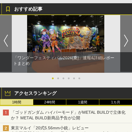
おすすめ記事
「ワンダーフェスティバル2026[夏]」速報&詳細レポー
トまとめ
●
●
●
●
●
●
アクセスランキング
1時間
24時間
1週間
1カ月
「ゴッドガンダム ハイパーモード」がMETAL BUILDで立体化
か？ METAL BUILD新商品予告が公開
東京マルイ「20式5.56mm小銃」レビュー