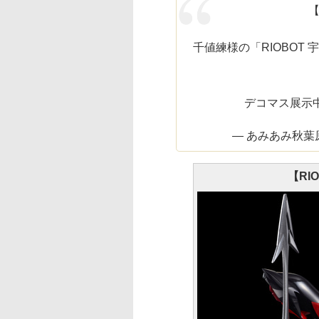
千値練様の「RIOBOT
デコマス展示
— あみあみ秋葉原店 
【RI