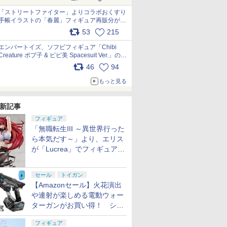
「ストリートファイター」よりコラボおくすり
手帳イラストの「春麗」フィギュア再販分が本
日出荷開始 pic.x.com/toUc1MHr41
53
215
エンバートイズ、ソフビフィギュア「Chibi
Creature ポプ子 & ピピ美 Spacesuit Ver.」の発
売中止を発表 pic.x.com/Ri45iFeYjn
46
94
もっと見る
新記事
フィギュア
「無職転生III ～異世界行った
ら本気だす～」より、エリス
が「Lucrea」でフィギュア
化！
セール
トイガン
【Amazonセール】火花演出
や連射が楽しめる電動ウォー
ターガンがお買い得！ シー
ルド付きセットや、2丁セッ
フィギュア
トが登場