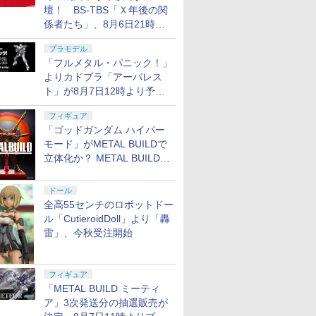
壇！ BS-TBS「Ｘ年後の関
係者たち」、8月6日21時放
送分のテーマは「超合金」！
プラモデル
「フルメタル・パニック！」
よりカドプラ「アーバレス
ト」が8月7日12時より予約
開始
フィギュア
「ゴッドガンダム ハイパー
モード」がMETAL BUILDで
立体化か？ METAL BUILD新
商品予告が公開
ドール
全高55センチのロボットドー
ル「CutieroidDoll」より「轟
雷」、今秋受注開始
フィギュア
「METAL BUILD ミーティ
ア」3次発送分の抽選販売が