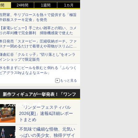
時間
24時間
1週間
1カ月
吉野家、牛リブロースを熱々で提供する「極旨
牛鉄板ステーキ定食」を発売
【家電レビュー】手ごわい雑草との戦い、コメ
リの草刈機で完全勝利 掃除機感覚で使えた
本日発売「スヌーピー」圧縮収納ポーチ。ファ
スナー閉めるだけで着替えや荷物がスリムにま
とまる
鎌倉紅谷「クルミッ子」“切り落とし”をオンラ
インショップで限定販売
水を飲まずにビールを飲むと倒れる「ふらつく
ビアグラスbyよなよなエール」
もっと見る
新作フィギュアが一挙発表！「ワンフ
ェス2026[夏]」特集
「ワンダーフェスティバル
2026[夏]」速報&詳細レポー
トまとめ
不気味で繊細な怪物、元気い
っぱいの美少女、独得デザイ