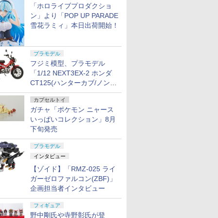
「ホロライブプロダクショ
ン」より「POP UP PARADE
雪花ラミィ」本日出荷開始！
プラモデル
フジミ模型、プラモデル
「1/12 NEXT3EX-2 ホンダ
CT125(ハンターカブ/ノンカ
ラー) 特別仕様(オプションパ
カプセルトイ
ーツ付き)」本日出荷開始！
ガチャ「ポケモン ニャース
いっぱいコレクション」8月
下旬発売
プラモデル
インタビュー
【ゾイド】「RMZ-025 ライ
ガーゼロファルコン(ZBF)」
企画担当者インタビュー
フィギュア
野中剛氏や寺野彰氏が登