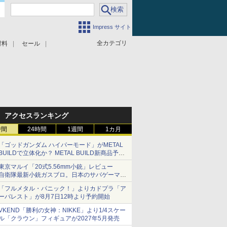
Impress サイト
全カテゴリ
材料
セール
アクセスランキング
時間
24時間
1週間
1カ月
「ゴッドガンダム ハイパーモード」がMETAL
BUILDで立体化か？ METAL BUILD新商品予告
が公開
東京マルイ「20式5.56mm小銃」レビュー
自衛隊最新小銃ガスブロ。日本のサバゲーマー
で本当によかった
「フルメタル・パニック！」よりカドプラ「ア
ーバレスト」が8月7日12時より予約開始
VKEND「勝利の女神：NIKKE」より1/4スケー
ル「クラウン」フィギュアが2027年5月発売