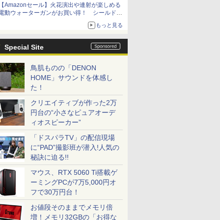
【Amazonセール】火花演出や連射が楽しめる
電動ウォーターガンがお買い得！ シールド付
きセットや、2丁セットが登場
もっと見る
Special Site
鳥肌ものの「DENON
HOME」サウンドを体感し
た！
クリエイティブが作った2万
円台の“小さなピュアオーデ
ィオスピーカー”
「ドスパラTV」の配信現場
に“PAD”撮影班が潜入!人気の
秘訣に迫る!!
マウス、RTX 5060 Ti搭載ゲ
ーミングPCが7万5,000円オ
フで30万円台！
お値段そのままでメモリ倍
増！メモリ32GBの「お得な