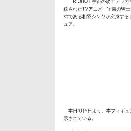
「RIOBOT 宇宙の騎士テッカ
送されたTVアニメ「宇宙の騎
弟である相羽シンヤが変身する
ュア。
本日4月5日より、本フィギュ
示されている。