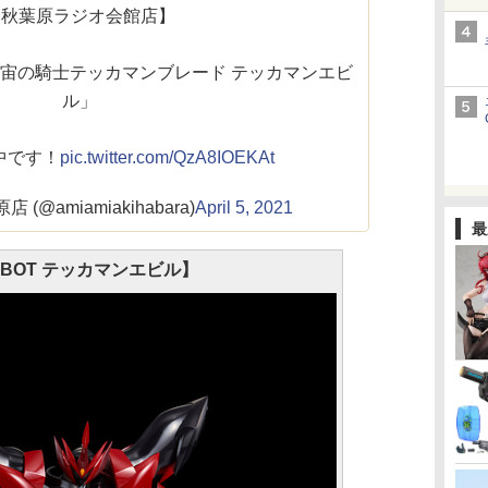
【秋葉原ラジオ会館店】
 宇宙の騎士テッカマンブレード テッカマンエビ
ル」
中です！
pic.twitter.com/QzA8IOEKAt
(@amiamiakihabara)
April 5, 2021
最
OBOT テッカマンエビル】