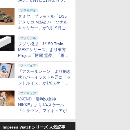
決定。8月7日11時よりプレ
バンにて受付開始
プラモデル
タミヤ、プラモデル「1/35
アメリカ M3A2 パーソナル
キャリヤー」が9月19日ごろ
に発売
プラモデル
フジミ模型「1/150 Train-
MEXTシリーズ」より東方
Project「博麗 霊夢」「霧雨
魔理沙」のリーファーコンテ
フィギュア
ナが11月に発売
「アズールレーン」より抱き
枕カバーイラストを元に「セ
ントルイス」が1/6スケール
フィギュア化
フィギュア
VKEND「勝利の女神：
NIKKE」より1/4スケール
「クラウン」フィギュアが
2027年5月発売
Impress Watchシリーズ 人気記事