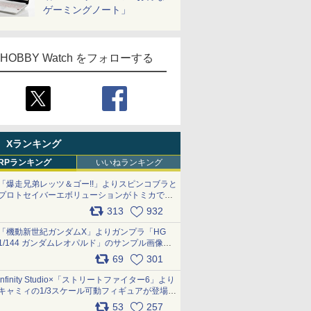
ゲーミングノート」
HOBBY Watch をフォローする
Xランキング
RPランキング
いいねランキング
「爆走兄弟レッツ＆ゴー!!」よりスピンコブラと
プロトセイバーエボリューションがトミカで登
場 pic.x.com/9paC75M2iL
313
932
「機動新世紀ガンダムX」よりガンプラ「HG
1/144 ガンダムレオパルド」のサンプル画像が
公開！ 8月8日発売予定
69
301
pic.x.com/lTnGoAKCSY
Infinity Studio×「ストリートファイター6」より
キャミィの1/3スケール可動フィギュアが登場
pic.x.com/Eam6ArWJLs
53
257