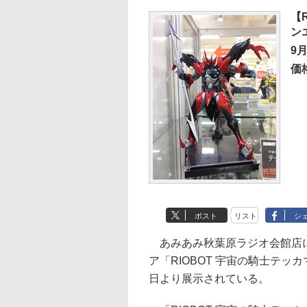
【
ン
9
価
ポスト
リスト
シ
あみあみ秋葉原ラジオ会館店に
ア「RIOBOT 宇宙の騎士テッ
日より展示されている。