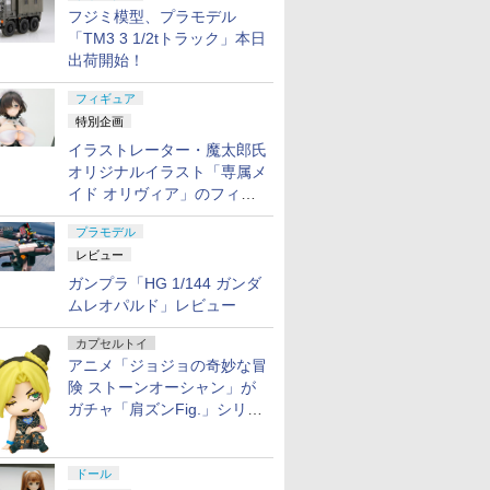
フジミ模型、プラモデル
「TM3 3 1/2tトラック」本日
出荷開始！
フィギュア
特別企画
イラストレーター・魔太郎氏
オリジナルイラスト「専属メ
イド オリヴィア」のフィギ
ュア彩色原型が東京フィギュ
プラモデル
アギャラリーにて展示中
レビュー
ガンプラ「HG 1/144 ガンダ
ムレオパルド」レビュー
カプセルトイ
アニメ「ジョジョの奇妙な冒
険 ストーンオーシャン」が
ガチャ「肩ズンFig.」シリー
ズに登場
ドール