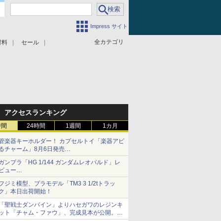
Impress サイト
全カテゴリ
材料
セール
アクセスランキング
時間
24時間
1週間
1カ月
管楽器キーホルダー！ カプセルトイ「楽器アピ
るチャーム」8月6日発売
チューバ、テナサクなど5種各3色
ガンプラ「HG 1/144 ガンダムレオパルド」レ
ビュー
『機動新世紀ガンダムX』30周年！インナーア
フジミ模型、プラモデル「TM3 3 1/2tトラッ
ームガトリングの変形機構まで再現し最新フォ
ク」本日出荷開始！
ーマットでキット化！
「聖戦士ダンバイン」よりハセガワのレジンキ
ット「チャム・ファウ」、完成見本が公開。9
月3日頃発売予定