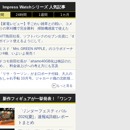
Impress Watchシリーズ 人気記事
時間
24時間
1週間
1カ月
【家電レビュー】手ごわい雑草との戦い、コメ
リの草刈機で完全勝利 掃除機感覚で使えた
NTT島田社長、ソフトバンクのセブン出資に「d
ポイント使えるようにして」
7
8
9
10
ミスド「Mrs. GREEN APPLE」のコラボドーナ
ツ4種、いよいよ発売！
ドコモ前田社長が「ahamo40GB化は検証のた
め」、料金値上げへの考え方にも言及
「リサ・ラーソン」がま口ポーチ付録、大人の
おしゃれ手帖 10月号。ジャカード織の北欧猫デ
ザイン
もっと見る
リッツ プ
1/60 『機動警察パトレ
BANDAI SPIRITS(バン
1/24スポーツカーシリ
AFM ドイ
イバー』 アルフォンス
ダイ スピリッツ) 30MS
ーズ 1/24 Honda プレ
マルク 548
ORLD T-
スペシャル
アイドルマスター シャ
リュード XX 【特別販
ロック 模
新作フィギュアが一挙発表！「ワンフ
分け済みプ
イニーカラーズ 小宮果
売】 【24032】 (プラ
ア第二次世
￥2,090
￥2,200
￥2,348
￥2,380
穂 色分け済みプラモデ
モデル)
ツの戦艦 
ェス2026[夏]」特集
「ワンダーフェスティバル
ル
示用
2026[夏]」速報&詳細レポー
トまとめ