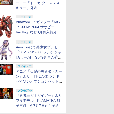
ーロー「トミカ クロスレス
キュー」発表！
プラモデル
Amazonにてガンプラ「MG
1/100 MSN-04 サザビー
Ver.Ka」など9月再入荷分が
販売再開！
プラモデル
Amazonにて美少女プラモ
「30MS SIS-J00 メルンジャ
[カラーA]」など9月再入荷分
が販売再開！
フィギュア
アニメ『伝説の勇者ダ・ガー
ン』より「THE合体 ランド
バイソンオプションセット」
が8月7日から予約受付開始！
プラモデル
『勇者王ガオガイガー』より
プラモデル「PLAMATEA 獅
子王凱」が8月7日から予約受
付開始！