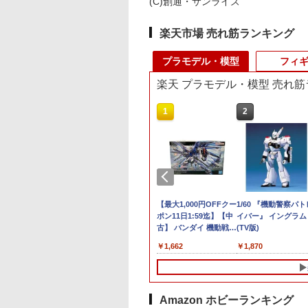
(C)創通・サンライズ
楽天市場 売れ筋ランキング
プラモデル・模型
フィ
楽天 プラモデル・模型 売れ
10
1
2
24スポーツカーシリ
AFM ドイツ海軍 ビス
【最大1,000円OFFクー
1/60 『機動警察パト
1/24 Honda プレ
マルク 548Blocks◆ブ
ポン11日1:59迄】【中
イバー』 イングラム
ード XX 【特別販
ロック 模型 インテリ
古】 バンダイ 機動戦士
(TV版)
 【24032】 (プラ
ア第二次世界大戦 ドイ
ガンダムSEED
348
￥2,380
￥1,662
￥1,870
ル)
ツの戦艦 組み立て 展
FREEDOM HG 1/144
示用
ライジングフリーダム
ガンダム プラモデル ガ
ンプラ
Amazon ホビーランキング