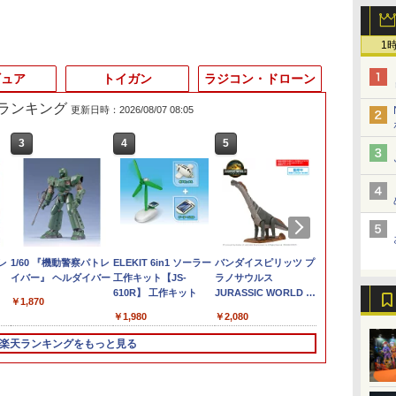
1
ギュア
トイガン
ラジコン・ドローン
筋ランキング
更新日時：2026/08/07 08:05
3
4
5
6
レ
1/60 『機動警察パトレ
ELEKIT 6in1 ソーラー
バンダイスピリッツ プ
バンダイスピ
イバー』 ヘルダイバー
工作キット【JS-
ラノサウルス
ラノサウルス
610R】 工作キット
JURASSIC WORLD テ
JURASSIC W
￥1,870
ィタノサウルス 色分け
レックス 色
￥1,980
￥2,080
￥2,080
済みプラモデル
ラモデル
楽天ランキングをもっと見る