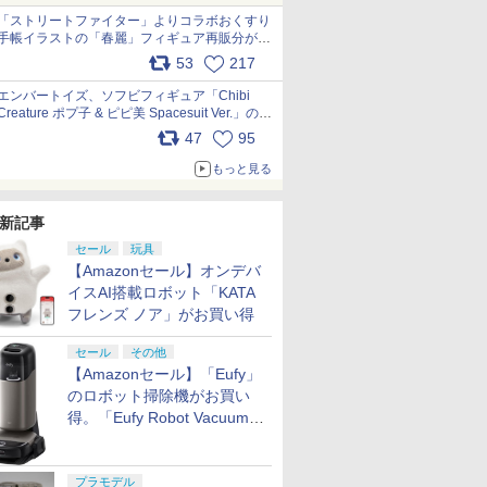
「ストリートファイター」よりコラボおくすり
手帳イラストの「春麗」フィギュア再販分が本
日出荷開始 pic.x.com/toUc1MHr41
53
217
エンバートイズ、ソフビフィギュア「Chibi
Creature ポプ子 & ピピ美 Spacesuit Ver.」の発
売中止を発表 pic.x.com/Ri45iFeYjn
47
95
もっと見る
新記事
セール
玩具
【Amazonセール】オンデバ
イスAI搭載ロボット「KATA
フレンズ ノア」がお買い得
セール
その他
【Amazonセール】「Eufy」
のロボット掃除機がお買い
得。「Eufy Robot Vacuum
Omni S2」も対象に
プラモデル