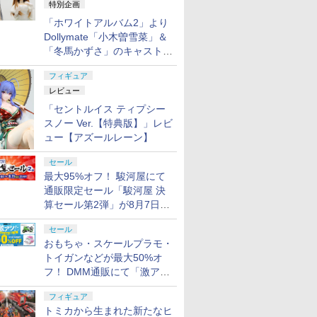
特別企画
「ホワイトアルバム2」より
Dollymate「小木曽雪菜」＆
「冬馬かずさ」のキャストド
ール実物見本が東京フィギュ
フィギュア
アギャラリーにて展示中
レビュー
「セントルイス ティプシー
スノー Ver.【特典版】」レビ
ュー【アズールレーン】
セール
最大95%オフ！ 駿河屋にて
通販限定セール「駿河屋 決
算セール第2弾」が8月7日12
時より開催
セール
おもちゃ・スケールプラモ・
トイガンなどが最大50%オ
フ！ DMM通販にて「激ア
ツ！おもちゃ・ホビー夏セー
フィギュア
ル」が開催
トミカから生まれた新たなヒ