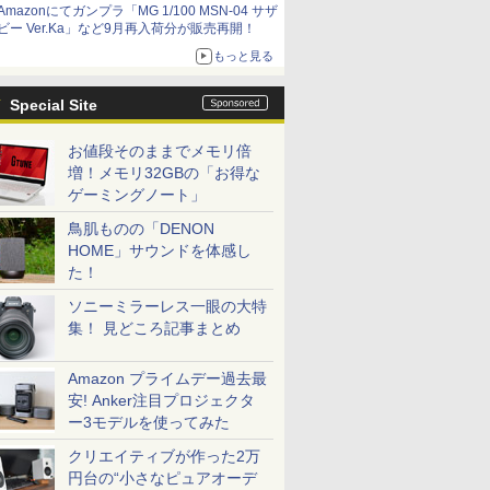
Amazonにてガンプラ「MG 1/100 MSN-04 サザ
ビー Ver.Ka」など9月再入荷分が販売再開！
もっと見る
Special Site
お値段そのままでメモリ倍
増！メモリ32GBの「お得な
ゲーミングノート」
鳥肌ものの「DENON
HOME」サウンドを体感し
た！
ソニーミラーレス一眼の大特
集！ 見どころ記事まとめ
Amazon プライムデー過去最
安! Anker注目プロジェクタ
ー3モデルを使ってみた
クリエイティブが作った2万
円台の“小さなピュアオーデ