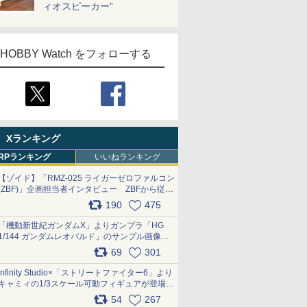
ィオスピーカー”
HOBBY Watch をフォローする
Xランキング
RPランキング
いいねランキング
【ゾイド】「RMZ-025 ライガーゼロファルコン
(ZBF)」企画担当者インタビュー ZBFから従来
デザインまで再現可能なボリューム満点のキッ
190
475
ト pic.x.com/6zOqQAQKkX
「機動新世紀ガンダムX」よりガンプラ「HG
1/144 ガンダムレオパルド」のサンプル画像が
公開！ 8月8日発売予定
69
301
pic.x.com/lTnGoAKCSY
Infinity Studio×「ストリートファイター6」より
キャミィの1/3スケール可動フィギュアが登場
pic.x.com/Eam6ArWJLs
54
267