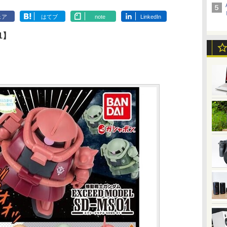
ェア
はてブ
note
LinkedIn
1】