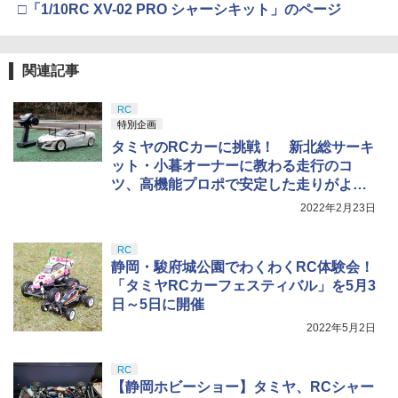
タミヤ(TAMIYA) メイクアップ材シリー
上 電動ブローバック フルオート
4
□「1/10RC XV-02 PRO シャーシキット」のページ
ズ No.3 タミヤセメント(角びん) 40ml 模
タカラトミー(TAKARA TOMY) T-SPAR
4
型用接着剤 87003
K トランスフォーマー ミッシングリンク
DCI Guns 次世代電動ガン用(次世代M4
￥3,815
4
D-01 サウンドウェーブ 可動フィギュア
BANDAI SPIRITS(バンダイ スピリッツ)
シリーズ用）側面吸気ピストンヘッド
4
30MM xEXM-000 ゼノヴァルト 1/144ス
￥184
ラジコンカー アクションラジコン 360度
関連記事
5
ケール 色分け済みプラモデル
￥24,900
￥3,200
回転 ※色は選べません （ おもちゃ ラジ
コン 子供向け 車 くるま 玩具 人気 ギフ
クラウンモデル AK47 10歳以上 エアー
5
RC
￥2,813
ト 男の子 女の子 かっこいい リモコンカ
コッキングライフル ブラック
特別企画
ー 大人 子供 遊び 簡単操作 乾電池式 ク
GSIクレオス Mr.トップコート 水性プレ
5
リスマス 誕生日 プレゼント ）【39ショ
ミアムトップコートスプレー つや消し 8
タカラトミー(TAKARA TOMY) T-SPAR
タミヤのRCカーに挑戦！ 新北総サーキ
MEU-21(SV)■【東京マルイ GBB 1911/M
￥4,761
5
5
ップ】
8ml ホビー用仕上材 B603
K トランスフォーマー ニューレジェンズ
EUシリーズ対応】GUARDER ステンレ
ット・小暮オーナーに教わる走行のコ
NL-06 オートボット コスモス 可動フィ
Sachiプラモ VERTヤスリ Type-S 【プ
ス リコイルプラグ 1911/MEU用/SV◆フ
5
ツ、高機能プロポで安定した走りがより
ギュア
ロモデラー共同開発】 超極細 ガラスヤ
￥1,280
￥710
ロントフェイスのイメチェンに！［全国
可能に！
スリ ５点セット ガンプラ プラモデル ゲ
一律300円配送可能］
2022年2月23日
ート処理 模型 フィギュア［知的財産権
￥4,440
登録済］ verty-s
￥3,280
RC
静岡・駿府城公園でわくわくRC体験会！
￥2,320
「タミヤRCカーフェスティバル」を5月3
日～5日に開催
2022年5月2日
RC
【静岡ホビーショー】タミヤ、RCシャー