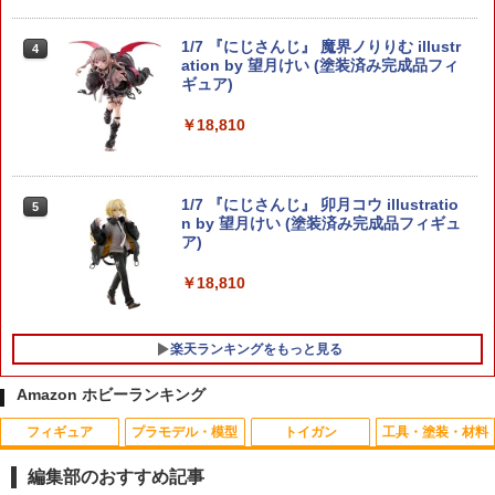
￥4,380
1/7 『にじさんじ』 魔界ノりりむ illustr
4
ation by 望月けい (塗装済み完成品フィ
ギュア)
BANDAI SPIRITS RG ユニコーンガンダ
4
ム 機動戦士ガンダムUC
￥18,810
￥4,510
1/7 『にじさんじ』 卯月コウ illustratio
5
n by 望月けい (塗装済み完成品フィギュ
送料無料◆リトルアーモリー (LA-GG01)
ア)
5
ガンスリンガー・ガール ヘンリエッタ P
90・P239タイプ＋(LD019) コンシール
￥18,810
メントケースA セット販売 プラモデル
トミーテック 335924/290360 （ZP1727
34）
楽天ランキングをもっと見る
￥4,880
Amazon ホビーランキング
フィギュア
プラモデル・模型
トイガン
工具・塗装・材料
ハイテック Li-Po 11.1V 1000mAh 20C
ミニ四駆 GP.297 72mm中空ステンレス
1
1
3S(ディーンズ)リポバッテリー◆Tシェ
シャフト【新品】 グレードアップパーツ
編集部のおすすめ記事
イプ 2Pコネクター 電動ガンのモーター
改造