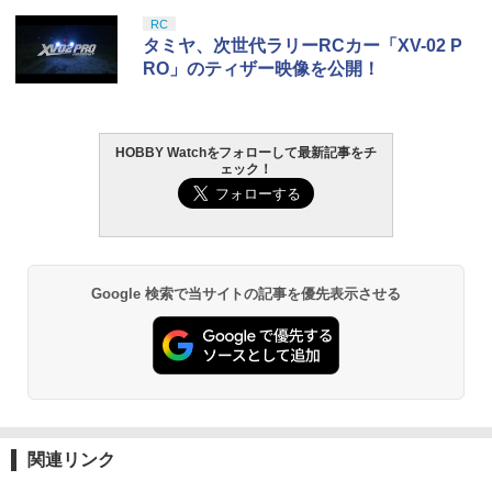
に優しい穏やかなパワー供給を実現する
タカラトミー(TAKARA TOMY) T-SPAR
タカラトミー(TAKARA TOMY) T-SPAR
東京マルイ(TOKYO MARUI) No.25 コル
LOCTITE(ロックタイト) シールはがし
RC
20Cレート AEG リチウムポリマー
1
1
1
1
￥428
K トランスフォーマー ニューレジェンズ
K REALIZE MODEL リアライズモデル Z
ト ガバメント HG 18歳以上エアーHOP
プレミアム 220ml
タミヤ、次世代ラリーRCカー「XV-02 P
NL-07 サウンドウェーブ 可動フィギュア
OIDS ゾイド RMZ-025 ライガーゼロフ
ハンドガン
RO」のティザー映像を公開！
￥2,640
ァルコン (ZBF) 色分け済み プラキット
￥1,013
￥4,440
￥3,384
ミニ四駆 GP.400 フッソコートギヤシャ
2
￥8,334
フト (ツバ付2本)【新品】 グレードアッ
Maple Leaf Crazy Jet インナーバレル 1
プパーツ 改造
2
HOBBY Watchをフォローして最新記事をチ
13mm for GBB(TM M1911/Hi-CAPA/ME
ェック！
GSIクレオス Mr.トップコート 水性プレ
TAMASHII NATIONS オリジン・オブ・
東京マルイ (TOKYO MARUI) ガスブロー
2
U)◆マルイ WE KJ等 ガスブロ対応 6.04
2
2
￥428
ミアムトップコートスプレー 光沢 88ml
バルキリー 超時空要塞マクロス VF-1J
Blokees スター ウォーズ マンダロリア
バックマシンガン No.14 20式 5.56mm
mm メープルリーフ
2
ホビー用仕上材 B601
バルキリー45th Anniv. 約225mm ABS&
ン&グローグー CC05 ディン ジャリン&
小銃 18歳以上 ガスブローバック
ダイキャスト製 塗装済み可動フィギュア
グローグー ABS樹脂&PVC製 組み立て式
￥3,080
プラスチックモデル
￥748
￥187,000
タカラトミー ポケモン モンコレ MS−23
3
￥22,840
ピチュー
Google 検索で当サイトの記事を優先表示させる
￥4,475
MTM ケースガード ライフル ミディアム
￥547
3
タミヤ クラフトツールシリーズ No.123
東京マルイ(TOKYO MARUI) No.21 H&K
3
弾用 弾薬ケース(アモケース) 60発収納 R
3
先細薄刃ニッパー (ゲートカット用) プラ
TAMASHII NATIONS S.H.フィギュアー
USP HG 18歳以上エアーHOPハンドガン
M-60-30 レッド ■ アモボックス アメリ
3
モデル用工具 74123
ツ 呪術廻戦 伏黒甚爾 約155mm PVC&A
BANDAI SPIRITS(バンダイ スピリッツ)
カ製 収納 ミリタリー 銃 ハンドガン サバ
3
BS製 塗装済み可動フィギュア
RG 機動戦士ガンダム 逆襲のシャア νガ
ゲー バレットホルダー バレットケース
￥3,409
ンダム 1/144スケール 色分け済みプラモ
￥2,691
実物
タカラトミー ポケモン モンコレ MS−27
4
デル
￥13,900
ライチュウ
￥3,131
関連リンク
￥5,400
東京マルイ No.10 ハイキャパ5.1 10歳以
￥547
4