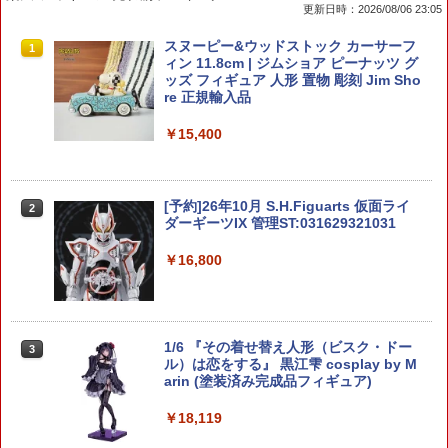
更新日時：2026/08/06 23:05
RAI’S 1/64 日産 フェアレディ Z nismo
スヌーピー&ウッドストック カーサーフ
1
1
(Z34) 警視庁交通機動隊車両 (4交212) Li
ィン 11.8cm | ジムショア ピーナッツ グ
mited Edition ミニカー H7640041 【未
ッズ フィギュア 人形 置物 彫刻 Jim Sho
定予約】
re 正規輸入品
￥3,980
￥15,400
【当店独自で＋P10倍★要エントリー】
[予約]26年10月 S.H.Figuarts 仮面ライ
2
2
【中古】[PTM] HG 1/100 VF-25F メサ
ダーギーツIX 管理ST:031629321031
イアバルキリー(早乙女アルト機) マクロ
スF(フロンティア) プラモデル(5072046)
￥16,800
バンダイスピリッツ(20260321)
￥4,233
1/6 『その着せ替え人形（ビスク・ドー
3
ル）は恋をする』 黒江雫 cosplay by M
arin (塗装済み完成品フィギュア)
RG 1/144 ガンダムエピオン プラモデル
3
新機動戦記ガンダムW バンダイスピリッ
ツ （ZP176565）
￥18,119