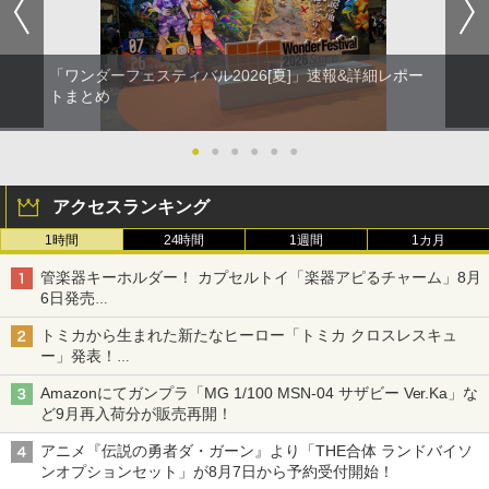
「ワンダーフェスティバル2026[夏]」速報&詳細レポー
トまとめ
●
●
●
●
●
●
アクセスランキング
1時間
24時間
1週間
1カ月
管楽器キーホルダー！ カプセルトイ「楽器アピるチャーム」8月
6日発売
チューバ、テナサクなど5種各3色
トミカから生まれた新たなヒーロー「トミカ クロスレスキュ
ー」発表！
詳細は後日公開予定
Amazonにてガンプラ「MG 1/100 MSN-04 サザビー Ver.Ka」な
ど9月再入荷分が販売再開！
アニメ『伝説の勇者ダ・ガーン』より「THE合体 ランドバイソ
ンオプションセット」が8月7日から予約受付開始！