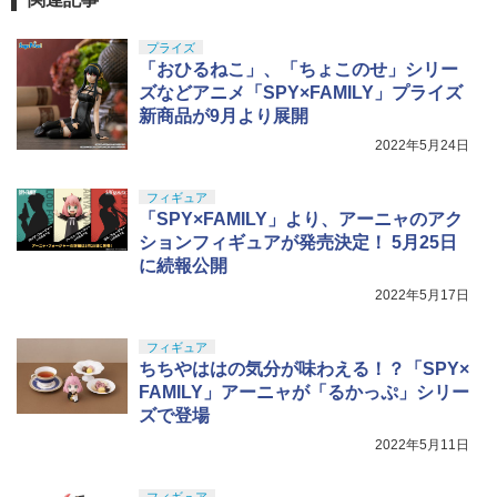
エアーHOPハンドガン 手動
GSIクレオス Mr.トップコート 水性プレ
5
ミアムトップコートスプレー つや消し 8
プライズ
￥2,710
8ml ホビー用仕上材 B603
BANDAI SPIRITS(バンダイ スピリッツ)
「おひるねこ」、「ちょこのせ」シリー
5
HGUC 1/144 ザクII (ガルマ専用機) (機動
ズなどアニメ「SPY×FAMILY」プライズ
戦士ガンダム)
￥710
新商品が9月より展開
￥2,880
2022年5月24日
フィギュア
「SPY×FAMILY」より、アーニャのアク
ションフィギュアが発売決定！ 5月25日
に続報公開
2022年5月17日
フィギュア
ちちやははの気分が味わえる！？「SPY×
FAMILY」アーニャが「るかっぷ」シリー
ズで登場
2022年5月11日