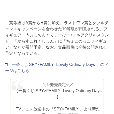
賞等級はA賞からH賞に加え、ラストワン賞とダブルチ
ャンスキャンペーンを合わせた10等級が用意される。フ
ィギュア「うぉっちんぐてぃーびー♪」やアクリルスタン
ド、「がらすこれくしょん」に「ちょこのっこフィギュ
ア」などが展開予定。なお、賞品画像は今後公開される
予定となっている。
□
「一番くじ SPY×FAMILY -Lovely Ordinary Days-」のペ
ージはこちら
＼✨発売決定✨／
【一番くじ SPY×FAMILY -Lovely Ordinary Days
-】
TVアニメ放送中の『SPY×FAMILY 』より新た