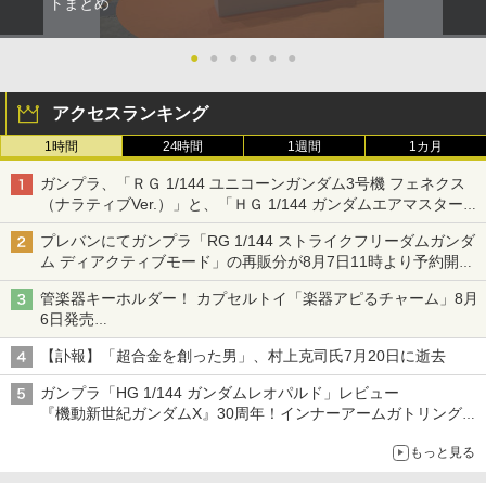
トまとめ
●
●
●
●
●
●
アクセスランキング
1時間
24時間
1週間
1カ月
ガンプラ、「ＲＧ 1/144 ユニコーンガンダム3号機 フェネクス
（ナラティブVer.）」と、「ＨＧ 1/144 ガンダムエアマスターバ
ースト」再販
プレバンにてガンプラ「RG 1/144 ストライクフリーダムガンダ
ム ディアクティブモード」の再販分が8月7日11時より予約開
始！
管楽器キーホルダー！ カプセルトイ「楽器アピるチャーム」8月
6日発売
チューバ、テナサクなど5種各3色
【訃報】「超合金を創った男」、村上克司氏7月20日に逝去
ガンプラ「HG 1/144 ガンダムレオパルド」レビュー
『機動新世紀ガンダムX』30周年！インナーアームガトリングの
変形機構まで再現し最新フォーマットでキット化！
もっと見る