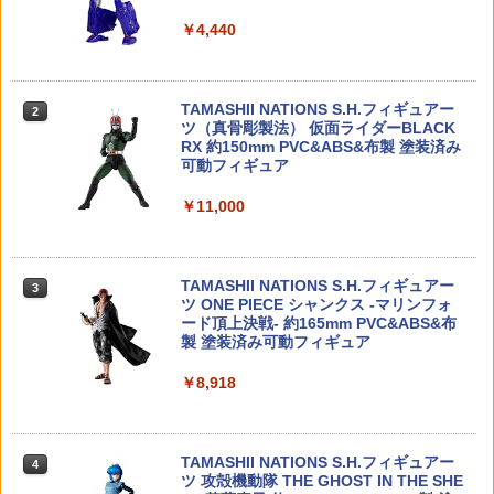
￥4,440
ザ☆モデルカー 1/24 ニッサン P430 セ
53880 【TAMIYA/タミヤ】RCオプショ
2
2
ドリック/グロリア4HT280Eブロアム '82
【最大1,000円OFFクーポン11日1:59
【ゆうパケット対応商品】S&T バッテリ
ンパーツ OP880 4駆前輪 ラージディッ
2
2
【N0.57】 (プラモデル)
迄】【中古】 美品 バンダイ ハイキュ
ー変換コネクター(MR-30メス/T型オス）
シュホイール(62/25)
ー?? -最強の挑戦者- 一番くじ C賞 角名
TAMASHII NATIONS S.H.フィギュアー
倫太郎 フィギュア
2
￥1,940
￥412
￥424
ツ（真骨彫製法） 仮面ライダーBLACK
RX 約150mm PVC&ABS&布製 塗装済み
￥9,350
可動フィギュア
ハセガワ 1/32 トヨタ セリカ LB 1600G
53471 【TAMIYA/タミヤ】 RCオプショ
3
3
￥11,000
東京マルイ エアー ボルトアクション マ
T （カジュアルターコイズ）【EM01-C
ンパーツ OP471 ミディアムナロー5本ス
3
ガジン VSR10 メール便 対応商品 ポス
T】 プラモデル
『ファイナルファンタジー』 ピクセルリ
ポークホイール白4本（オフセット0）
3
ト投函 ネコポス ゆうパケット
マスター ビルドチャームコレクション V
ol.3(BOX) (フィギュア)
￥2,050
￥424
TAMASHII NATIONS S.H.フィギュアー
￥1,154
3
ツ ONE PIECE シャンクス -マリンフォ
￥9,900
ード頂上決戦- 約165mm PVC&ABS&布
製 塗装済み可動フィギュア
アオシマ 青島文化教材社 1/32 楽プラ ス
53341 【TAMIYA/タミヤ】 RCオプショ
4
4
東京マルイ BB弾 ファイネスト BB 0.28
ナップキット No.20-RG フォルクスワー
ンパーツ OP341 Mシャーシ8本スポーク
4
￥8,918
g スペリオール 500発入り オプション
ゲン ビートル(リードグリーン) 色分け済
超合金魂 GX-105 マジンガーZ 革進 -KA
ホイール (強化タイプ)
4
サプライ エアガン 電動ガン ガスガン エ
みプラモデル
KUMEI SHINKA-
アーガン サバイバルゲーム トイガン ホ
￥424
ビー ☆ プレゼント ギフト 防災 猛暑 酷
￥2,057
￥11,177
暑対策 熱中症対策 節約
TAMASHII NATIONS S.H.フィギュアー
4
ツ 攻殻機動隊 THE GHOST IN THE SHE