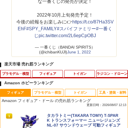
な一番くじの発売が決定！
2022年10月上旬発売予定！
今後の続報をお楽しみに👉
https://t.co/87Ha3SV
EhF
#SPY_FAMILY
#スパイファミリー
#一番く
じ
pic.twitter.com/2L6epCpOBJ
— 一番くじ（BANDAI SPIRITS）
(@ichibanKUJI)
June 1, 2022
楽天市場 売れ筋ランキング
プラモデル・模型
フィギュア
トイガン
ラジコン・ドローン
Amazon ホビーランキング
フィギュア
プラモデル・模型
トイガン
工具・塗装・材料
アオシマ 1/32 楽プラ スナップキット N
タカラトミー TAKARA TOMY トイ・ス
送料無料 ベルトポーチ ミリタリーポー
22066 【TAMIYA/タミヤ】 RCオプショ
1
1
1
1
Amazon フィギュア・ドール の売れ筋ランキング
o.13-WT トヨタ スープラ 2019(ホワイ
トーリー4 英語と日本語! おしゃべりフ
チ メンズ スマホポーチ ウエストポーチ
ンパーツ OP.2066 TT-02 TYPE-SRX ア
更新日時：2026/08/07 12:13
トメタリック)【00322】 プラモデル
レンズ ウッディ バズ・ライトイヤー ハ
サバイバルゲーム サバゲ— カモフラ 迷
ルミプロペラジョイント
ム レックス 3歳以上
彩 無地 キャンプ アウトドア
タカラトミー(TAKARA TOMY) T-SPAR
1
￥1,930
￥847
K トランスフォーマー ニューレジェンズ
￥2,480
￥650
NL-07 サウンドウェーブ 可動フィギュア