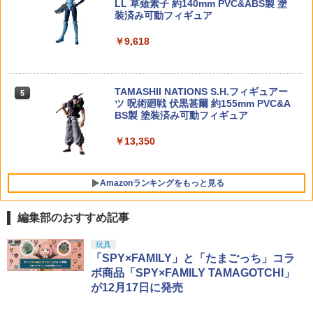
LL 草薙素子 約140mm PVC&ABS製 塗
￥1,180
51641 【TAMIYA/タミヤ】 RCスペアパ
5
装済み可動フィギュア
BANDAI SPIRITS(バンダイ スピリッツ)
ーツ SP1641 TRF420 Fパーツ (ハブキャ
5
バンダイスピリッツ S.H.Figuarts 『HU
30MS アイドルマスター シャイニーカラ
リア4度)
5
￥9,618
NTER×HUNTER』 ゴン
ーズ 小宮果穂 色分け済みプラモデル
【楽天ランキング1位入賞】コルク玉 約1
5
￥462
00個 射的 コルクガン 小瓶のフタ E374
￥5,880
￥2,200
TAMASHII NATIONS S.H.フィギュアー
￥1,480
5
ツ 呪術廻戦 伏黒甚爾 約155mm PVC&A
BS製 塗装済み可動フィギュア
￥13,350
Amazonランキングをもっと見る
編集部のおすすめ記事
BANDAI SPIRITS(バンダイ スピリッツ)
東京マルイ(TOKYO MARUI) No.25 コル
タミヤ クラフトツールシリーズ No.123
玩具
1
1
1
30MS SIS-J00 メルンジャ[カラーA] 色
ト ガバメント HG 18歳以上エアーHOP
先細薄刃ニッパー (ゲートカット用) プラ
「SPY×FAMILY」と「たまごっち」コラ
分け済みプラモデル
ハンドガン
モデル用工具 74123
ボ商品「SPY×FAMILY TAMAGOTCHI」
が12月17日に発売
￥4,200
￥3,384
￥2,781