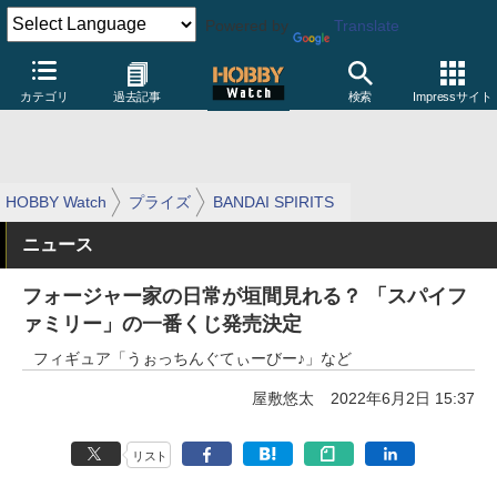
Powered by
Translate
カテゴリ
過去記事
検索
Impressサイト
HOBBY Watch
プライズ
BANDAI SPIRITS
ニュース
フォージャー家の日常が垣間見れる？ 「スパイフ
ァミリー」の一番くじ発売決定
フィギュア「うぉっちんぐてぃーびー♪」など
屋敷悠太
2022年6月2日 15:37
リスト