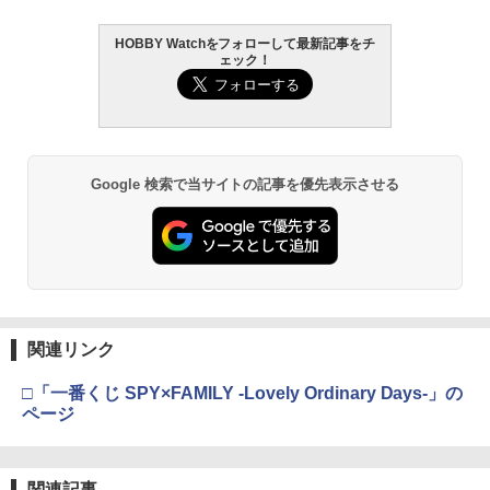
HOBBY Watchをフォローして最新記事をチ
HG 機動戦士ガンダム00 グラハム専用ユ
東京マルイ (TOKYO MARUI) ガスブロー
LOCTITE(ロックタイト) シールはがし
2
2
2
ェック！
ニオンフラッグカスタム 1/144スケール
バックマシンガン No.14 20式 5.56mm
プレミアム 220ml
色分け済みプラモデル
小銃 18歳以上 ガスブローバック
￥962
￥1,850
￥193,900
Google 検索で当サイトの記事を優先表示させる
GSIクレオス Mr.トップコート 水性プレ
BANDAI SPIRITS(バンダイ スピリッツ)
東京マルイ No.10 ハイキャパ5.1 10歳以
3
3
3
ミアムトップコートスプレー 光沢 88ml
HGAW 機動新世紀ガンダムX ガンダムエ
上 電動ブローバック フルオート
ホビー用仕上材 B601
アマスター 1/144スケール 色分け済みプ
ラモデル
￥3,815
￥748
￥3,732
東京マルイ(TOKYO MARUI) No.21 H&K
4
関連リンク
タミヤ(TAMIYA) メイクアップ材シリー
USP HG 18歳以上エアーHOPハンドガン
4
ズ No.3 タミヤセメント(角びん) 40ml 模
BANDAI SPIRITS(バンダイ スピリッツ)
4
□「一番くじ SPY×FAMILY -Lovely Ordinary Days-」の
型用接着剤 87003
HGUC 機動戦士ガンダム ザクI(黒い三連
￥3,409
ページ
星仕様) 1/144スケール 色分け済みプラ
モデル
￥184
￥2,100
東京マルイ No.2 ワルサーP38 10歳以上
5
関連記事