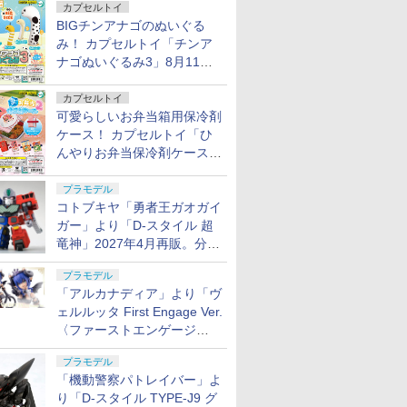
カプセルトイ
BIGチンアナゴのぬいぐる
み！ カプセルトイ「チンア
ナゴぬいぐるみ3」8月11日
発売
カプセルトイ
可愛らしいお弁当箱用保冷剤
ケース！ カプセルトイ「ひ
んやりお弁当保冷剤ケース
2」8月11日発売
プラモデル
コトブキヤ「勇者王ガオガイ
ガー」より「D-スタイル 超
竜神」2027年4月再販。分離
変形が可能
プラモデル
「アルカナディア」より「ヴ
ェルルッタ First Engage Ver.
〈ファーストエンゲージ
Ver.〉」が2027年2月発売！
プラモデル
「機動警察パトレイバー」よ
り「D-スタイル TYPE-J9 グ