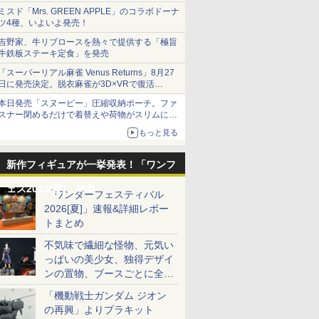
ミスド「Mrs. GREEN APPLE」のコラボドーナ
ツ4種、いよいよ発売！
吉野家、牛リブロースを熱々で提供する「極旨
牛鉄板ステーキ定食」を発売
「スーパーリアル麻雀 Venus Returns」8月27
日に発売決定。脱衣麻雀が3D×VRで復活
発売から2週間は20%オフになるセールが実施
本日発売「スヌーピー」圧縮収納ポーチ。ファ
スナー閉めるだけで着替えや荷物がスリムにま
とまる
もっと見る
新作フィギュアが一挙発表！「ワンフ
ェス2026[夏]」特集
「ワンダーフェスティバル
2026[夏]」速報&詳細レポー
トまとめ
不気味で繊細な怪物、元気い
っぱいの美少女、独得デザイ
ンの置物、ブースごとに全く
異なる世界が広がる一般ディ
「機動戦士ガンダム ジオン
ーラーフォトレポート
の再興」よりプラキット