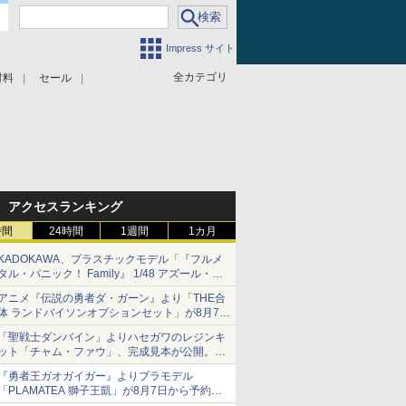
Impress サイト
全カテゴリ
材料
セール
アクセスランキング
時間
24時間
1週間
1カ月
KADOKAWA、プラスチックモデル「『フルメ
タル・パニック！ Family』 1/48 アズール・レ
イヴン」の発売延期を発表
アニメ『伝説の勇者ダ・ガーン』より「THE合
8月から9月に延期
体 ランドバイソンオプションセット」が8月7日
から予約受付開始！
「聖戦士ダンバイン」よりハセガワのレジンキ
ット「チャム・ファウ」、完成見本が公開。9
月3日頃発売予定
『勇者王ガオガイガー』よりプラモデル
「PLAMATEA 獅子王凱」が8月7日から予約受
付開始！