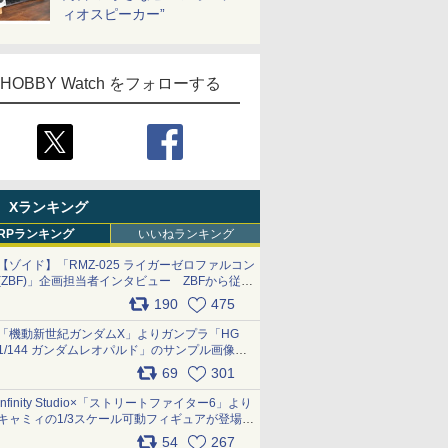
ィオスピーカー”
HOBBY Watch をフォローする
Xランキング
RPランキング
いいねランキング
【ゾイド】「RMZ-025 ライガーゼロファルコン
(ZBF)」企画担当者インタビュー ZBFから従来
デザインまで再現可能なボリューム満点のキッ
190
475
ト pic.x.com/6zOqQAQKkX
「機動新世紀ガンダムX」よりガンプラ「HG
1/144 ガンダムレオパルド」のサンプル画像が
公開！ 8月8日発売予定
69
301
pic.x.com/lTnGoAKCSY
Infinity Studio×「ストリートファイター6」より
キャミィの1/3スケール可動フィギュアが登場
pic.x.com/Eam6ArWJLs
54
267