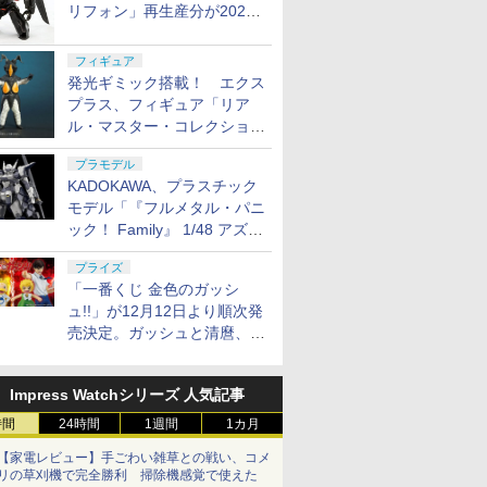
リフォン」再生産分が2027
年4月に発売
フィギュア
発光ギミック搭載！ エクス
プラス、フィギュア「リア
ル・マスター・コレクション
ゼットン リニューアルVer.」
プラモデル
11月発売
KADOKAWA、プラスチック
モデル「『フルメタル・パニ
ック！ Family』 1/48 アズー
ル・レイヴン」の発売延期を
プライズ
発表
「一番くじ 金色のガッシ
ュ!!」が12月12日より順次発
売決定。ガッシュと清麿、キ
ャンチョメとフォルゴレがフ
ィギュアで登場
Impress Watchシリーズ 人気記事
時間
24時間
1週間
1カ月
【家電レビュー】手ごわい雑草との戦い、コメ
リの草刈機で完全勝利 掃除機感覚で使えた