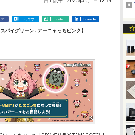
吉田航平
2022年6月1日 12:19
ェア
はてブ
note
LinkedIn
CHI スパイグリーン / アーニャっちピンク】