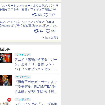
「ストリートファイター」よりコラボおくすり
手帳イラストの「春麗」フィギュア再販分が本
日出荷開始 pic.x.com/toUc1MHr41
53
217
エンバートイズ、ソフビフィギュア「Chibi
Creature ポプ子 & ピピ美 Spacesuit Ver.」の発
売中止を発表 pic.x.com/Ri45iFeYjn
47
95
もっと見る
新記事
フィギュア
アニメ『伝説の勇者ダ・ガー
ン』より「THE合体 ランド
バイソンオプションセット」
が8月7日から予約受付開始！
プラモデル
『勇者王ガオガイガー』より
プラモデル「PLAMATEA 獅
子王凱」が8月7日から予約受
付開始！
フィギュア
フリーイングの「テーブル美