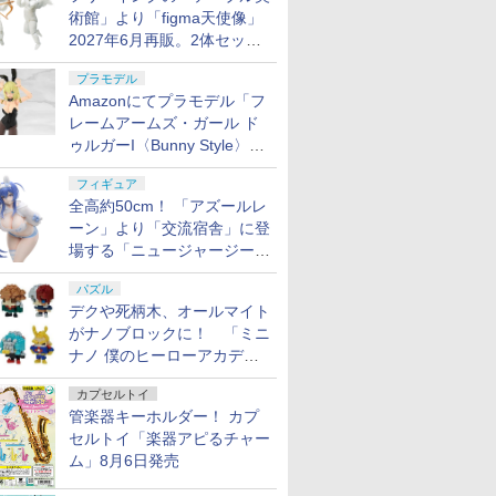
術館」より「figma天使像」
2027年6月再販。2体セット
で小便小僧にも
プラモデル
Amazonにてプラモデル「フ
レームアームズ・ガール ド
ゥルガーI〈Bunny Style〉」
が予約受付再開！
フィギュア
全高約50cm！ 「アズールレ
ーン」より「交流宿舎」に登
場する「ニュージャージー」
が1/3スケールフィギュアで
パズル
登場
デクや死柄木、オールマイト
がナノブロックに！ 「ミニ
ナノ 僕のヒーローアカデミ
ア」9月再販
カプセルトイ
管楽器キーホルダー！ カプ
セルトイ「楽器アピるチャー
ム」8月6日発売