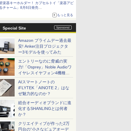
管楽器キーホルダー！ カプセルトイ「楽器アピ
るチャーム」8月6日発売
チューバ、テナサクなど5種各3色
もっと見る
Special Site
Amazon プライムデー過去最
安! Anker注目プロジェクタ
ー3モデルを使ってみた
エントリーなのに脅威の実
力!「Osprey」Noble Audioワ
イヤレスイヤフォン4機種を
一気に聴く
AIスマートノートの
iFLYTEK「AINOTE 2」はな
ぜ魅力的なのか？
総合オーディオブランドに進
化するSHANLINGとは何者
か？
クリエイティブが作った2万
円台の“小さなピュアオーデ