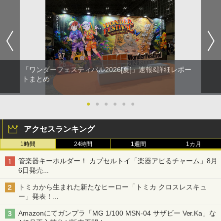
「ワンダーフェスティバル2026[夏]」速報&詳細レポー
トまとめ
●
●
●
●
●
●
アクセスランキング
1時間
24時間
1週間
1カ月
管楽器キーホルダー！ カプセルトイ「楽器アピるチャーム」8月
6日発売
チューバ、テナサクなど5種各3色
トミカから生まれた新たなヒーロー「トミカ クロスレスキュ
ー」発表！
詳細は後日公開予定
Amazonにてガンプラ「MG 1/100 MSN-04 サザビー Ver.Ka」な