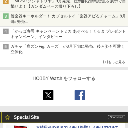
「MGSD クシャトリヤ」9月発売、圧倒的な情報密度を展示で目
撃せよ！【ガンダムベース撮り下ろし】
管楽器キーホルダー！ カプセルトイ「楽器アピるチャーム」8月
6日発売
チューバ、テナサクなど5種各3色
「かっぱ寿司 キャンペーントミカ あそべる！くるま プレゼント
キャンペーン」インタビュー
子どもが楽しめるかっぱ寿司ならではの体験とコラボの楽しさを
ガチャ「肩ズンFig. カーズ」が8月下旬に発売。後ろ姿も可愛く
追求
立体化
ライトニング・マックィーンやメーターなど4種がラインナップ
もっと見る
HOBBY Watch をフォローする
Special Site
お値段そのままでメモリ倍増！メモリ32GBの