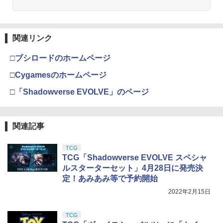
昆虫 イモ虫 ゴキブリ サソリ ムカデ カマ
4
可動フィギュア
￥2,781
ガチャ フルコンプ
￥7,800
キリ ラジコン おもちゃ 誕生日プレゼン
ト 男の子 ハロウィン ドッキリ いたずら
￥11,515
￥2,580
Guns Modify AR-15 スチールレシーバ
サプライズ リアル 虫
4
ーピンセット for TM GBB M4◆東京マ
クラウンモデル AK47 10歳以上 エアー
4
関連リンク
タミヤ(TAMIYA) メイクアップ材シリー
ルイ MARUI ガスブロ スチール 黒染め
BANDAI SPIRITS(バンダイスピリッツ)
コッキングライフル ブラック
4
￥3,000
4
ズ No.3 タミヤセメント(角びん) 40ml 模
リアル ロックピン 防錆効果 リペア ドレ
30MS SIS-H00 セスティエ[カラーC] 色
□ブシロードのホームページ
型用接着剤 87003
スアップ
TAMASHII NATIONS S.H.フィギュアー
分け済みプラモデル
ムービーモンスターシリーズ ゴジラ(202
￥4,761
4
4
ツ 攻殻機動隊 THE GHOST IN THE SHE
6) First look ver.
□Cygamesのホームページ
LL 草薙素子 約140mm PVC&ABS製 塗
￥184
￥1,220
￥4,450
HUDY Limited Edition - 2.0mm 6角ボー
5
装済み可動フィギュア
￥3,042
ルポイントドライバー 132045
□「Shadowverse EVOLVE」のページ
東京マルイ No.10 ハイキャパ5.1 10歳以
5
￥9,000
上 電動ブローバック フルオート
￥3,300
GSIクレオス Mr.トップコート 水性プレ
東京マルイ BBエアーリボルバー オプシ
BANDAI SPIRITS(バンダイ スピリッツ)
5
5
5
ミアムトップコートスプレー つや消し 8
ョンパーツ M29用スペアカートリッジ
HGAW 機動新世紀ガンダムX ガンダムエ
￥3,815
関連記事
8ml ホビー用仕上材 B603
CK-H07 COLLEKAZARO 『ハイキュ
エアガン
アマスター 1/144スケール 色分け済みプ
5
ー!!』 木兎光太郎 (可動フィギュア)
52TOYS BLINDBOX ディズニー プリン
ラモデル
5
TCG
セス On the Run シリーズ ブラインドボ
￥710
￥1,250
TCG「Shadowverse EVOLVE スペシャ
ックス フィギュア ガチャガチャ コレク
￥3,300
￥3,782
ション 塗装済み コレクター・誕生日・
ルスターターセット」4月28日に発売決
新年のギフトに最適 (一個入り)
定！あみあみ等で予約開始
2022年2月15日
￥1,650
TCG