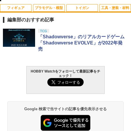
フィギュア
プラモデル・模型
トイガン
工具・塗装・材料
【当店独自で＋P10倍★要エントリー】
Wフック脱落防止 フック新［戦人 senji
アーテック 油ねんど 1kg（無臭） 3019
1
1
1
【中古】[FIG] EXTENDED MS IN ACTI
n カラビナ サバゲー アウトドア OD オ
編集部のおすすめ記事
ON!!(エクステンデッド・モビルスー
リーブドラブ Olive drab 白 ホワイト］
￥473
ツ・イン・アクション) MS-06S シャア
タカラトミー(TAKARA TOMY) T-SPAR
BANDAI SPIRITS(バンダイ スピリッツ)
東京マルイ(TOKYO MARUI) No.25 コル
LOCTITE(ロックタイト) シールはがし
TCG
専用ザクII 機動戦士ガンダム 完成品 可動
1
1
1
1
￥308
K トランスフォーマー ニューレジェンズ
30MS SIS-J00 メルンジャ[カラーA] 色
ト ガバメント HG 18歳以上エアーHOP
プレミアム 220ml
「Shadowverse」のリアルカードゲーム
フィギュア バンダイ(20051127)
NL-07 サウンドウェーブ 可動フィギュア
分け済みプラモデル
ハンドガン
「Shadowverse EVOLVE」が2022年発
￥962
￥2,420
売
￥4,440
￥4,200
￥3,384
2mmアルミロックナット（ブラック5
【ワケアリ】WoSporT P-MAG型 BBロ
2
2
個） 95719 ミニ四駆パーツ【予約】
ーダー 450Rds◆グリーン ピーマグ風 B
B弾装填 ハンドガン用のアタッチメント
フィギュア リアル 人形大きい 虫 昆虫 [
が内蔵 クリアタイプ ロック機能付 クイ
￥495
2
HOBBY Watchをフォローして最新記事をチ
GSIクレオス Mr.トップコート 水性プレ
TAMASHII NATIONS S.H.フィギュアー
HG 機動戦士ガンダム00 グラハム専用ユ
東京マルイ (TOKYO MARUI) ガスブロー
2
リアルBIGサイズフィギュアシリーズ ス
ック装填 射撃練習
2
2
2
ェック！
ミアムトップコートスプレー 光沢 88ml
ツ ONE PIECE シャンクス -マリンフォ
ニオンフラッグカスタム 1/144スケール
バックマシンガン No.14 20式 5.56mm
ズメバチ / カマキリ / ミンミンゼミ / 抜
ホビー用仕上材 B601
ード頂上決戦- 約165mm PVC&ABS&布
色分け済みプラモデル
小銃 18歳以上 ガスブローバック
け殻 / カブトムシ / 蛹] インパクト キッ
￥792
製 塗装済み可動フィギュア
ズ 小学生 男の子 おもちゃ プレゼント
ジーフォース USB ACアダプター 5V2A
3
￥748
￥1,800
￥196,000
G0329【ネコポス】Gフォース G-FORC
￥8,918
￥2,480
E
【ゆうパケット対応】S&T M-LOK対応
3
Google 検索で当サイトの記事を優先表示させる
ポリマーレール(7,3,3Slot Set) 3Pcs
￥1,496
タミヤ クラフトツールシリーズ No.123
BANDAI SPIRITS(バンダイ スピリッツ)
東京マルイ(TOKYO MARUI) No.21 H&K
3
3
3
先細薄刃ニッパー (ゲートカット用) プラ
TAMASHII NATIONS S.H.フィギュアー
30MS Fate/Grand Order アルトリア・
USP HG 18歳以上エアーHOPハンドガン
2026年7月予約 ガチャ【mojojojo まん
3
￥1,155
3
モデル用工具 74123
ツ（真骨彫製法） 仮面ライダーBLACK
キャスター 色分け済みプラモデル
まる おかおポーチ 4種セット コンプリー
RX 約150mm PVC&ABS&布製 塗装済み
トセット】ガチャガチャ カプセルトイ
￥3,409