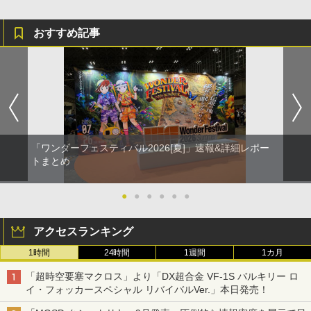
おすすめ記事
「ワンダーフェスティバル2026[夏]」速報&詳細レポー
トまとめ
●
●
●
●
●
●
アクセスランキング
1時間
24時間
1週間
1カ月
「超時空要塞マクロス」より「DX超合金 VF-1S バルキリー ロ
イ・フォッカースペシャル リバイバルVer.」本日発売！