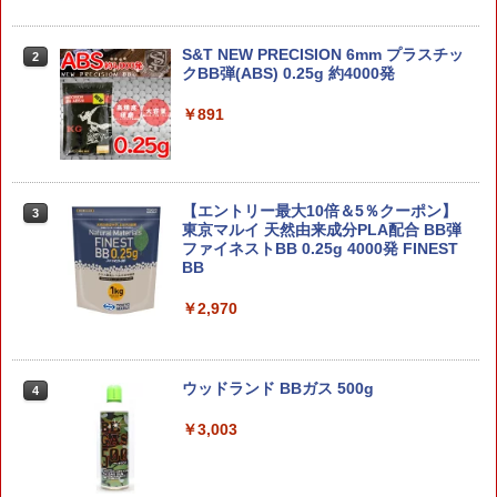
￥2,420
S&T NEW PRECISION 6mm プラスチッ
2
Animester 悪魔メイド、奉仕の時間 獄
クBB弾(ABS) 0.25g 約4000発
2
奈 1/6 完成品フィギュア 【0008181078
1/24 頭文字Dシリーズ No.3 EX-1 シルエ
3】 (フィギュア)
￥891
2
イティ 佐藤真子 特別仕様(キャラクター
アクリルスタンド付き) プラモデル[フジ
￥9,758
ミ模型]《発売済・在庫品》
￥2,770
【エントリー最大10倍＆5％クーポン】
3
東京マルイ 天然由来成分PLA配合 BB弾
【中古】 バンダイスピリッツ S.H.Figua
3
ファイネストBB 0.25g 4000発 FINEST
rts(真骨彫製法) 仮面ライダーBLACK RX
BB
【A´】 未開封品/箱少し傷みあり
1/24 ID6 トヨタ S800 ヨタハチ プラモデ
3
ル ミニカー フジミ模型 4968728047256
￥2,970
￥11,000
￥2,788
ウッドランド BBガス 500g
【中古】 バンダイスピリッツ S.H.Figua
4
4
rts(真骨彫製法) 仮面ライダーBLACK RX
【A´】 未開封品/箱少し傷みあり
￥3,003
1/700 艦船（フルハルモデル） 日本海軍
4
重巡洋艦 高雄 1944 (プラモデル)
￥11,000