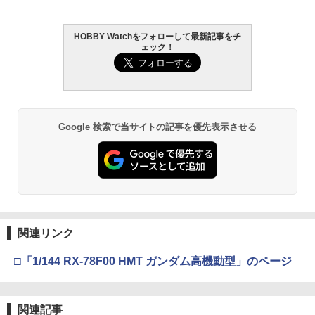
￥12,100
ット【62680】 ラジコン用
￥468
HOBBY Watchをフォローして最新記事をチ
BANDAI SPIRITS(バンダイ スピリッツ)
東京マルイ (TOKYO MARUI) ガスブロー
LOCTITE(ロックタイト) シールはがし
2
2
2
ェック！
TAMASHII NATIONS DX超合金 超時空要
HG 機動新世紀ガンダムX ガンダムレオ
バックマシンガン No.14 20式 5.56mm
プレミアム 220ml
2
塞マクロス VF-1S バルキリー ロイ・フ
パルド 1/144スケール 色分け済みプラモ
小銃 18歳以上 ガスブローバック
ォッカースペシャル リバイバルVer. 約28
デル
￥962
ABCホビー 【再生産】ABC LEDライト
3
0mm ABS&ダイキャスト&PVC製 塗装済
￥220,000
LED白色 （5mm×2個）【62681】 ラジ
み可動フィギュア
￥3,800
コンパーツ
￥24,750
Google 検索で当サイトの記事を優先表示させる
￥468
タミヤ(TAMIYA) メイクアップ材シリー
東京マルイ(TOKYO MARUI) No.21 H&K
3
3
ズ No.3 タミヤセメント(角びん) 40ml 模
BANDAI SPIRITS(バンダイ スピリッツ)
USP HG 18歳以上エアーHOPハンドガン
3
型用接着剤 87003
機動警察パトレイバー EZY RG 1/48 AV-
52TOYS BLINDBOX ディズニー プリン
98Plus (イングラム・プラス) 色分け済
￥3,409
3
タミヤ OP.1508 ビッグボアARダンパー
4
セス On the Run シリーズ ブラインドボ
みプラモデル
￥184
用リヤスプリングセット【54508】 ラジ
ックス フィギュア ガチャガチャ コレク
コンパーツ
ション 塗装済み コレクター・誕生日・
￥7,200
新年のギフトに最適 (一個入り)
東京マルイ No.22 M92Fミリタリーモデ
4
関連リンク
￥800
GSIクレオス Mr.トップコート 水性プレ
ル HG 18歳以上エアーHOPハンドガン
4
￥1,650
ミアムトップコートスプレー 光沢 88ml
手動
□「1/144 RX-78F00 HMT ガンダム高機動型」のページ
ホビー用仕上材 B601
BANDAI SPIRITS(バンダイ スピリッツ)
4
30MS SIS-J00 メルンジャ[カラーA] 色
￥3,584
HD Φ5.5mmボールエンドキャップ(20
5
分け済みプラモデル
￥748
個)(YZ-2/YZ-4用) [Z2-206DM2A](JAN：
TAMASHII NATIONS S.H.フィギュアー
4
63934221635)
関連記事
ツ 攻殻機動隊 THE GHOST IN THE SHE