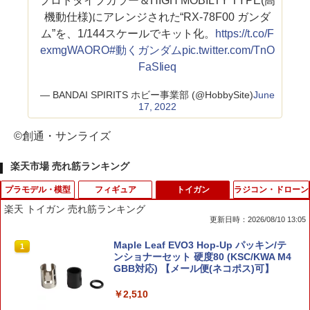
プロトタイプカラー＆HIGH MOBILTY TYPE(高
機動仕様)にアレンジされた“RX-78F00 ガンダ
ム”を、1/144スケールでキット化。
https://t.co/F
exmgWAORO
#動くガンダム
pic.twitter.com/TnO
FaSIieq
— BANDAI SPIRITS ホビー事業部 (@HobbySite)
June
17, 2022
©創通・サンライズ
楽天市場 売れ筋ランキング
プラモデル・模型
フィギュア
トイガン
ラジコン・ドローン
楽天 トイガン 売れ筋ランキング
更新日時：2026/08/10 13:05
O BANDAI SPIRITS(バンダイ スピリッ
SESAME STREET MARKET ぬいぐるみ
Maple Leaf EVO3 Hop-Up パッキン/テ
1
1
1
ツ) HG 1/144 ガンダムレオパルド『機動
L エルモ セサミストリートマーケット
ンショナーセット 硬度80 (KSC/KWA M4
新世紀ガンダムX』プラモデル フィギュ
インテリア・生活雑貨 おもちゃ・ゲー
GBB対応) 【メール便(ネコポス)可】
ア 工作 ホビー メイキング ギフト プレゼ
ム・フィギュア レッド【送料無料】
ント 誕生日 ブラックフライデー クリス
￥2,510
マス
￥9,680