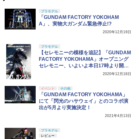
￥4,100
LL 草薙素子 約140mm PVC&ABS製 塗
クラウンモデル AK47 10歳以上 エアー
5
￥1,076
装済み可動フィギュア
GSIクレオス Mr.トップコート 水性プレ
プラモデル
コッキングライフル ブラック
5
ミアムトップコートスプレー つや消し 8
「GUNDAM FACTORY YOKOHAM
￥9,000
8ml ホビー用仕上材 B603
BANDAI SPIRITS(バンダイ スピリッツ)
￥4,761
A」、実物大ガンダム緊急停止!?
5
HGUC 195 機動戦士Zガンダム キュベレ
2020年12月19日
イ 1/144スケール 色分け済みプラモデル
￥710
TAMASHII NATIONS オリジン・オブ・
￥2,200
5
プラモデル
バルキリー 超時空要塞マクロス VF-1J
【セレモニーの模様を追記】「GUNDAM
バルキリー45th Anniv. 約225mm ABS&
FACTORY YOKOHAMA」オープニング
ダイキャスト製 塗装済み可動フィギュア
セレモニー、いよいよ本日17時より開
￥20,950
幕！
2020年12月18日
イベント
その他
「GUNDAM FACTORY YOKOHAMA」
にて「閃光のハサウェイ」とのコラボ演
出が5月より実施決定！
2021年4月13日
プラモデル
レビュー