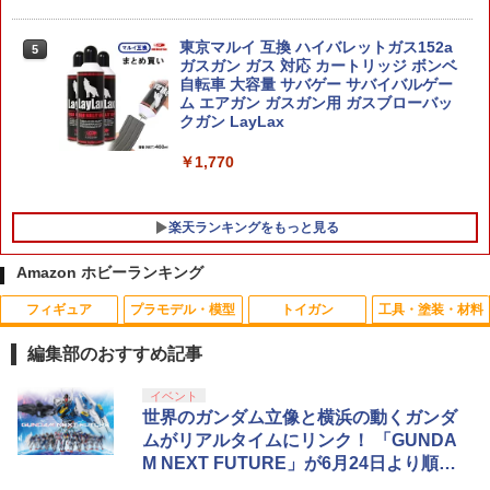
￥2,843
東京マルイ 互換 ハイバレットガス152a
5
送料無料◆デスクトップリアルマッコイ
5
ガスガン ガス 対応 カートリッジ ボンベ
ドラゴンボール 06 孫悟空＆ブルマ -限定
自転車 大容量 サバゲー サバイバルゲー
ハセガワ 1/24 トヨタ スプリンター トレ
復刻仕様版- メガハウス フィギュア 【2
5
ム エアガン ガスガン用 ガスブローバッ
ノ AE86 GT APEX 前期型 （1983）【H
月予約】
クガン LayLax
C71】 プラモデル
￥11,580
￥1,770
￥2,980
楽天ランキングをもっと見る
Amazon ホビーランキング
フィギュア
プラモデル・模型
トイガン
工具・塗装・材料
ABCホビー 【再生産】ABC LEDライト
1
LED 赤色 （5mm×2個）【62683】 ラジ
編集部のおすすめ記事
コンパーツ
TAMASHII NATIONS S.H.フィギュアー
マックスファクトリー PLAMATEA MX
東京マルイ(TOKYO MARUI) No.25 コル
タミヤ クラフトツールシリーズ No.123
イベント
1
1
1
1
￥468
ツ（真骨彫製法） 仮面ライダーBLACK
ちゃん 組み立て式プラモデル ノンスケ
ト ガバメント HG 18歳以上エアーHOP
先細薄刃ニッパー (ゲートカット用) プラ
世界のガンダム立像と横浜の動くガンダ
RX 約150mm PVC&ABS&布製 塗装済み
ール 全高約160mm
ハンドガン
モデル用工具 74123
ムがリアルタイムにリンク！ 「GUNDA
可動フィギュア
M NEXT FUTURE」が6月24日より順次
￥10,094
￥3,384
￥2,674
ABCホビー 【再生産】電飾コネクターセ
2
開催