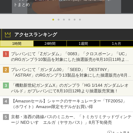
トまとめ
●
●
●
●
●
●
アクセスランキング
1時間
24時間
1週間
1カ月
プレバンにて「Zガンダム」「0083」「クロスボーン」「UC」
のRGガンプラ10製品を対象にした抽選販売が8月10日11時より
実施！
プレバンにて「ガンダム00」「SEED」「DESTINY」
「ASTRAY」のRGガンプラ13製品を対象にした抽選販売が8月
17日11時より実施！
「機動新世紀ガンダムX」のガンプラ「HG 1/144 ガンダムレオ
パルド」がプレバンにて8月10日12時より抽選販売実施！
【Amazonセール】シャークのサーキュレーター「TF200SJ」
（ホワイト）Amazon限定モデルがお買い得
京都・洛西の路線バスのミニカー、「トミカリミテッドヴィンテ
ージ NEO いすゞエルガ（ヤサカバス）」8月下旬発売